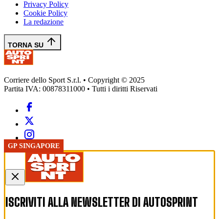
Privacy Policy
Cookie Policy
La redazione
TORNA SU
Corriere dello Sport S.r.l. • Copyright © 2025
Partita IVA: 00878311000 • Tutti i diritti Riservati
FORMULA 1
GP SINGAPORE
ISCRIVITI ALLA NEWSLETTER DI
AUTOSPRINT