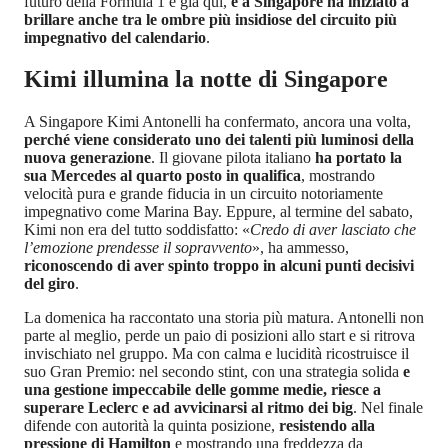
futuro della Formula 1 è già qui,
e a Singapore ha iniziato a
brillare anche tra le ombre più insidiose del circuito più
impegnativo del calendario
.
Kimi illumina la notte di Singapore
A Singapore Kimi Antonelli ha confermato, ancora una volta,
perché viene considerato uno dei talenti più luminosi della
nuova generazione
. Il giovane pilota italiano
ha portato la
sua Mercedes al quarto posto in qualifica
, mostrando
velocità pura e grande fiducia in un circuito notoriamente
impegnativo come Marina Bay. Eppure, al termine del sabato,
Kimi non era del tutto soddisfatto: «
Credo di aver lasciato che
l’emozione prendesse il sopravvento
», ha ammesso,
riconoscendo di aver spinto troppo in alcuni punti decisivi
del giro
.
La domenica ha raccontato una storia più matura. Antonelli non
parte al meglio, perde un paio di posizioni allo start e si ritrova
invischiato nel gruppo. Ma con calma e lucidità ricostruisce il
suo Gran Premio: nel secondo stint, con una strategia solida
e
una gestione impeccabile delle gomme medie, riesce a
superare Leclerc e ad avvicinarsi al ritmo dei big
. Nel finale
difende con autorità la quinta posizione,
resistendo alla
pressione di Hamilton
e mostrando una freddezza da