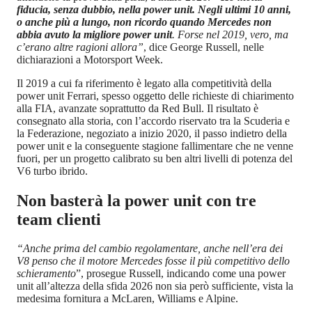
fiducia, senza dubbio, nella power unit. Negli ultimi 10 anni,
o anche più a lungo, non ricordo quando Mercedes non
abbia avuto la migliore power unit
. Forse nel 2019, vero, ma
c’erano altre ragioni allora”
, dice George Russell, nelle
dichiarazioni a Motorsport Week.
Il 2019 a cui fa riferimento è legato alla competitività della
power unit Ferrari, spesso oggetto delle richieste di chiarimento
alla FIA, avanzate soprattutto da Red Bull. Il risultato è
consegnato alla storia, con l’accordo riservato tra la Scuderia e
la Federazione, negoziato a inizio 2020, il passo indietro della
power unit e la conseguente stagione fallimentare che ne venne
fuori, per un progetto calibrato su ben altri livelli di potenza del
V6 turbo ibrido.
Non basterà la power unit con tre
team clienti
“Anche prima del cambio regolamentare, anche nell’era dei
V8 penso che il motore Mercedes fosse il più competitivo dello
schieramento
”, prosegue Russell, indicando come una power
unit all’altezza della sfida 2026 non sia però sufficiente, vista la
medesima fornitura a McLaren, Williams e Alpine.