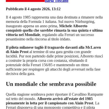
Ilaria Toscano
Pubblicato il 4 agosto 2026, 13:12
Il 4 agosto 1985 rappresenta una data destinata a rimanere nella
memoria della Formula 1 italiana. Sul nuovo Nürburgring,
inaugurato appena un anno prima,
Michele Alboreto
conquistò quella che sarebbe rimasta la sua quinta e ultima
vittoria nel Mondiale
, regalando alla Ferrari un successo
pesantissimo nella rincorsa al titolo iridato.
Il pilota milanese tagliò il traguardo davanti alla McLaren
di Alain Prost
al termine di una gara gestita con grande
lucidità. Pur non partendo dalle prime posizioni, Alboreto riuscì
a costruire la propria corsa con costanza, sfruttando il
potenziale della Ferrari 156/85 e mantenendo un ritmo
sufficiente per respingere gli attacchi degli avversari nella fase
decisiva della gara.
Un mondiale che sembrava possibile
Quella stagione sembrava poter riportare il Cavallino Rampante
sul tetto del mondo.
Alboreto arrivò all’estate del 1985
pienamente in lotta per il campionato con Alain Prost
. La
Ferrari disponeva di una monoposto competitiva e il pilota