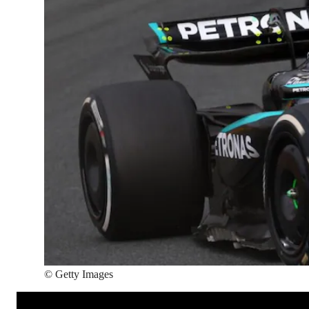
©
Getty Images