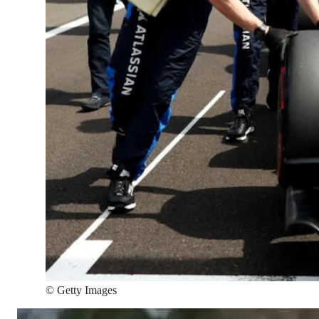
©
Getty Images