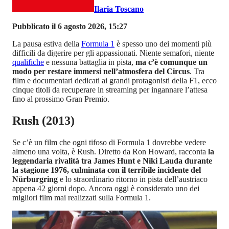
Ilaria Toscano
Pubblicato il 6 agosto 2026, 15:27
La pausa estiva della
Formula 1
è spesso uno dei momenti più
difficili da digerire per gli appassionati. Niente semafori, niente
qualifiche
e nessuna battaglia in pista,
ma c’è comunque un
modo per restare immersi nell’atmosfera del Circus
. Tra
film e documentari dedicati ai grandi protagonisti della F1, ecco
cinque titoli da recuperare in streaming per ingannare l’attesa
fino al prossimo Gran Premio.
Rush (2013)
Se c’è un film che ogni tifoso di Formula 1 dovrebbe vedere
almeno una volta, è Rush. Diretto da Ron Howard, racconta
la
leggendaria rivalità tra James Hunt e Niki Lauda durante
la stagione 1976, culminata con il terribile incidente del
Nürburgring
e lo straordinario ritorno in pista dell’austriaco
appena 42 giorni dopo. Ancora oggi è considerato uno dei
migliori film mai realizzati sulla Formula 1.