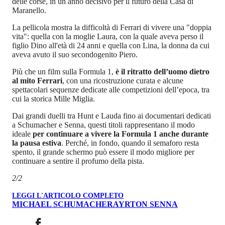
delle corse, in un anno decisivo per il futuro della Casa di
Maranello.
La pellicola mostra la difficoltà di Ferrari di vivere una "doppia
vita": quella con la moglie Laura, con la quale aveva perso il
figlio Dino all'età di 24 anni e quella con Lina, la donna da cui
aveva avuto il suo secondogenito Piero.
Più che un film sulla Formula 1,
è il ritratto dell’uomo dietro
al mito Ferrari
, con una ricostruzione curata e alcune
spettacolari sequenze dedicate alle competizioni dell’epoca, tra
cui la storica Mille Miglia.
Dai grandi duelli tra Hunt e Lauda fino ai documentari dedicati
a Schumacher e Senna, questi titoli rappresentano il modo
ideale
per continuare a vivere la Formula 1 anche durante
la pausa estiva
. Perché, in fondo, quando il semaforo resta
spento, il grande schermo può essere il modo migliore per
continuare a sentire il profumo della pista.
2/2
LEGGI L'ARTICOLO COMPLETO
MICHAEL SCHUMACHER
AYRTON SENNA