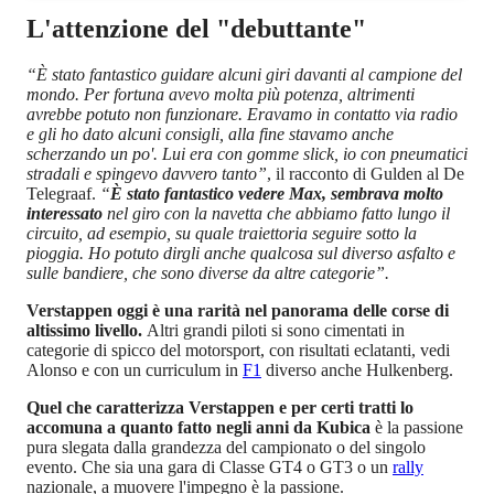
L'attenzione del "debuttante"
“È stato fantastico guidare alcuni giri davanti al campione del
mondo. Per fortuna avevo molta più potenza, altrimenti
avrebbe potuto non funzionare. Eravamo in contatto via radio
e gli ho dato alcuni consigli, alla fine stavamo anche
scherzando un po'. Lui era con gomme slick, io con pneumatici
stradali e spingevo davvero tanto”
, il racconto di Gulden al De
Telegraaf.
“
È stato fantastico vedere Max, sembrava molto
interessato
nel giro con la navetta che abbiamo fatto lungo il
circuito, ad esempio, su quale traiettoria seguire sotto la
pioggia. Ho potuto dirgli anche qualcosa sul diverso asfalto e
sulle bandiere, che sono diverse da altre categorie”.
Verstappen oggi è una rarità nel panorama delle corse di
altissimo livello.
Altri grandi piloti si sono cimentati in
categorie di spicco del motorsport, con risultati eclatanti, vedi
Alonso e con un curriculum in
F1
diverso anche Hulkenberg.
Quel che caratterizza Verstappen e per certi tratti lo
accomuna a quanto fatto negli anni da Kubica
è la passione
pura slegata dalla grandezza del campionato o del singolo
evento. Che sia una gara di Classe GT4 o GT3 o un
rally
nazionale, a muovere l'impegno è la passione.