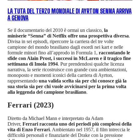
LA TUTA DEL TERZO MONDIALE DI AYRTON SENNA ARRIVA
A GENOVA
Se il documentario del 2010 è ormai un classico,
la
miniserie “Senna” di Netflix offre una prospettiva diversa
.
Divisa in sei episodi, ripercorre la carriera del tre volte
campione del mondo brasiliano dagli esordi nei kart e nelle
formule minori fino all’approdo in Formula 1,
raccontando le
sfide con Alain Prost, i successi in McLaren e il tragico fine
settimana di Imola 1994
. Pur prendendosi qualche licenza
narrativa, la serie ricostruisce con grande cura ambientazioni,
monoposto e momenti iconici della carriera di Ayrton,
rappresentando
una valida scelta sia per chi conosce già la
sua storia sia per chi vuole avvicinarsi per la prima volta
alla leggenda del campione brasiliano
.
Ferrari (2023)
Diretto da Michael Mann e interpretato da Adam
Driver,
Ferrari racconta uno dei periodi più complessi della
vita di Enzo Ferrari
. Ambientato nel 1957, il film intreccia le
difficoltà personali e finanziarie del Drake con la pressione