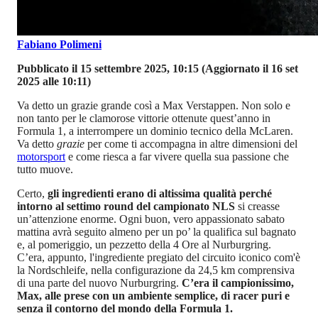
Fabiano Polimeni
Pubblicato il 15 settembre 2025, 10:15
(Aggiornato il 16 set
2025 alle 10:11)
Va detto un grazie grande così a Max Verstappen. Non solo e
non tanto per le clamorose vittorie ottenute quest’anno in
Formula 1, a interrompere un dominio tecnico della McLaren.
Va detto
grazie
per come ti accompagna in altre dimensioni del
motorsport
e come riesca a far vivere quella sua passione che
tutto muove.
Certo,
gli ingredienti erano di altissima qualità perché
intorno al settimo round del campionato NLS
si creasse
un’attenzione enorme. Ogni buon, vero appassionato sabato
mattina avrà seguito almeno per un po’ la qualifica sul bagnato
e, al pomeriggio, un pezzetto della 4 Ore al Nurburgring.
C’era, appunto, l'ingrediente pregiato del circuito iconico com'è
la Nordschleife, nella configurazione da 24,5 km comprensiva
di una parte del nuovo Nurburgring.
C’era il campionissimo,
Max, alle prese con un ambiente semplice, di racer puri e
senza il contorno del mondo della Formula 1.