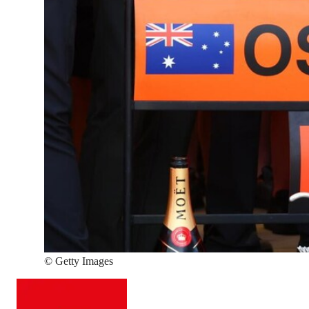
©
Getty Images