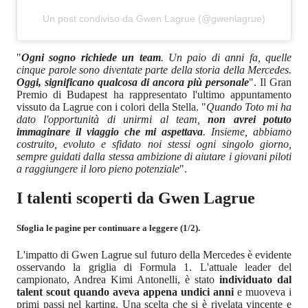
Un post condiviso da Gwen Lagrue (@gwenlagrue)
"
Ogni sogno richiede un team
. Un paio di anni fa, quelle
cinque parole sono diventate parte della storia della Mercedes.
Oggi, significano qualcosa di ancora più personale
". Il Gran
Premio di Budapest ha rappresentato l'ultimo appuntamento
vissuto da Lagrue con i colori della Stella. "
Quando Toto mi ha
dato l'opportunità di unirmi al team,
non avrei potuto
immaginare il viaggio che mi aspettava
. Insieme, abbiamo
costruito, evoluto e sfidato noi stessi ogni singolo giorno,
sempre guidati dalla stessa ambizione di aiutare i giovani piloti
a raggiungere il loro pieno potenziale
".
I talenti scoperti da Gwen Lagrue
Sfoglia le pagine per continuare a leggere (1/2).
L'impatto di Gwen Lagrue sul futuro della Mercedes è evidente
osservando la griglia di Formula 1. L'attuale leader del
campionato, Andrea Kimi Antonelli, è stato
individuato dal
talent scout quando aveva appena undici anni
e muoveva i
primi passi nel karting. Una scelta che si è rivelata vincente e