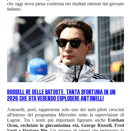
che oggi trova piena conferma nei risultati ottenuti dal giovane
italiano.
RUSSELL RE DELLE BATOSTE, TANTA SFORTUNA IN UN
2026 CHE STA VEDENDO ESPLODERE ANTONELLI
Antonelli, però, rappresenta solo uno dei tanti piloti cresciuti
all'interno del programma Mercedes sotto la supervisione di
Lagrue. Tra i nomi più importanti figurano anche
Esteban
Ocon, reclutato in giovanissima età, George Russell, Fred
Vesti e Doriane Pin
. Un gruppo di talenti che testimonia la