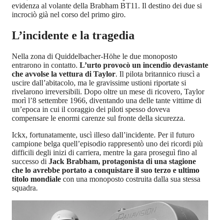
evidenza al volante della Brabham BT11. Il destino dei due si
incrociò già nel corso del primo giro.
L’incidente e la tragedia
Nella zona di Quiddelbacher-Höhe le due monoposto
entrarono in contatto.
L’urto provocò un incendio devastante
che avvolse la vettura di Taylor
. Il pilota britannico riuscì a
uscire dall’abitacolo, ma le gravissime ustioni riportate si
rivelarono irreversibili. Dopo oltre un mese di ricovero, Taylor
morì l’8 settembre 1966, diventando una delle tante vittime di
un’epoca in cui il coraggio dei piloti spesso doveva
compensare le enormi carenze sul fronte della sicurezza.
Ickx, fortunatamente, uscì illeso dall’incidente. Per il futuro
campione belga quell’episodio rappresentò uno dei ricordi più
difficili degli inizi di carriera, mentre la gara proseguì fino al
successo di
Jack Brabham, protagonista di una stagione
che lo avrebbe portato a conquistare il suo terzo e ultimo
titolo mondiale
con una monoposto costruita dalla sua stessa
squadra.