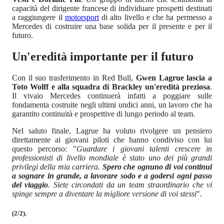
capacità del dirigente francese di individuare prospetti destinati
a raggiungere il
motorsport
di alto livello e che ha permesso a
Mercedes di costruire una base solida per il presente e per il
futuro.
Un'eredità importante per il futuro
Con il suo trasferimento in Red Bull,
Gwen Lagrue lascia a
Toto Wolff e alla squadra di Brackley un'eredità preziosa
.
Il vivaio Mercedes continuerà infatti a poggiare sulle
fondamenta costruite negli ultimi undici anni, un lavoro che ha
garantito continuità e prospettive di lungo periodo al team.
Nel saluto finale, Lagrue ha voluto rivolgere un pensiero
direttamente ai giovani piloti che hanno condiviso con lui
questo percorso: "
Guardare i giovani talenti crescere in
professionisti di livello mondiale è stato uno dei più grandi
privilegi della mia carriera.
Spero che ognuno di voi continui
a sognare in grande, a lavorare sodo e a godersi ogni passo
del viaggio
. Siete circondati da un team straordinario che vi
spinge sempre a diventare la migliore versione di voi stessi
".
(2/2).