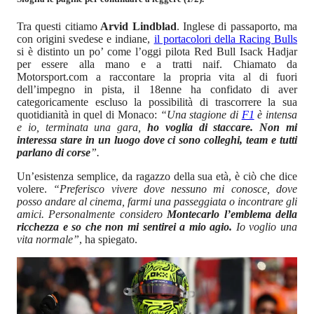
Tra questi citiamo
Arvid Lindblad
. Inglese di passaporto, ma
con origini svedese e indiane,
il portacolori della Racing Bulls
si è distinto un po’ come l’oggi pilota Red Bull Isack Hadjar
per essere alla mano e a tratti naif. Chiamato da
Motorsport.com a raccontare la propria vita al di fuori
dell’impegno in pista, il 18enne ha confidato di aver
categoricamente escluso la possibilità di trascorrere la sua
quotidianità in quel di Monaco:
“Una stagione di
F1
è intensa
e io, terminata una gara,
ho voglia di staccare. Non mi
interessa stare in un luogo dove ci sono colleghi, team e tutti
parlano di corse
”.
Un’esistenza semplice, da ragazzo della sua età, è ciò che dice
volere.
“Preferisco vivere dove nessuno mi conosce, dove
posso andare al cinema, farmi una passeggiata o incontrare gli
amici. Personalmente considero
Montecarlo l’emblema della
ricchezza e so che non mi sentirei a mio agio.
Io voglio una
vita normale”
, ha spiegato.