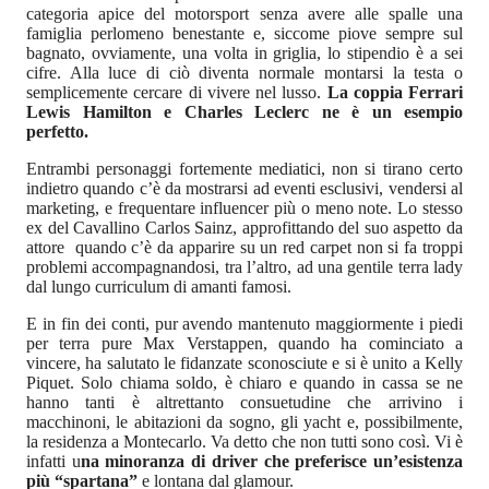
categoria apice del motorsport senza avere alle spalle una
famiglia perlomeno benestante e, siccome piove sempre sul
bagnato, ovviamente, una volta in griglia, lo stipendio è a sei
cifre. Alla luce di ciò diventa normale montarsi la testa o
semplicemente cercare di vivere nel lusso.
La coppia Ferrari
Lewis Hamilton e Charles Leclerc ne è un esempio
perfetto.
Entrambi personaggi fortemente mediatici, non si tirano certo
indietro quando c’è da mostrarsi ad eventi esclusivi, vendersi al
marketing, e frequentare influencer più o meno note. Lo stesso
ex del Cavallino Carlos Sainz, approfittando del suo aspetto da
attore quando c’è da apparire su un red carpet non si fa troppi
problemi accompagnandosi, tra l’altro, ad una gentile terra lady
dal lungo curriculum di amanti famosi.
E in fin dei conti, pur avendo mantenuto maggiormente i piedi
per terra pure Max Verstappen, quando ha cominciato a
vincere, ha salutato le fidanzate sconosciute e si è unito a Kelly
Piquet. Solo chiama soldo, è chiaro e quando in cassa se ne
hanno tanti è altrettanto consuetudine che arrivino i
macchinoni, le abitazioni da sogno, gli yacht e, possibilmente,
la residenza a Montecarlo. Va detto che non tutti sono così. Vi è
infatti u
na minoranza di driver che preferisce un’esistenza
più “spartana”
e lontana dal glamour.