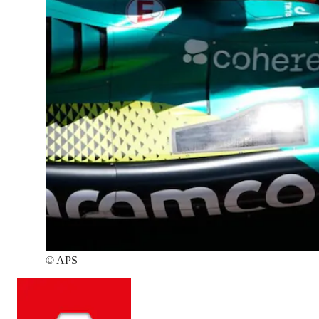
©
APS