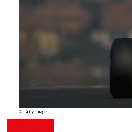
©
Getty Images