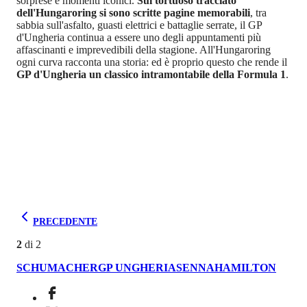
sorprese e momenti iconici.
Sul tortuoso tracciato
dell'Hungaroring si sono scritte pagine memorabili
, tra
sabbia sull'asfalto, guasti elettrici e battaglie serrate, il GP
d'Ungheria continua a essere uno degli appuntamenti più
affascinanti e imprevedibili della stagione. All'Hungaroring
ogni curva racconta una storia: ed è proprio questo che rende il
GP d'Ungheria un classico intramontabile della Formula 1
.
PRECEDENTE
2
di
2
SCHUMACHER
GP UNGHERIA
SENNA
HAMILTON