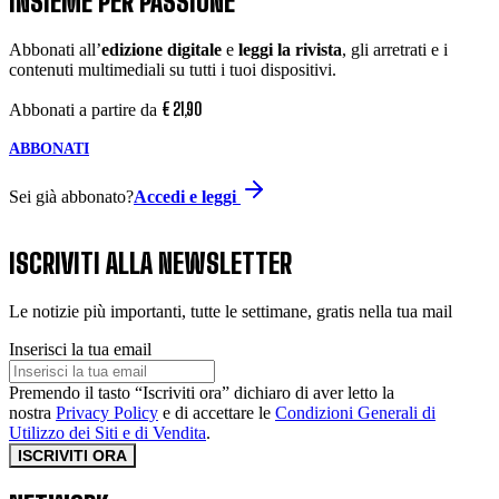
INSIEME PER PASSIONE
Abbonati all’
edizione digitale
e
leggi la rivista
, gli arretrati e i
contenuti multimediali su tutti i tuoi dispositivi.
€
21
,
90
Abbonati a partire da
ABBONATI
Sei già abbonato?
Accedi e leggi
ISCRIVITI ALLA NEWSLETTER
Le notizie più importanti, tutte le settimane, gratis nella tua mail
Inserisci la tua email
Premendo il tasto “Iscriviti ora” dichiaro di aver letto la
nostra
Privacy Policy
e di accettare le
Condizioni Generali di
Utilizzo dei Siti e di Vendita
.
ISCRIVITI ORA