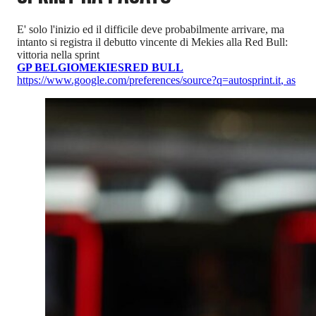
E' solo l'inizio ed il difficile deve probabilmente arrivare, ma
intanto si registra il debutto vincente di Mekies alla Red Bull:
vittoria nella sprint
GP BELGIO
MEKIES
RED BULL
https://www.google.com/preferences/source?q=autosprint.it
,
as