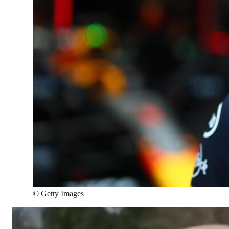
©
Getty Images