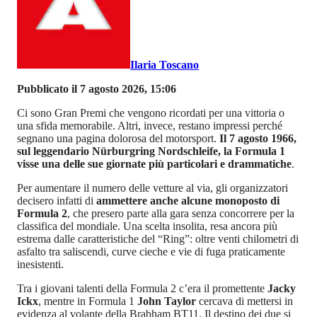
Ilaria Toscano
Pubblicato il 7 agosto 2026, 15:06
Ci sono Gran Premi che vengono ricordati per una vittoria o
una sfida memorabile. Altri, invece, restano impressi perché
segnano una pagina dolorosa del motorsport.
Il 7 agosto 1966,
sul leggendario Nürburgring Nordschleife, la Formula 1
visse una delle sue giornate più particolari e drammatiche
.
Per aumentare il numero delle vetture al via, gli organizzatori
decisero infatti di
ammettere anche alcune monoposto di
Formula 2
, che presero parte alla gara senza concorrere per la
classifica del mondiale. Una scelta insolita, resa ancora più
estrema dalle caratteristiche del “Ring”: oltre venti chilometri di
asfalto tra saliscendi, curve cieche e vie di fuga praticamente
inesistenti.
Tra i giovani talenti della Formula 2 c’era il promettente
Jacky
Ickx
, mentre in Formula 1
John Taylor
cercava di mettersi in
evidenza al volante della Brabham BT11. Il destino dei due si