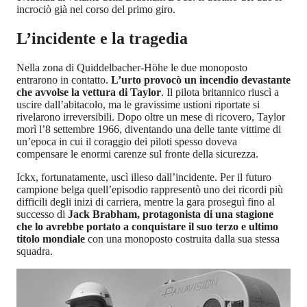
incrociò già nel corso del primo giro.
L’incidente e la tragedia
Nella zona di Quiddelbacher-Höhe le due monoposto
entrarono in contatto.
L’urto provocò un incendio devastante
che avvolse la vettura di Taylor
. Il pilota britannico riuscì a
uscire dall’abitacolo, ma le gravissime ustioni riportate si
rivelarono irreversibili. Dopo oltre un mese di ricovero, Taylor
morì l’8 settembre 1966, diventando una delle tante vittime di
un’epoca in cui il coraggio dei piloti spesso doveva
compensare le enormi carenze sul fronte della sicurezza.
Ickx, fortunatamente, uscì illeso dall’incidente. Per il futuro
campione belga quell’episodio rappresentò uno dei ricordi più
difficili degli inizi di carriera, mentre la gara proseguì fino al
successo di
Jack Brabham, protagonista di una stagione
che lo avrebbe portato a conquistare il suo terzo e ultimo
titolo mondiale
con una monoposto costruita dalla sua stessa
squadra.