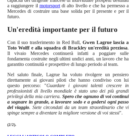
capacità del dirigente francese di individuare prospetti destinati
a raggiungere il
motorsport
di alto livello e che ha permesso a
Mercedes di costruire una base solida per il presente e per il
futuro.
Un'eredità importante per il futuro
Con il suo trasferimento in Red Bull,
Gwen Lagrue lascia a
Toto Wolff e alla squadra di Brackley un'eredità preziosa
.
Il vivaio Mercedes continuerà infatti a poggiare sulle
fondamenta costruite negli ultimi undici anni, un lavoro che ha
garantito continuità e prospettive di lungo periodo al team.
Nel saluto finale, Lagrue ha voluto rivolgere un pensiero
direttamente ai giovani piloti che hanno condiviso con lui
questo percorso: "
Guardare i giovani talenti crescere in
professionisti di livello mondiale è stato uno dei più grandi
privilegi della mia carriera.
Spero che ognuno di voi continui
a sognare in grande, a lavorare sodo e a godersi ogni passo
del viaggio
. Siete circondati da un team straordinario che vi
spinge sempre a diventare la migliore versione di voi stessi
".
(2/2).