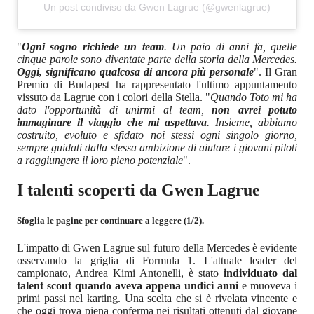
Un post condiviso da Gwen Lagrue (@gwenlagrue)
"
Ogni sogno richiede un team
. Un paio di anni fa, quelle
cinque parole sono diventate parte della storia della Mercedes.
Oggi, significano qualcosa di ancora più personale
". Il Gran
Premio di Budapest ha rappresentato l'ultimo appuntamento
vissuto da Lagrue con i colori della Stella. "
Quando Toto mi ha
dato l'opportunità di unirmi al team,
non avrei potuto
immaginare il viaggio che mi aspettava
. Insieme, abbiamo
costruito, evoluto e sfidato noi stessi ogni singolo giorno,
sempre guidati dalla stessa ambizione di aiutare i giovani piloti
a raggiungere il loro pieno potenziale
".
I talenti scoperti da Gwen Lagrue
Sfoglia le pagine per continuare a leggere (1/2).
L'impatto di Gwen Lagrue sul futuro della Mercedes è evidente
osservando la griglia di Formula 1. L'attuale leader del
campionato, Andrea Kimi Antonelli, è stato
individuato dal
talent scout quando aveva appena undici anni
e muoveva i
primi passi nel karting. Una scelta che si è rivelata vincente e
che oggi trova piena conferma nei risultati ottenuti dal giovane