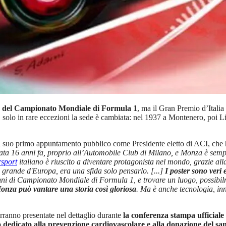
 del Campionato Mondiale di Formula 1
, ma il Gran Premio d’Italia
i, solo in rare eccezioni la sede è cambiata: nel 1937 a Montenero, poi 
al suo primo appuntamento pubblico come Presidente eletto di ACI, che h
iata 16 anni fa, proprio all’Automobile Club di Milano, e Monza è sempre
sport
italiano è riuscito a diventare protagonista nel mondo, grazie al
 grande d'Europa, era una sfida solo pensarlo. [...]
I poster sono veri
5 anni di Campionato Mondiale di Formula 1, e trovare un luogo, possibi
onza può vantare una storia così gloriosa
. Ma è anche tecnologia, inn
erranno presentate nel dettaglio durante
la conferenza stampa ufficial
o dedicato alla prevenzione cardiovascolare e alla donazione del sa