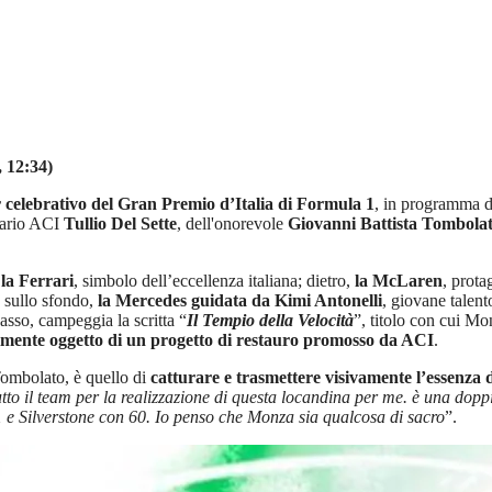
, 12:34)
er celebrativo del Gran Premio d’Italia di Formula 1
, in programma 
inario ACI
Tullio Del Sette
, dell'onorevole
Giovanni Battista Tombola
la Ferrari
, simbolo dell’eccellenza italiana; dietro,
la McLaren
, prota
 sullo sfondo,
la Mercedes guidata da Kimi Antonelli
, giovane talen
basso, campeggia la scritta “
Il Tempio della Velocità
”, titolo con cui Mo
ttualmente oggetto di un progetto di restauro promosso da ACI
.
Tombolato, è quello di
catturare e trasmettere visivamente l’essenza
utto il team per la realizzazione di questa locandina per me. è una dop
1 e Silverstone con 60. Io penso che Monza sia qualcosa di sacro
”.