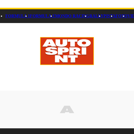
FORMULA 1
FORMULA E
MONDO RACING
RALLY
PISTA
FOTO
VI