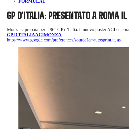
FORMULA1
GP D'ITALIA: PRESENTATO A ROMA IL
Monza si prepara per il 96° GP d’Italia: il nuovo poster ACI celebra 
GP D'ITALIA
ACI
MONZA
https://www.google.com/preferences/source?q=autosprint.it
,
as