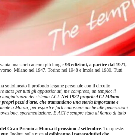
 vanta una storia ancora più lunga:
96 edizioni, a partire dal 1921,
Livorno, Milano nel 1947, Torino nel 1948 e Imola nel 1980. Tutti
a sottolineato il profondo legame personale con il circuito
 stato per tutti gli appassionati, me compreso, un tempio: il
la lungimiranza del sistema ACI.
Nel 1922 proprio ACI Milano
 e propri pezzi d’arte, che tramandano una storia importante e
lmente a Monza, per esporli e farli conoscere anche alle generazioni
ovazione, sperimentazione. E ACI è sempre stata al fianco di tutto
e del Gran Premio a Monza il prossimo 2 settembre
. Tra queste:
ngue
. Inoltre, sulla pista
si esibiranno i paracadutisti che