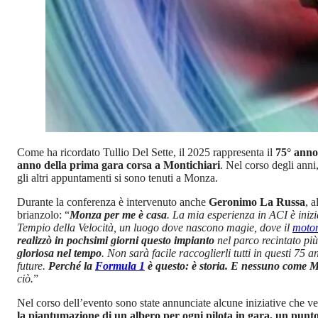
Come ha ricordato Tullio Del Sette, il 2025 rappresenta il
75° anno
anno della prima gara corsa a Montichiari
. Nel corso degli ann
gli altri appuntamenti si sono tenuti a Monza.
Durante la conferenza è intervenuto anche
Geronimo La Russa
, 
brianzolo: “
Monza per me è casa
. La mia esperienza in ACI è iniz
Tempio della Velocità, un luogo dove nascono magie, dove il
motor
realizzò in pochsimi giorni questo impianto
nel parco recintato più
gloriosa nel tempo
. Non sarà facile raccoglierli tutti in questi 7
future.
Perché la
Formula 1
è questo: è storia. E nessuno come M
ciò.
”
Nel corso dell’evento sono state annunciate alcune iniziative che v
la piantumazione di un albero per ogni pilota in gara, un punt