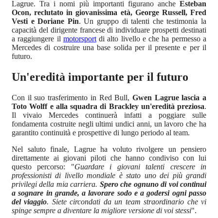
Lagrue. Tra i nomi più importanti figurano anche
Esteban
Ocon, reclutato in giovanissima età, George Russell, Fred
Vesti e Doriane Pin
. Un gruppo di talenti che testimonia la
capacità del dirigente francese di individuare prospetti destinati
a raggiungere il
motorsport
di alto livello e che ha permesso a
Mercedes di costruire una base solida per il presente e per il
futuro.
Un'eredità importante per il futuro
Con il suo trasferimento in Red Bull,
Gwen Lagrue lascia a
Toto Wolff e alla squadra di Brackley un'eredità preziosa
.
Il vivaio Mercedes continuerà infatti a poggiare sulle
fondamenta costruite negli ultimi undici anni, un lavoro che ha
garantito continuità e prospettive di lungo periodo al team.
Nel saluto finale, Lagrue ha voluto rivolgere un pensiero
direttamente ai giovani piloti che hanno condiviso con lui
questo percorso: "
Guardare i giovani talenti crescere in
professionisti di livello mondiale è stato uno dei più grandi
privilegi della mia carriera.
Spero che ognuno di voi continui
a sognare in grande, a lavorare sodo e a godersi ogni passo
del viaggio
. Siete circondati da un team straordinario che vi
spinge sempre a diventare la migliore versione di voi stessi
".