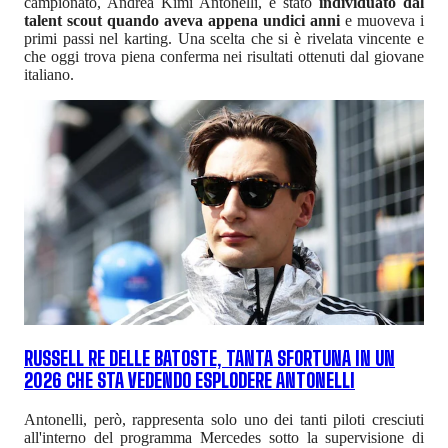
campionato, Andrea Kimi Antonelli, è stato
individuato dal
talent scout quando aveva appena undici anni
e muoveva i
primi passi nel karting. Una scelta che si è rivelata vincente e
che oggi trova piena conferma nei risultati ottenuti dal giovane
italiano.
RUSSELL RE DELLE BATOSTE, TANTA SFORTUNA IN UN
2026 CHE STA VEDENDO ESPLODERE ANTONELLI
Antonelli, però, rappresenta solo uno dei tanti piloti cresciuti
all'interno del programma Mercedes sotto la supervisione di