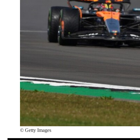
©
Getty Images