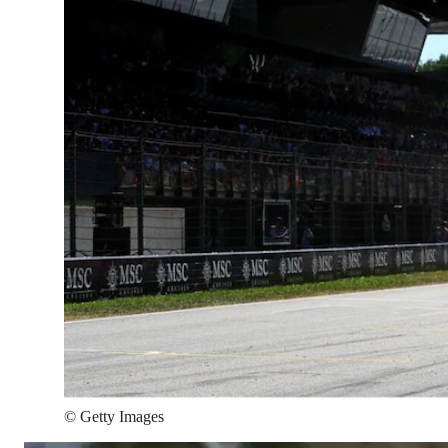
©
Getty Images