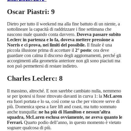
Oscar Piastri: 9
Dietro per tutto il weekend ma alla fine battuto di un niente, a
sottolineare la capacità di raddrizzare i fine settimana che
nascono male quando conta davvero.
Doveva passare subito
Leclerc in partenza e lo fa, doveva mettere pressione a
Norris e ci prova, nei limiti del possibile.
Il finale è una
piccola illusione prima di accettare il
2° posto
: ora deve
guardare con calma il discorso degli aggiornamenti, perché gli
accorgimenti alla geometria anteriore non gli sono piaciuti ma
non può permettersi di restare indietro.
Charles Leclerc: 8
Il massimo, altroché. E non sarebbe cambiato nulla, nemmeno
se per ipotesi si fosse ritrovato davanti in curva 1: la
McLaren
era fuori portata e lo sa, così come sa che per vincere serve di
più. Domenica spesa a fare lift and coast, ma tutto sommato
anche tranquilla:
ne ha più di Hamilton e nessun’altra
squadra, McLaren esclusa ovviamente, ne aveva quanto le
Ferrari.
Quarto podio dell’anno, in questo momento è vietato
sognare qualcosa di più.