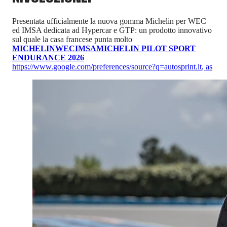
Presentata ufficialmente la nuova gomma Michelin per WEC
ed IMSA dedicata ad Hypercar e GTP: un prodotto innovativo
sul quale la casa francese punta molto
MICHELIN
WEC
IMSA
MICHELIN PILOT SPORT
ENDURANCE 2026
https://www.google.com/preferences/source?q=autosprint.it
,
as