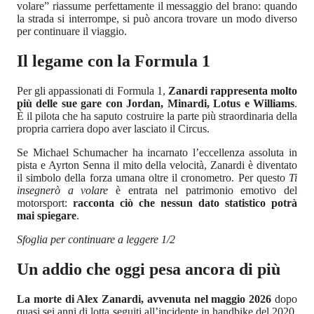
volare” riassume perfettamente il messaggio del brano: quando
la strada si interrompe, si può ancora trovare un modo diverso
per continuare il viaggio.
Il legame con la Formula 1
Per gli appassionati di Formula 1,
Zanardi rappresenta molto
più delle sue gare con Jordan, Minardi, Lotus e Williams
.
È il pilota che ha saputo costruire la parte più straordinaria della
propria carriera dopo aver lasciato il Circus.
Se Michael Schumacher ha incarnato l’eccellenza assoluta in
pista e Ayrton Senna il mito della velocità, Zanardi è diventato
il simbolo della forza umana oltre il cronometro. Per questo
Ti
insegnerò a volare
è entrata nel patrimonio emotivo del
motorsport:
racconta ciò che nessun dato statistico potrà
mai spiegare
.
Sfoglia per continuare a leggere 1/2
Un addio che oggi pesa ancora di più
La morte di Alex Zanardi, avvenuta nel maggio 2026
dopo
quasi sei anni di lotta seguiti all’incidente in handbike del 2020,