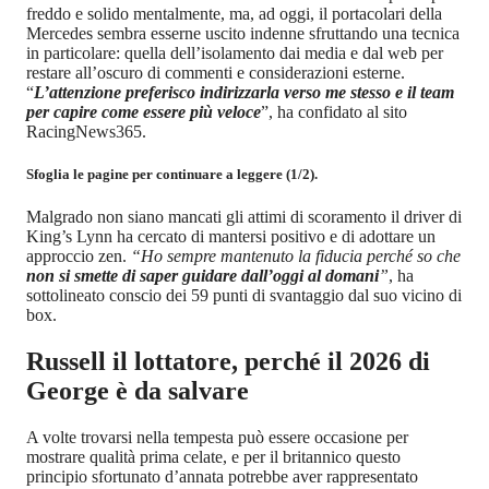
freddo e solido mentalmente, ma, ad oggi, il portacolari della
Mercedes sembra esserne uscito indenne sfruttando una tecnica
in particolare: quella dell’isolamento dai media e dal web per
restare all’oscuro di commenti e considerazioni esterne.
“
L’attenzione preferisco indirizzarla verso me stesso e il team
per capire come essere più veloce
”, ha confidato al sito
RacingNews365.
Sfoglia le pagine per continuare a leggere (1/2).
Malgrado non siano mancati gli attimi di scoramento il driver di
King’s Lynn ha cercato di mantersi positivo e di adottare un
approccio zen.
“Ho sempre mantenuto la fiducia perché so che
non si smette di saper guidare dall’oggi al domani
”
, ha
sottolineato conscio dei 59 punti di svantaggio dal suo vicino di
box.
Russell il lottatore, perché il 2026 di
George è da salvare
A volte trovarsi nella tempesta può essere occasione per
mostrare qualità prima celate, e per il britannico questo
principio sfortunato d’annata potrebbe aver rappresentato