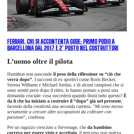
FERRARI, CHI SI ACCONTENTA GODE: PRIMO PODIO A
BARCELLONA DAL 2017 E 2° POSTO NEL COSTRUTTORI
L’uomo oltre il pilota
Hamilton non nasconde
il peso della riflessione su “ciò che
verrà dopo”
. I racconti di ex sportivi come Boris Becker,
Serena Williams e Michael Jordan, e di alcuni campioni che si
sono sentiti persi dopo il ritiro, lo hanno portato a porsi una
domanda cruciale: cosa succederà quando finirà tutto questo?
È
da lì che ha iniziato a costruire il “dopo” già nel presente
,
facendo della creatività una seconda carriera. "
Mi sono messo
seriamente a cercare altre occupazioni da coltivare con
passione
", confessa.
Per un ragazzo cresciuto a Stevenage, che
da bambino
correva per essere visto e accettato
, il percorso non poteva