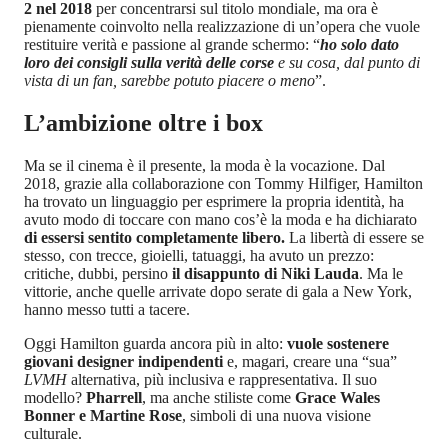
2 nel 2018
per concentrarsi sul titolo mondiale, ma ora è
pienamente coinvolto nella realizzazione di un’opera che vuole
restituire verità e passione al grande schermo: “
ho solo dato
loro dei consigli sulla verità delle corse
e su cosa, dal punto di
vista di un fan, sarebbe potuto piacere o meno
”.
L’ambizione oltre i box
Ma se il cinema è il presente, la moda è la vocazione. Dal
2018, grazie alla collaborazione con Tommy Hilfiger, Hamilton
ha trovato un linguaggio per esprimere la propria identità, ha
avuto modo di toccare con mano cos’è la moda e ha dichiarato
di essersi sentito completamente libero.
La libertà di essere se
stesso, con trecce, gioielli, tatuaggi, ha avuto un prezzo:
critiche, dubbi, persino
il disappunto di Niki Lauda
. Ma le
vittorie, anche quelle arrivate dopo serate di gala a New York,
hanno messo tutti a tacere.
Oggi Hamilton guarda ancora più in alto:
vuole sostenere
giovani designer indipendenti
e, magari, creare una “sua”
LVMH
alternativa, più inclusiva e rappresentativa. Il suo
modello?
Pharrell
, ma anche stiliste come
Grace Wales
Bonner e Martine Rose
, simboli di una nuova visione
culturale.