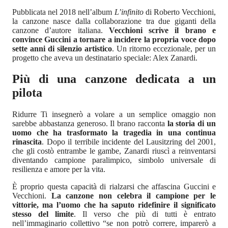
Pubblicata nel 2018 nell’album
L’infinito
di Roberto Vecchioni,
la canzone nasce dalla collaborazione tra due giganti della
canzone d’autore italiana.
Vecchioni scrive il brano e
convince Guccini a tornare a incidere la propria voce dopo
sette anni di silenzio artistico
. Un ritorno eccezionale, per un
progetto che aveva un destinatario speciale: Alex Zanardi.
Più di una canzone dedicata a un
pilota
Ridurre Ti insegnerò a volare a un semplice omaggio non
sarebbe abbastanza generoso. Il brano racconta
la storia di un
uomo che ha trasformato la tragedia in una continua
rinascita
. Dopo il terribile incidente del Lausitzring del 2001,
che gli costò entrambe le gambe, Zanardi riuscì a reinventarsi
diventando campione paralimpico, simbolo universale di
resilienza e amore per la vita.
È proprio questa capacità di rialzarsi che affascina Guccini e
Vecchioni.
La canzone non celebra il campione per le
vittorie, ma l’uomo che ha saputo ridefinire il significato
stesso del limite
. Il verso che più di tutti è entrato
nell’immaginario collettivo “se non potrò correre, imparerò a