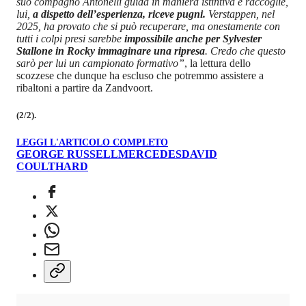
suo compagno Antonelli guida in maniera istintiva e raccoglie,
lui,
a dispetto dell’esperienza, riceve pugni.
Verstappen, nel
2025, ha provato che si può recuperare, ma onestamente con
tutti i colpi presi sarebbe
impossibile anche per Sylvester
Stallone in Rocky immaginare una ripresa
. Credo che questo
sarò per lui un campionato formativo”
, la lettura dello
scozzese che dunque ha escluso che potremmo assistere a
ribaltoni a partire da Zandvoort.
(2/2).
LEGGI L'ARTICOLO COMPLETO
GEORGE RUSSELL
MERCEDES
DAVID
COULTHARD