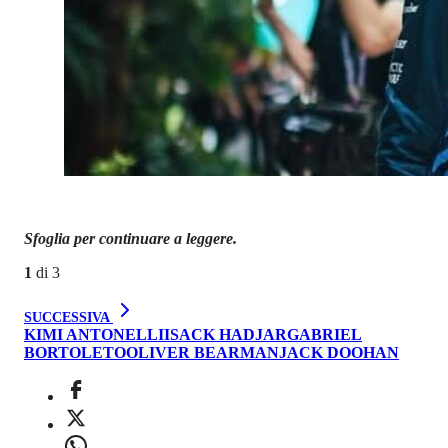
Sfoglia per continuare a leggere.
1
di
3
SUCCESSIVA
KIMI ANTONELLI
ISACK HADJAR
GABRIEL
BORTOLETO
OLIVER BEARMAN
JACK DOOHAN