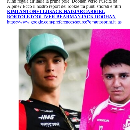
Kimi regala all’Italia la prima pole, Doohan verso l’uscita da
Alpine? Ecco il nostro report dei rookie tra punti sfiorati e ritiri
KIMI ANTONELLI
ISACK HADJAR
GABRIEL
BORTOLETO
OLIVER BEARMAN
JACK DOOHAN
https://www.google.com/preferences/source?q=autosprint.it
,
as