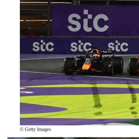
©
Getty Images