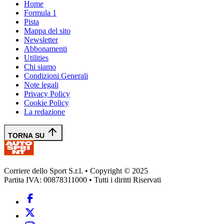
Home
Formula 1
Pista
Mappa del sito
Newsletter
Abbonamenti
Utilities
Chi siamo
Condizioni Generali
Note legali
Privacy Policy
Cookie Policy
La redazione
TORNA SU
Corriere dello Sport S.r.l. • Copyright © 2025
Partita IVA: 00878311000 • Tutti i diritti Riservati