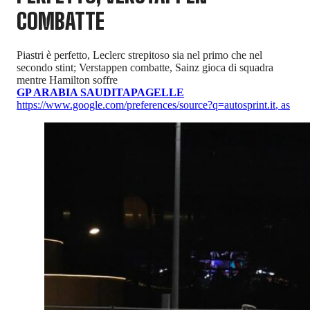
COMBATTE
Piastri è perfetto, Leclerc strepitoso sia nel primo che nel
secondo stint; Verstappen combatte, Sainz gioca di squadra
mentre Hamilton soffre
GP ARABIA SAUDITA
PAGELLE
https://www.google.com/preferences/source?q=autosprint.it
,
as