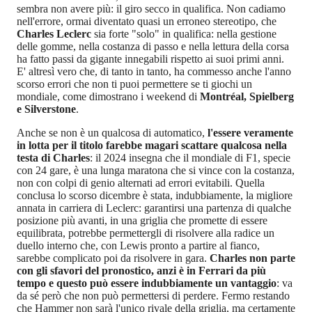
sembra non avere più: il giro secco in qualifica. Non cadiamo
nell'errore, ormai diventato quasi un erroneo stereotipo, che
Charles Leclerc
sia forte "solo" in qualifica: nella gestione
delle gomme, nella costanza di passo e nella lettura della corsa
ha fatto passi da gigante innegabili rispetto ai suoi primi anni.
E' altresì vero che, di tanto in tanto, ha commesso anche l'anno
scorso errori che non ti puoi permettere se ti giochi un
mondiale, come dimostrano i weekend di
Montréal, Spielberg
e Silverstone
.
Anche se non è un qualcosa di automatico,
l'essere veramente
in lotta per il titolo farebbe magari scattare qualcosa nella
testa di Charles
: il 2024 insegna che il mondiale di F1, specie
con 24 gare, è una lunga maratona che si vince con la costanza,
non con colpi di genio alternati ad errori evitabili. Quella
conclusa lo scorso dicembre è stata, indubbiamente, la migliore
annata in carriera di Leclerc: garantirsi una partenza di qualche
posizione più avanti, in una griglia che promette di essere
equilibrata, potrebbe permettergli di risolvere alla radice un
duello interno che, con Lewis pronto a partire al fianco,
sarebbe complicato poi da risolvere in gara.
Charles non parte
con gli sfavori del pronostico, anzi è in Ferrari da più
tempo e questo può essere indubbiamente un vantaggio
: va
da sé però che non può permettersi di perdere. Fermo restando
che Hammer non sarà l'unico rivale della griglia, ma certamente