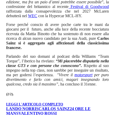
edizione, ma fra un paio d’anni potrebbe essere possibile
”, la
confessione del britannico al recente
Festival di Goodwood
rafforzata dalla consapevolezza che nel 2027 McLaren
debutterà nel
WEC
con la Hypercar MCL-HY.
Forse perché conscio di avere poche carte tra le mani da
giocarsi per il futuro, anche alla luce della recente bocciatura
ricevuta da Mattia Binotto che ha sostenuto di non essere alla
ricerca di alcun nuovo candidato per la sua Audi, pure
Carlos
Sainz si è aggregato agli affezionati della classicissima
francese.
Parlando del suo domani al podcast della Williams “Team
Torque”, l’iberico ha rivelato:
“Mi piacerebbe disputarla nella
classe GT3 e con persone che conoscono”.
Rispetto al suo
impegno nella top class, non sarebbe per inseguire un risultato,
ma per godersi l’esperienza.
"Vivere il
motorsport
per puro
divertimento e farlo con amici, magari insegnando loro
qualcosa, credo sia il massimo”
, ha concluso il 31enne.
(2/2).
LEGGI L'ARTICOLO COMPLETO
LANDO NORRIS
CARLOS SAINZ
24 ORE LE
MANS
VALENTINO ROSSI