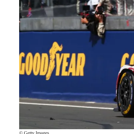
©
Getty Images