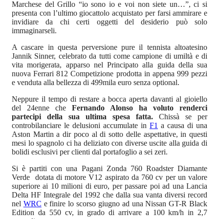
Marchese del Grillo “io sono io e voi non siete un…”, ci si
presenta con l’ultimo giocattolo acquistato per farsi ammirare e
invidiare da chi certi oggetti del desiderio può solo
immaginarseli.
A cascare in questa perversione pure il tennista altoatesino
Jannik Sinner, celebrato da tutti come campione di umiltà e di
vita morigerata, apparso nel Principato alla guida della sua
nuova Ferrari 812 Competizione prodotta in appena 999 pezzi
e venduta alla bellezza di 499mila euro senza optional.
Neppure il tempo di restare a bocca aperta davanti al gioiello
del 24enne che
Fernando Alonso ha voluto renderci
partecipi della sua ultima spesa fatta.
Chissà se per
controbilanciare le delusioni accumulate in
F1
a causa di una
Aston Martin a dir poco al di sotto delle aspettative, in questi
mesi lo spagnolo ci ha deliziato con diverse uscite alla guida di
bolidi esclusivi per clienti dal portafoglio a sei zeri.
Si è partiti con una Pagani Zonda 760 Roadster Diamante
Verde dotata di motore V12 aspirato da 760 cv per un valore
superiore ai 10 milioni di euro, per passare poi ad una Lancia
Delta HF Integrale del 1992 che dalla sua vanta diversi record
nel
WRC
e finire lo scorso giugno ad una Nissan GT-R Black
Edition da 550 cv, in grado di arrivare a 100 km/h in 2,7