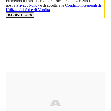
Premendo il tasto “Iscriviti ora” dichiaro di aver letto la
nostra
Privacy Policy
e di accettare le
Condizioni Generali di
Utilizzo dei Siti e di Vendita
.
ISCRIVITI ORA