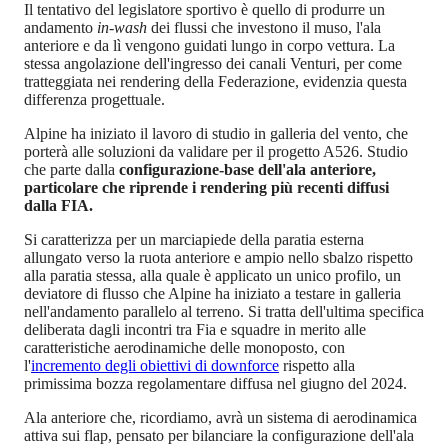
Il tentativo del legislatore sportivo è quello di produrre un
andamento
in-wash
dei flussi che investono il muso, l'ala
anteriore e da lì vengono guidati lungo in corpo vettura. La
stessa angolazione dell'ingresso dei canali Venturi, per come
tratteggiata nei rendering della Federazione, evidenzia questa
differenza progettuale.
Alpine ha iniziato il lavoro di studio in galleria del vento, che
porterà alle soluzioni da validare per il progetto A526. Studio
che parte dalla
configurazione-base dell'ala anteriore,
particolare che riprende i rendering più recenti diffusi
dalla FIA.
Si caratterizza per un marciapiede della paratia esterna
allungato verso la ruota anteriore e ampio nello sbalzo rispetto
alla paratia stessa, alla quale è applicato un unico profilo, un
deviatore di flusso che Alpine ha iniziato a testare in galleria
nell'andamento parallelo al terreno. Si tratta dell'ultima specifica
deliberata dagli incontri tra Fia e squadre in merito alle
caratteristiche aerodinamiche delle monoposto, con
l'
incremento degli obiettivi di downforce
rispetto alla
primissima bozza regolamentare diffusa nel giugno del 2024.
Ala anteriore che, ricordiamo, avrà un sistema di aerodinamica
attiva sui flap, pensato per bilanciare la configurazione dell'ala