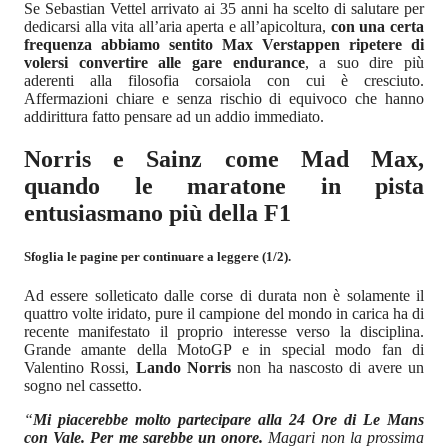
Se Sebastian Vettel arrivato ai 35 anni ha scelto di salutare per
dedicarsi alla vita all’aria aperta e all’apicoltura,
con una certa
frequenza abbiamo sentito Max Verstappen ripetere di
volersi convertire alle gare endurance
, a suo dire più
aderenti alla filosofia corsaiola con cui è cresciuto.
Affermazioni chiare e senza rischio di equivoco che hanno
addirittura fatto pensare ad un addio immediato.
Norris e Sainz come Mad Max,
quando le maratone in pista
entusiasmano più della F1
Sfoglia le pagine per continuare a leggere (1/2).
Ad essere solleticato dalle corse di durata non è solamente il
quattro volte iridato, pure il campione del mondo in carica ha di
recente manifestato il proprio interesse verso la disciplina.
Grande amante della MotoGP e in special modo fan di
Valentino Rossi,
Lando Norris
non ha nascosto di avere un
sogno nel cassetto.
“
Mi piacerebbe molto partecipare alla 24 Ore di Le Mans
con Vale. Per me sarebbe un onore.
Magari non la prossima