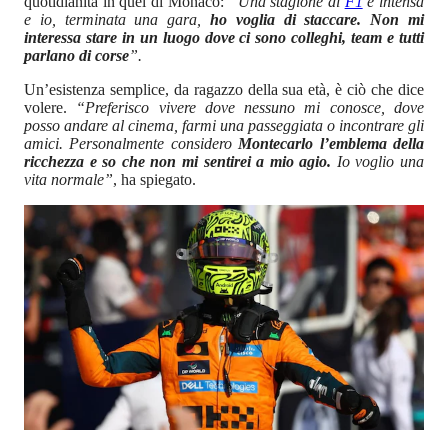
quotidianità in quel di Monaco:
“Una stagione di
F1
è intensa
e io, terminata una gara,
ho voglia di staccare. Non mi
interessa stare in un luogo dove ci sono colleghi, team e tutti
parlano di corse
”.
Un’esistenza semplice, da ragazzo della sua età, è ciò che dice
volere.
“Preferisco vivere dove nessuno mi conosce, dove
posso andare al cinema, farmi una passeggiata o incontrare gli
amici. Personalmente considero
Montecarlo l’emblema della
ricchezza e so che non mi sentirei a mio agio.
Io voglio una
vita normale”
, ha spiegato.