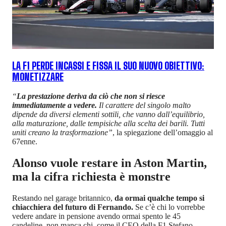
LA F1 PERDE INCASSI E FISSA IL SUO NUOVO OBIETTIVO:
MONETIZZARE
“
La prestazione deriva da ciò che non si riesce
immediatamente a vedere.
Il carattere del singolo malto
dipende da diversi elementi sottili, che vanno dall’equilibrio,
alla maturazione, dalle tempisiche alla scelta dei barili. Tutti
uniti creano la trasformazione”
, la spiegazione dell’omaggio al
67enne.
Alonso vuole restare in Aston Martin,
ma la cifra richiesta è monstre
Restando nel garage britannico,
da ormai qualche tempo si
chiacchiera del futuro di Fernando.
Se c’è chi lo vorrebbe
vedere andare in pensione avendo ormai spento le 45
candeline, non manca chi, come il CEO della F1 Stefano