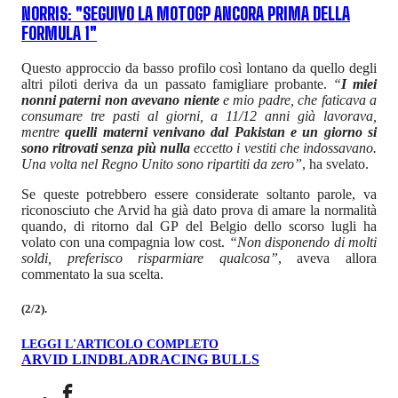
NORRIS: "SEGUIVO LA MOTOGP ANCORA PRIMA DELLA
FORMULA 1"
Questo approccio da basso profilo così lontano da quello degli
altri piloti deriva da un passato famigliare probante.
“
I miei
nonni paterni non avevano niente
e mio padre, che faticava a
consumare tre pasti al giorni, a 11/12 anni già lavorava,
mentre
quelli materni venivano dal Pakistan e un giorno si
sono ritrovati senza più nulla
eccetto i vestiti che indossavano.
Una volta nel Regno Unito sono ripartiti da zero”
, ha svelato.
Se queste potrebbero essere considerate soltanto parole, va
riconosciuto che Arvid ha già dato prova di amare la normalità
quando, di ritorno dal GP del Belgio dello scorso lugli ha
volato con una compagnia low cost.
“Non disponendo di molti
soldi, preferisco risparmiare qualcosa”
, aveva allora
commentato la sua scelta.
(2/2).
LEGGI L'ARTICOLO COMPLETO
ARVID LINDBLAD
RACING BULLS