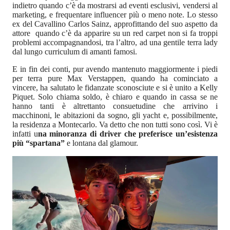
indietro quando c’è da mostrarsi ad eventi esclusivi, vendersi al
marketing, e frequentare influencer più o meno note. Lo stesso
ex del Cavallino Carlos Sainz, approfittando del suo aspetto da
attore quando c’è da apparire su un red carpet non si fa troppi
problemi accompagnandosi, tra l’altro, ad una gentile terra lady
dal lungo curriculum di amanti famosi.
E in fin dei conti, pur avendo mantenuto maggiormente i piedi
per terra pure Max Verstappen, quando ha cominciato a
vincere, ha salutato le fidanzate sconosciute e si è unito a Kelly
Piquet. Solo chiama soldo, è chiaro e quando in cassa se ne
hanno tanti è altrettanto consuetudine che arrivino i
macchinoni, le abitazioni da sogno, gli yacht e, possibilmente,
la residenza a Montecarlo. Va detto che non tutti sono così. Vi è
infatti u
na minoranza di driver che preferisce un’esistenza
più “spartana”
e lontana dal glamour.