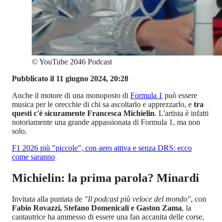
©
YouTube 2046 Podcast
Pubblicato il 11 giugno 2024, 20:28
Anche il motore di una monoposto di
Formula 1
può essere
musica per le orecchie di chi sa ascoltarlo e apprezzarlo, e
tra
questi c'è sicuramente Francesca
Michielin
. L'artista è infatti
notoriamente una grande appassionata di Formula 1, ma non
solo.
F1 2026 più "piccole", con aero attiva e senza DRS: ecco
come saranno
Michielin: la prima parola? Minardi
Invitata alla puntata de
"Il podcast più veloce del mondo"
, con
Fabio Rovazzi, Stefano Domenicali e Gaston Zama
, la
cantautrice ha ammesso di essere una fan accanita delle corse,