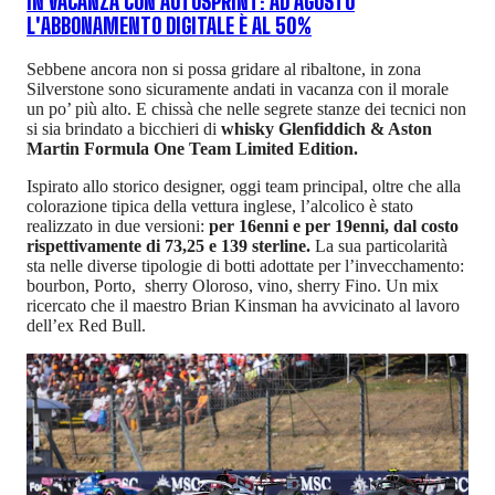
IN VACANZA CON AUTOSPRINT: AD AGOSTO
L'ABBONAMENTO DIGITALE È AL 50%
Sebbene ancora non si possa gridare al ribaltone, in zona
Silverstone sono sicuramente andati in vacanza con il morale
un po’ più alto. E chissà che nelle segrete stanze dei tecnici non
si sia brindato a bicchieri di
whisky Glenfiddich & Aston
Martin Formula One Team Limited Edition.
Ispirato allo storico designer, oggi team principal, oltre che alla
colorazione tipica della vettura inglese, l’alcolico è stato
realizzato in due versioni:
per 16enni e per 19enni, dal costo
rispettivamente di 73,25 e 139 sterline.
La sua particolarità
sta nelle diverse tipologie di botti adottate per l’invecchamento:
bourbon, Porto, sherry Oloroso, vino, sherry Fino. Un mix
ricercato che il maestro Brian Kinsman ha avvicinato al lavoro
dell’ex Red Bull.