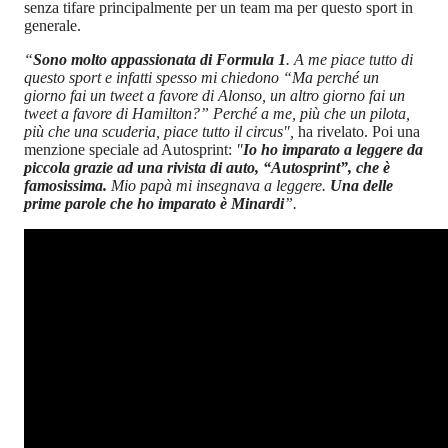
senza tifare principalmente per un team ma per questo sport in
generale.
“
Sono molto appassionata di Formula 1
. A me piace tutto di
questo sport e infatti spesso mi chiedono “Ma perché un
giorno fai un tweet a favore di Alonso, un altro giorno fai un
tweet a favore di Hamilton?” Perché a me, più che un pilota,
più che una scuderia, piace tutto il circus",
ha rivelato. Poi una
menzione speciale ad Autosprint:
"
Io ho imparato a leggere da
piccola grazie ad una rivista di auto, “Autosprint”, che è
famosissima.
Mio papà mi insegnava a leggere.
Una delle
prime parole che ho imparato è Minardi
”.