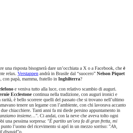
re una risposta bisognerà dare un’occhiata a X o a Facebook, che
è
nte relax.
Verstappen
andrà in Brasile dal “suocero”
Nelson Piquet
to, con papà, mamma, fratello in
Inghilterra
?
elefono
e veniva tutto alla luce, con relativo scambio di auguri.
ernie Ecclestone
continua nella tradizione, con auguri ironici e
rarità, è bello scorrere quelli del passato che si trovano nell’ultimo
he amavano tenere un legame con l’ambiente, con chi lavorava accanto
e due chiacchiere. Tanti anni fa mi diede persino appuntamento in
 pranziamo insieme…"
. Ci andai, con la neve che aveva tolto ogni
 ebbi una pessima sorpresa:
"È partito un’ora fa di gran fretta, mi
l punto l’uomo del ricevimento si aprì in un mezzo sorriso: "
Ah,
il disguid"o.