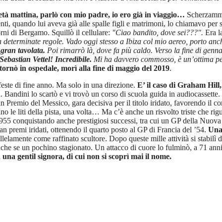
à mattina, parlò con mio padre, io ero già in viaggio…
Scherzammo 
i, quando lui aveva già alle spalle figli e matrimoni, lo chiamavo per sc
orni di Bergamo. Squillò il cellulare:
"Ciao bandito, dove sei???".
Era l
a determinate regole. Vado oggi stesso a Ibiza col mio aereo, porto anche
a gran tavolata.
Poi rimarrò là, dove fa più caldo. Verso la fine di genna
Sebastian Vettel! Incredibile.
Mi ha davvero commosso, è un’ottima 
ornò in ospedale, morì alla fine di maggio del 2019
.
feste di fine anno. Ma solo in una direzione.
E’ il caso di Graham Hill
a. Bandini lo scartò e vi trovò un corso di scuola guida in audiocassett
an Premio del Messico, gara decisiva per il titolo iridato, favorendo il
no le liti della pista, una volta… Ma c’è anche un risvolto triste che ri
 1955 conquistando anche prestigiosi successi, tra cui un GP della Nuov
ran premi iridati, ottenendo il quarto posto al GP di Francia del ’54.
Una 
llelamente come raffinato scultore. Dopo queste mille attività si stabilì
nche se un pochino stagionato. Un attacco di cuore lo fulminò, a 71 anni,
una gentil signora, di cui non si scoprì mai il nome.