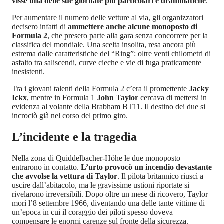
visse una delle sue giornate più particolari e drammatiche
.
Per aumentare il numero delle vetture al via, gli organizzatori
decisero infatti di
ammettere anche alcune monoposto di
Formula 2
, che presero parte alla gara senza concorrere per la
classifica del mondiale. Una scelta insolita, resa ancora più
estrema dalle caratteristiche del “Ring”: oltre venti chilometri di
asfalto tra saliscendi, curve cieche e vie di fuga praticamente
inesistenti.
Tra i giovani talenti della Formula 2 c’era il promettente
Jacky
Ickx
, mentre in Formula 1
John Taylor
cercava di mettersi in
evidenza al volante della Brabham BT11. Il destino dei due si
incrociò già nel corso del primo giro.
L’incidente e la tragedia
Nella zona di Quiddelbacher-Höhe le due monoposto
entrarono in contatto.
L’urto provocò un incendio devastante
che avvolse la vettura di Taylor
. Il pilota britannico riuscì a
uscire dall’abitacolo, ma le gravissime ustioni riportate si
rivelarono irreversibili. Dopo oltre un mese di ricovero, Taylor
morì l’8 settembre 1966, diventando una delle tante vittime di
un’epoca in cui il coraggio dei piloti spesso doveva
compensare le enormi carenze sul fronte della sicurezza.