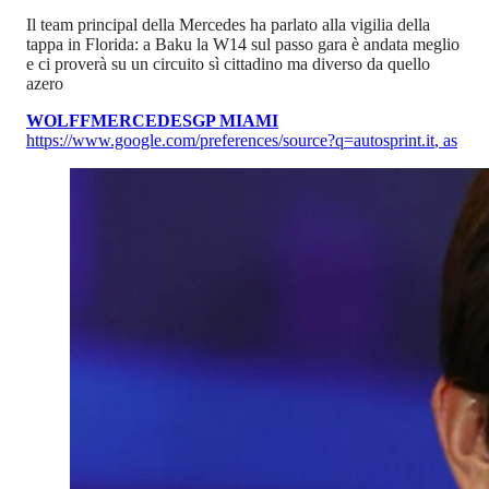
Il team principal della Mercedes ha parlato alla vigilia della
tappa in Florida: a Baku la W14 sul passo gara è andata meglio
e ci proverà su un circuito sì cittadino ma diverso da quello
azero
WOLFF
MERCEDES
GP MIAMI
https://www.google.com/preferences/source?q=autosprint.it
,
as