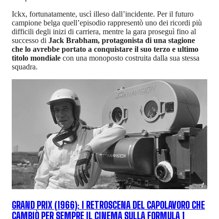
Ickx, fortunatamente, uscì illeso dall’incidente. Per il futuro
campione belga quell’episodio rappresentò uno dei ricordi più
difficili degli inizi di carriera, mentre la gara proseguì fino al
successo di
Jack Brabham, protagonista di una stagione
che lo avrebbe portato a conquistare il suo terzo e ultimo
titolo mondiale
con una monoposto costruita dalla sua stessa
squadra.
GRAND PRIX (1966): I RETROSCENA DEL CAPOLAVORO CHE
CAMBIÒ PER SEMPRE IL CINEMA SULLA FORMULA 1