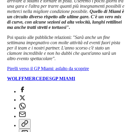
arrivare a Miami e tornare in pista. Useremo i pochi giorni tra
una gara e l'altra per trarre quanti più insegnamenti possibili e
metterci nella migliore condizione possibile.
Quello di Miami è
un circuito diverso rispetto alle ultime gare. C'è un vero mix
di curve, con alcune sezioni ad alta velocità, lunghi rettilinei
ma anche tratti stretti e tortuosi".
Poi spazio alle pubbliche relazioni:
"Sarà anche un fine
settimana impegnativo con molte attività ed eventi fuori pista
per il team e i nostri partner. L'anno scorso c'è stato un
clamore incredibile e non ho dubbi che quest'anno sarà un
altro evento spettacolare".
Pirelli verso il GP Miami: asfalto da scoprire
WOLFF
MERCEDES
GP MIAMI