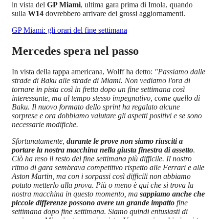
in vista del
GP Miami
, ultima gara prima di Imola, quando
sulla
W14
dovrebbero arrivare dei grossi aggiornamenti.
GP Miami: gli orari del fine settimana
Mercedes spera nel passo
In vista della tappa americana, Wolff ha detto:
"Passiamo dalle
strade di Baku alle strade di Miami. Non vediamo l'ora di
tornare in pista così in fretta dopo un fine settimana così
interessante, ma al tempo stesso impegnativo, come quello di
Baku. Il nuovo formato dello sprint ha regalato alcune
sorprese e ora dobbiamo valutare gli aspetti positivi e se sono
necessarie modifiche.
Sfortunatamente,
durante le prove non siamo riusciti a
portare la nostra macchina nella giusta finestra di assetto
.
Ciò ha reso il resto del fine settimana più difficile. Il nostro
ritmo di gara sembrava competitivo rispetto alle Ferrari e alle
Aston Martin, ma con i sorpassi così difficili non abbiamo
potuto metterlo alla prova. Più o meno è qui che si trova la
nostra macchina in questo momento, ma
sappiamo anche che
piccole differenze possono avere un grande impatto
fine
settimana dopo fine settimana. Siamo quindi entusiasti di