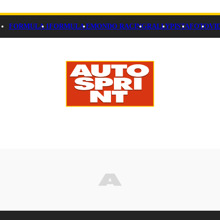
FORMULA 1
FORMULA E
MONDO RACING
RALLY
PISTA
FOTO
VI