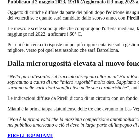
Pubblicato il 2 maggio 2023, 19:16
(Aggiornato il 3 mag 2023 al
Oggetto di critiche diffuse da parte dei piloti dopo l'edizione inaugur
del venerdì se e quanto sarà cambiato dallo scorso anno, con
Pirell
Le mescole scelte sono quelle che compongono l'offerta mediana, la 
raggiunge nel 2022, a sfiorare i 60° C.
Per chi è in cerca di risposte un po' più rappresentative sulla gest
migliore, verso poi quel test assoluto che sarà Barcellona.
Dalla microrugosità elevata al nuovo fon
"Nella gara d’esordio sul tracciato disegnato attorno all’Hard Rock
soprattutto a causa di una "micro rugosità" molto alta. Sappiamo 
saranno delle variazioni significative nelle sue caratteristiche"
, ant
Le indicazioni diffuse da Pirelli dicono di un circuito con un fondo
Miami è la prima tappa statunitense delle tre che avranno in Las Ve
"Non è la prima volta che la massima competizione automobilistica
nel pubblico americano e ciò si deve in larga parte all’impegno di
PIRELLI
GP MIAMI