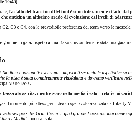
le 10:40)
ale, l'
asfalto del tracciato di Miami è stato interamente rifatto dal
i che anticipa un altissimo grado di evoluzione dei livelli di aderenz
C2, C3 e C4, con la prevedibile preferenza dei team verso le mescole p
ione gomme in gara, rispetto a una Baku che, sul tema, è stata una gara 
do
 Stadium i pneumatici si erano comportati secondo le aspettative su un a
che
la pista è stata completamente riasfaltata e dovremo verificare nel
icipa Mario Isola.
 a
bassa abrasività, mentre sono nella media i valori relativi ai carich
gas il momento più atteso per l'idea di spettacolo avanzata da Liberty M
 vede svolgersi tre Gran Premi in quel grande Paese ma mai come oggi 
 Liberty Media",
ancora Isola.