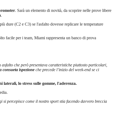
 promoter
. Sarà un elemento di novità, da scoprire nelle prove libere
a
.
iù dure (C2 e C3) se l'asfalto dovesse replicare le temperature
molto facile per i team, Miami rappresenta un banco di prova
sfalto che però presentava caratteristiche piuttosto particolari,
la consueta ispezione
che precede l’inizio del week-end se ci
i laterali, lo stress sulle gomme, l'aderenza.
edia.
si percepisce come il nostro sport stia facendo davvero breccia