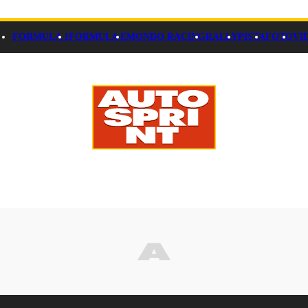
FORMULA 1
FORMULA E
MONDO RACING
RALLY
PISTA
FOTO
VI