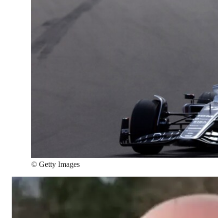
©
Getty Images