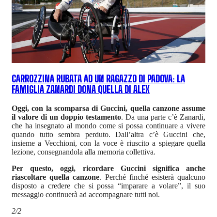
CARROZZINA RUBATA AD UN RAGAZZO DI PADOVA: LA
FAMIGLIA ZANARDI DONA QUELLA DI ALEX
Oggi, con la scomparsa di Guccini, quella canzone assume
il valore di un doppio testamento
. Da una parte c’è Zanardi,
che ha insegnato al mondo come si possa continuare a vivere
quando tutto sembra perduto. Dall’altra c’è Guccini che,
insieme a Vecchioni, con la voce è riuscito a spiegare quella
lezione, consegnandola alla memoria collettiva.
Per questo, oggi, ricordare Guccini significa anche
riascoltare quella canzone
. Perché finché esisterà qualcuno
disposto a credere che si possa “imparare a volare”, il suo
messaggio continuerà ad accompagnare tutti noi.
2/2