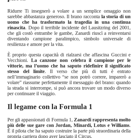
Ridurre Ti insegnerò a volare a un semplice omaggio non
sarebbe abbastanza generoso. Il brano racconta
la storia di un
uomo che ha trasformato la tragedia in una continua
rinascita
. Dopo il terribile incidente del Lausitzring del 2001,
che gli costò entrambe le gambe, Zanardi riuscì a reinventarsi
diventando campione paralimpico, simbolo universale di
resilienza e amore per la vita.
È proprio questa capacità di rialzarsi che affascina Guccini e
Vecchioni.
La canzone non celebra il campione per le
vittorie, ma l’uomo che ha saputo ridefinire il significato
stesso del limite
. Il verso che più di tutti è entrato
nell’immaginario collettivo “se non potrò correre, imparerò a
volare” riassume perfettamente il messaggio del brano: quando
la strada si interrompe, si può ancora trovare un modo diverso
per continuare il viaggio.
Il legame con la Formula 1
Per gli appassionati di Formula 1,
Zanardi rappresenta molto
più delle sue gare con Jordan, Minardi, Lotus e Williams
.
È il pilota che ha saputo costruire la parte più straordinaria della
propria carriera dopo aver lasciato il Circus.