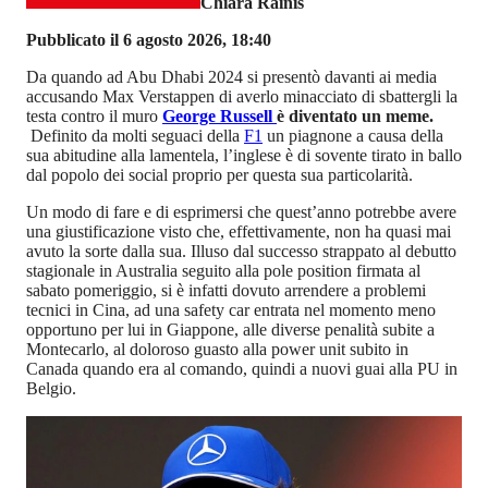
Chiara Rainis
Pubblicato il 6 agosto 2026, 18:40
Da quando ad Abu Dhabi 2024 si presentò davanti ai media
accusando Max Verstappen di averlo minacciato di sbattergli la
testa contro il muro
George Russell
è diventato un meme.
Definito da molti seguaci della
F1
un piagnone a causa della
sua abitudine alla lamentela, l’inglese è di sovente tirato in ballo
dal popolo dei social proprio per questa sua particolarità.
Un modo di fare e di esprimersi che quest’anno potrebbe avere
una giustificazione visto che, effettivamente, non ha quasi mai
avuto la sorte dalla sua. Illuso dal successo strappato al debutto
stagionale in Australia seguito alla pole position firmata al
sabato pomeriggio, si è infatti dovuto arrendere a problemi
tecnici in Cina, ad una safety car entrata nel momento meno
opportuno per lui in Giappone, alle diverse penalità subite a
Montecarlo, al doloroso guasto alla power unit subito in
Canada quando era al comando, quindi a nuovi guai alla PU in
Belgio.