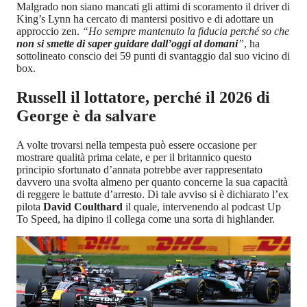
Malgrado non siano mancati gli attimi di scoramento il driver di
King’s Lynn ha cercato di mantersi positivo e di adottare un
approccio zen.
“Ho sempre mantenuto la fiducia perché so che
non si smette di saper guidare dall’oggi al domani
”
, ha
sottolineato conscio dei 59 punti di svantaggio dal suo vicino di
box.
Russell il lottatore, perché il 2026 di
George è da salvare
A volte trovarsi nella tempesta può essere occasione per
mostrare qualità prima celate, e per il britannico questo
principio sfortunato d’annata potrebbe aver rappresentato
davvero una svolta almeno per quanto concerne la sua capacità
di reggere le battute d’arresto. Di tale avviso si è dichiarato l’ex
pilota
David Coulthard
il quale, intervenendo al podcast Up
To Speed, ha dipino il collega come una sorta di highlander.