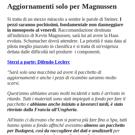
Aggiornamenti solo per Magnussen
Si tratta di un mezzo miracolo a sentire le parole di Steiner.
I
pezzi saranno pochissimi, fondamentale non danneggiare
la monoposto al venerdì
. Raccomandazione destinata
all'indirizzo di Kevin Magnussen, sarà lui ad avere la Haas
evoluta. Schumacher dovrà attendere. La priorità è stata data al
pilota meglio piazzato in classifica e si tratta di un'esigenza
dettata dalle difficoltà nel produrre
i componenti.
Sterzi a parte: Difendo Leclerc
"Sarà solo una macchina ad avere il pacchetto di
aggiornamenti e anche i pezzi di ricambio saranno molto
scarsi.
Quest'anno abbiamo avuto molti incidenti e tutto è arrivato in
ritardo.
Tutti i materiali sono stati impiegati a fondo per fare il
pacchetto e
abbiamo anche iniziato a lavorarci tardi, è stato
rinviato dalla Francia all'Ungheria
.
All'inizio ci dicevano che non si poteva più fare fino a Spa, tutti
hanno spinto a fondo affinché avessimo
almeno un pacchetto
per Budapest, così da raccogliere dei dati e analizzarli
per