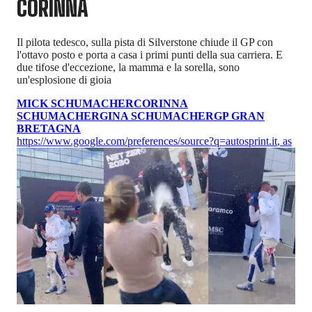
CORINNA
Il pilota tedesco, sulla pista di Silverstone chiude il GP con
l'ottavo posto e porta a casa i primi punti della sua carriera. E
due tifose d'eccezione, la mamma e la sorella, sono
un'esplosione di gioia
MICK SCHUMACHER
CORINNA
SCHUMACHER
GINA SCHUMACHER
GP GRAN
BRETAGNA
https://www.google.com/preferences/source?q=autosprint.it
,
as