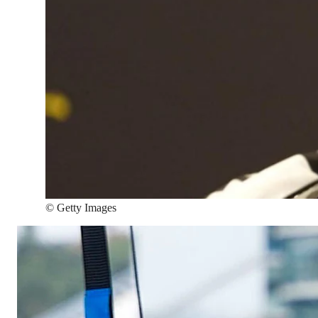
©
Getty Images