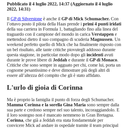
Pubblicato il 4 luglio 2022, 14:37
(Aggiornato il 4 luglio
2022, 14:31)
Il
GP di Silverstone
è anche il
GP di Mick Schumacher.
Con
l’ottavo posto il pilota della Haas prende i
primi 4 punti iridati
della sua carriera in Formula 1, battagliando fino alla linea del
traguardo con il campione del mondo in carica
Verstappen
e
mettendosi dietro il suo compagno di scuderia
Magnussen
. Un
weekend perfetto quello di Mick che ha finalmente risposto con
un bel risultato, alle tante critiche piovutegli addosso durante
questa stagione, in particolar modo dopo gli
incidenti
avuti
durante le prove libere di
Jeddah
e durante il
GP di Monaco
.
Critiche che sono sempre in agguato per chi, come lui, porta un
cognome pesantissimo e deve dimostrare più degli altri di
essere all’altezza del compito che gli è stato affidato.
L'urlo di gioia di Corinna
Ma è proprio la famiglia il punto di forza degli Schumacher.
Mamma Corinna e la sorella Gina Maria
sono sempre dalla
sua parte e credono sempre nel suo talento, incoraggiandolo. E
il loro sostegno non è mancato nemmeno in Gran Bretagna.
Corinna
, che già a Jeddah era stata fondamentale per
convicere Mick ad andare in ospedale tramite il team principal