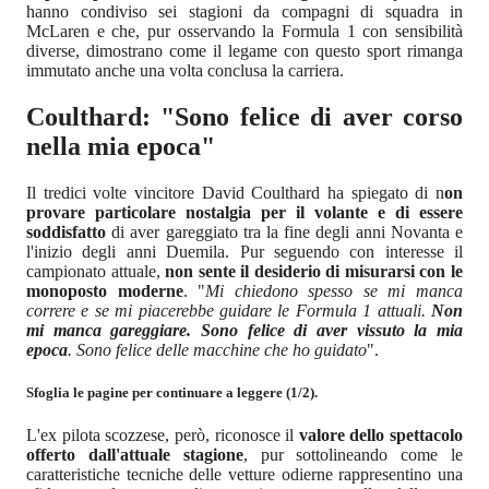
hanno condiviso sei stagioni da compagni di squadra in
McLaren e che, pur osservando la Formula 1 con sensibilità
diverse, dimostrano come il legame con questo sport rimanga
immutato anche una volta conclusa la carriera.
Coulthard: "Sono felice di aver corso
nella mia epoca"
Il tredici volte vincitore David Coulthard ha spiegato di n
on
provare particolare nostalgia per il volante e di essere
soddisfatto
di aver gareggiato tra la fine degli anni Novanta e
l'inizio degli anni Duemila. Pur seguendo con interesse il
campionato attuale,
non sente il desiderio di misurarsi con le
monoposto moderne
. "
Mi chiedono spesso se mi manca
correre e se mi piacerebbe guidare le Formula 1 attuali.
Non
mi manca gareggiare. Sono felice di aver vissuto la mia
epoca
. Sono felice delle macchine che ho guidato
".
Sfoglia le pagine per continuare a leggere (1/2).
L'ex pilota scozzese, però, riconosce il
valore dello spettacolo
offerto dall'attuale stagione
, pur sottolineando come le
caratteristiche tecniche delle vetture odierne rappresentino una