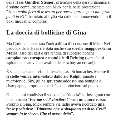
della Haas
Gunther Steiner
, al termine della gara britannica si
è subito complimentata con Mick per la bella prestazione.
"
Sono molto fiera di te tesoro per questa gara e per i tuoi primi
punti in F1
”, ha urlato al figlio via radio, commuovendo tutto il
box, meccanici compresi.
La doccia di bollicine di Gina
Ma Corinna non è stata l'unica tifosa d’eccezione di Mick. Nel
paddock della Haas c'è stata anche
sua sorella maggiore Gina
Maria
, asso dei kart e ora fantina di successo nonché
campionessa europea e mondiale di Reining
(gare che si
ispirano alle attività a caval-lo dei cowboy americani).
È stata lei a dare il via alla festa in casa Schumacher. Mentre il
fratello veniva intervistato dallo zio Ralph
, tramite i
microfoni di Sky, gli ha spruzzato addosso una bottiglia di
champagne, proprio come si fa con i vincitori sul podio.
Gina ha poi condiviso il video della "doccia" su Instagram con
il commento “
Per me sei il vincitore!"
con un cuore rosso
.
Proprio a Gina, Mick sempre via radio aveva ricordato
una
frase profetica: "
Dimostra che si sbagliano su di te. Credi
sempre in te stesso. Che vi avevo detto
".