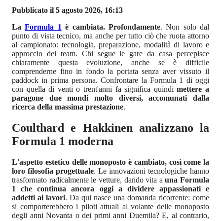
Pubblicato il 5 agosto 2026, 16:13
La
Formula 1
è cambiata. Profondamente
. Non solo dal
punto di vista tecnico, ma anche per tutto ciò che ruota attorno
al campionato: tecnologia, preparazione, modalità di lavoro e
approccio dei team. Chi segue le gare da casa percepisce
chiaramente questa evoluzione, anche se è difficile
comprenderne fino in fondo la portata senza aver vissuto il
paddock in prima persona. Confrontare la Formula 1 di oggi
con quella di venti o trent'anni fa significa quindi
mettere a
paragone due mondi molto diversi, accomunati dalla
ricerca della massima prestazione
.
Coulthard e Hakkinen analizzano la
Formula 1 moderna
L'aspetto estetico delle monoposto è cambiato, così come la
loro filosofia progettuale
. Le innovazioni tecnologiche hanno
trasformato radicalmente le vetture, dando vita a
una Formula
1 che continua ancora oggi a dividere appassionati e
addetti ai lavori
. Da qui nasce una domanda ricorrente: come
si comporterebbero i piloti attuali al volante delle monoposto
degli anni Novanta o dei primi anni Duemila? E, al contrario,