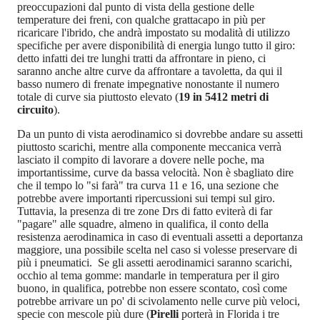
preoccupazioni dal punto di vista della gestione delle
temperature dei freni, con qualche grattacapo in più per
ricaricare l'ibrido, che andrà impostato su modalità di utilizzo
specifiche per avere disponibilità di energia lungo tutto il giro:
detto infatti dei tre lunghi tratti da affrontare in pieno, ci
saranno anche altre curve da affrontare a tavoletta, da qui il
basso numero di frenate impegnative nonostante il numero
totale di curve sia piuttosto elevato (
19 in 5412 metri di
circuito
).
Da un punto di vista aerodinamico si dovrebbe andare su assetti
piuttosto scarichi, mentre alla componente meccanica verrà
lasciato il compito di lavorare a dovere nelle poche, ma
importantissime, curve da bassa velocità. Non è sbagliato dire
che il tempo lo "si farà" tra curva 11 e 16, una sezione che
potrebbe avere importanti ripercussioni sui tempi sul giro.
Tuttavia, la presenza di tre zone Drs di fatto eviterà di far
"pagare" alle squadre, almeno in qualifica, il conto della
resistenza aerodinamica in caso di eventuali assetti a deportanza
maggiore, una possibile scelta nel caso si volesse preservare di
più i pneumatici. Se gli assetti aerodinamici saranno scarichi,
occhio al tema gomme: mandarle in temperatura per il giro
buono, in qualifica, potrebbe non essere scontato, così come
potrebbe arrivare un po' di scivolamento nelle curve più veloci,
specie con mescole più dure (
Pirelli
porterà in Florida i tre