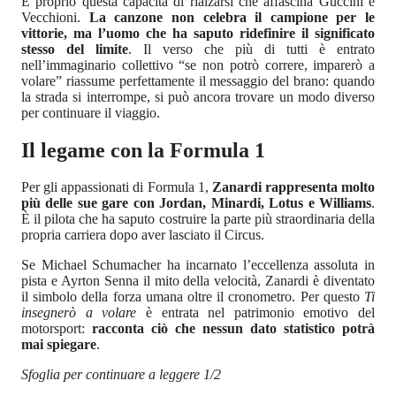
È proprio questa capacità di rialzarsi che affascina Guccini e
Vecchioni.
La canzone non celebra il campione per le
vittorie, ma l’uomo che ha saputo ridefinire il significato
stesso del limite
. Il verso che più di tutti è entrato
nell’immaginario collettivo “se non potrò correre, imparerò a
volare” riassume perfettamente il messaggio del brano: quando
la strada si interrompe, si può ancora trovare un modo diverso
per continuare il viaggio.
Il legame con la Formula 1
Per gli appassionati di Formula 1,
Zanardi rappresenta molto
più delle sue gare con Jordan, Minardi, Lotus e Williams
.
È il pilota che ha saputo costruire la parte più straordinaria della
propria carriera dopo aver lasciato il Circus.
Se Michael Schumacher ha incarnato l’eccellenza assoluta in
pista e Ayrton Senna il mito della velocità, Zanardi è diventato
il simbolo della forza umana oltre il cronometro. Per questo
Ti
insegnerò a volare
è entrata nel patrimonio emotivo del
motorsport:
racconta ciò che nessun dato statistico potrà
mai spiegare
.
Sfoglia per continuare a leggere 1/2