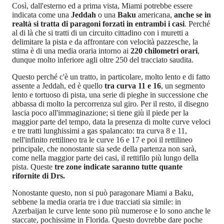
Così, dall'esterno ed a prima vista, Miami potrebbe essere
indicata come una
Jeddah
o una
Baku
americana,
anche se in
realtà si tratta di paragoni forzati in entrambi i casi
. Perché
al di là che si tratti di un circuito cittadino con i muretti a
delimitare la pista e da affrontare con velocità pazzesche, la
stima è di una media oraria intorno ai
220 chilometri orari
,
dunque molto inferiore agli oltre 250 del tracciato saudita.
Questo perché c'è un tratto, in particolare, molto lento e di fatto
assente a Jeddah, ed è quello
tra curva 11 e 16
, un segmento
lento e tortuoso di pista, una serie di pieghe in successione che
abbassa di molto la percorrenza sul giro. Per il resto, il disegno
lascia poco all'immaginazione; si tiene giù il piede per la
maggior parte del tempo, data la presenza di molte curve veloci
e tre tratti lunghissimi a gas spalancato: tra curva 8 e 11,
nell'infinito rettilineo tra le curve 16 e 17 e poi il rettilineo
principale, che nonostante sia sede della partenza non sarà,
come nella maggior parte dei casi, il rettifilo più lungo della
pista. Queste
tre zone indicate saranno tutte quante
rifornite di Drs.
Nonostante questo, non si può paragonare Miami a Baku,
sebbene la media oraria tre i due tracciati sia simile: in
Azerbaijan le curve lente sono più numerose e lo sono anche le
staccate, pochissime in Florida. Questo dovrebbe dare poche