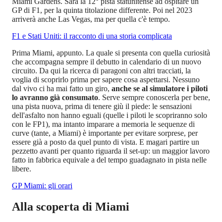
Miami Gardens. Sarà la 12° pista statunitense ad ospitare un
GP di F1, per la quinta titolazione differente. Poi nel 2023
arriverà anche Las Vegas, ma per quella c'è tempo.
F1 e Stati Uniti: il racconto di una storia complicata
Prima Miami, appunto. La quale si presenta con quella curiosità
che accompagna sempre il debutto in calendario di un nuovo
circuito. Da qui la ricerca di paragoni con altri tracciati, la
voglia di scoprirlo prima per sapere cosa aspettarsi. Nessuno
dal vivo ci ha mai fatto un giro,
anche se al simulatore i piloti
lo avranno già consumato
. Serve sempre conoscerla per bene,
una pista nuova, prima di tenere giù il piede: le sensazioni
dell'asfalto non hanno eguali (quelle i piloti le scopriranno solo
con le FP1), ma intanto imparare a memoria le sequenze di
curve (tante, a Miami) è importante per evitare sorprese, per
essere già a posto da quel punto di vista. E magari partire un
pezzetto avanti per quanto riguarda il set-up: un maggior lavoro
fatto in fabbrica equivale a del tempo guadagnato in pista nelle
libere.
GP Miami: gli orari
Alla scoperta di Miami