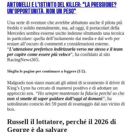
ANTONELLI E L'ISTINTO DEL KILLER: "LA PRESSIONE?
UN'OPPORTUNITÀ, NON UN PESO"
Una serie di sventure che avrebbe abbattuto anche il pilota più
freddo e solido mentalmente, ma, ad oggi, il portacolari della
Mercedes sembra esserne uscito indenne sfruttando una tecnica
in particolare: quella dell’isolamento dai media e dal web per
restare all’oscuro di commenti e considerazioni esterne.
“
L’attenzione preferisco indirizzarla verso me stesso e il team
per capire come essere più veloce
”, ha confidato al sito
RacingNews365.
Sfoglia le pagine per continuare a leggere (1/2).
Malgrado non siano mancati gli attimi di scoramento il driver di
King’s Lynn ha cercato di mantersi positivo e di adottare un
approccio zen.
“Ho sempre mantenuto la fiducia perché so che
non si smette di saper guidare dall’oggi al domani
”
, ha
sottolineato conscio dei 59 punti di svantaggio dal suo vicino di
box.
Russell il lottatore, perché il 2026 di
George è da salvare