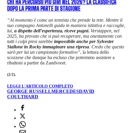
CHI HA PERCORSO PIÙ GIRI NEL 2026? LA CLASSIFICA
DOPO LA PRIMA PARTE DI STAGIONE
“Al momento è come un tennista che prende la rete. Mentre il
suo compagno Antonelli guida in maniera istintiva e raccoglie,
lui,
a dispetto dell’esperienza, riceve pugni.
Verstappen, nel
2025, ha provato che si può recuperare, ma onestamente con
tutti i colpi presi sarebbe
impossibile anche per Sylvester
Stallone in Rocky immaginare una ripresa
. Credo che questo
sarò per lui un campionato formativo”
, la lettura dello
scozzese che dunque ha escluso che potremmo assistere a
ribaltoni a partire da Zandvoort.
(2/2).
LEGGI L'ARTICOLO COMPLETO
GEORGE RUSSELL
MERCEDES
DAVID
COULTHARD