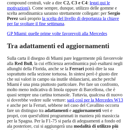
compound centrali, vale a dire
C2, C3 e C4
:
leggi qui le
motivazioni
). Come sempre, dunque, utilizzo delle gomme e
scelta aerodinamica saranno strettamente collegate: per
Sergio
Perez
sarà proprio
la scelta del livello di deportanza la chiave
per far svoltare il fine settimana
.
GP Miami: quelle prime volte favorevoli alla Mercedes
Tra adattamenti ed aggiornamenti
Sulla carta il disegno di Miami pare leggermente più favorevole
alla
Red Bull
, la cui efficienza aerodinamica può esaltarsi negli
allunghi della Florida, anche se la
Ferrari
potrà dire la sua
soprattutto nella sezione tortuosa. In sintesi però è giusto dire
che sui valori in campo sia inutile sbilanciarsi, anche perché
Miami è una pista piuttosto particolare. Per fare un confronto,
molto meno indicativa di Imola oppure di Barcellona, che è
quasi sempre una cartina tornasole. Tuttavia, qualcosa di nuovo
si dovrebbe vedere sulle vetture:
sarà così per la Mercedes W13
e anche per la Ferrari, sebbene nel caso del Cavallino occorra
fare un distinguo tra
adattamenti
e
aggiornamenti
veri e
propri, con quest'ultimi programmati in maniera più massiccia
per la Spagna. Per la F1-75 si parla di adeguamenti a fondo ed
ala posteriore, cui si aggiungerà una
modalità di utilizzo più