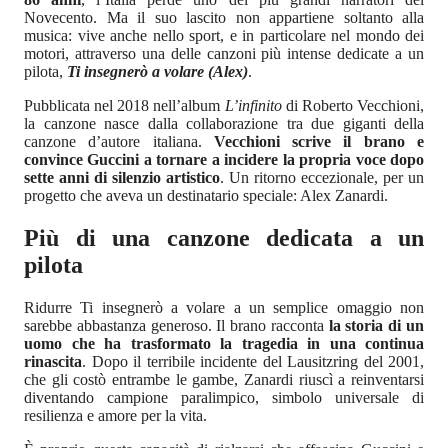
Novecento. Ma il suo lascito non appartiene soltanto alla
musica: vive anche nello sport, e in particolare nel mondo dei
motori, attraverso una delle canzoni più intense dedicate a un
pilota,
Ti insegnerò a volare (Alex)
.
Pubblicata nel 2018 nell’album
L’infinito
di Roberto Vecchioni,
la canzone nasce dalla collaborazione tra due giganti della
canzone d’autore italiana.
Vecchioni scrive il brano e
convince Guccini a tornare a incidere la propria voce dopo
sette anni di silenzio artistico
. Un ritorno eccezionale, per un
progetto che aveva un destinatario speciale: Alex Zanardi.
Più di una canzone dedicata a un
pilota
Ridurre Ti insegnerò a volare a un semplice omaggio non
sarebbe abbastanza generoso. Il brano racconta
la storia di un
uomo che ha trasformato la tragedia in una continua
rinascita
. Dopo il terribile incidente del Lausitzring del 2001,
che gli costò entrambe le gambe, Zanardi riuscì a reinventarsi
diventando campione paralimpico, simbolo universale di
resilienza e amore per la vita.