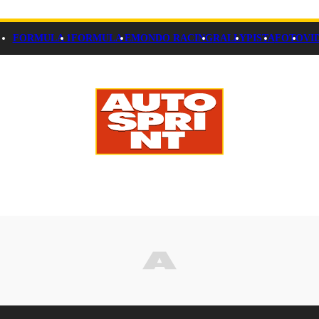
FORMULA 1
FORMULA E
MONDO RACING
RALLY
PISTA
FOTO
VI