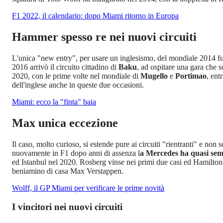
F1 2022, il calendario: dopo Miami ritorno in Europa
Hammer spesso re nei nuovi circuiti
L'unica "new entry", per usare un inglesismo, del mondiale 2014 f
2016 arrivò il circuito cittadino di
Baku
, ad ospitare una gara che 
2020, con le prime volte nel mondiale di
Mugello
e
Portimao
, ent
dell'inglese anche in queste due occasioni.
Miami: ecco la "finta" baia
Max unica eccezione
Il caso, molto curioso, si estende pure ai circuiti "rientranti" e non
nuovamente in F1 dopo anni di assenza l
a Mercedes ha quasi semp
ed Istanbul nel 2020. Rosberg vinse nei primi due casi ed Hamilton in
beniamino di casa Max Verstappen.
Wolff, il GP Miami per verificare le prime novità
I vincitori nei nuovi circuiti