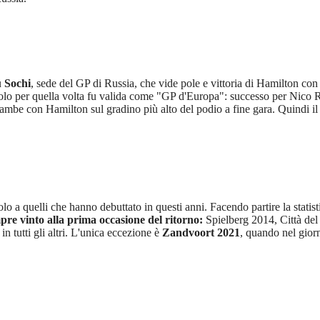
u
Sochi
, sede del GP di Russia, che vide pole e vittoria di Hamilton con
solo per quella volta fu valida come "GP d'Europa": successo per Nico R
rambe con Hamilton sul gradino più alto del podio a fine gara. Quindi i
 solo a quelli che hanno debuttato in questi anni. Facendo partire la stati
re vinto alla prima occasione del ritorno:
Spielberg 2014, Città del
 tutti gli altri. L'unica eccezione è
Zandvoort 2021
, quando nel giorn