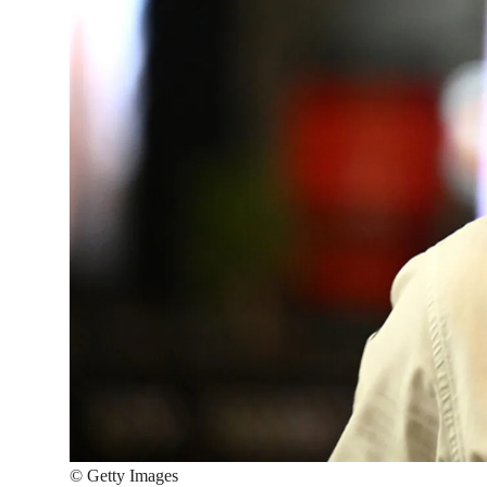
©
Getty Images