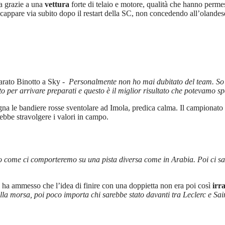
ta grazie a una
vettura
forte di telaio e motore, qualità che hanno perme
appare via subito dopo il restart della SC, non concedendo all’olandese 
arato Binotto a Sky
- Personalmente non ho mai dubitato del team. So c
to per arrivare preparati e questo è il miglior risultato che potevamo s
a le bandiere rosse sventolare ad Imola, predica calma. Il campionato è l
rebbe stravolgere i valori in campo.
emo come ci comporteremo su una pista diversa come in Arabia. Poi ci sar
 ha ammesso che l’idea di finire con una doppietta non era poi così
irr
la morsa, poi poco importa chi sarebbe stato davanti tra Leclerc e Sai