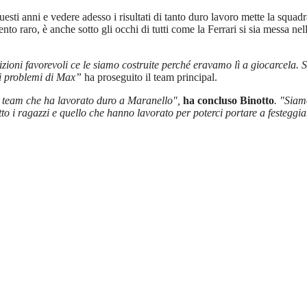
esti anni e vedere adesso i risultati di tanto duro lavoro mette la squad
ento raro, è anche sotto gli occhi di tutti come la Ferrari si sia messa ne
dizioni favorevoli ce le siamo costruite perché eravamo lì a giocarcela.
dai problemi di Max”
ha proseguito il team principal.
il team che ha lavorato duro a Maranello",
ha concluso Binotto
. "Siam
atto i ragazzi e quello che hanno lavorato per poterci portare a festeggia