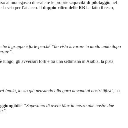
sso al monegasco di esaltare le proprie
capacità di pilotaggi
o nel
la scia per l’attacco. Il
doppio ritiro delle RB
ha fatto il resto,
he il gruppo è forte perché l’ho visto lavorare in modo unito dopo
perare”.
ungo, gli avversari forti e tra una settimana in Arabia, la pista
à Imola, io sto già pensando alla gara davanti ai nostri tifosi"
, ha
aggiungibile
:
“Sapevamo di avere Max in mezzo alle nostre due
nz”.