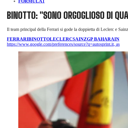
FORMULA1
BINOTTO: "SONO ORGOGLIOSO DI QU
Il team principal della Ferrari si gode la doppietta di Leclerc e Sain
FERRARI
BINOTTO
LECLERC
SAINZ
GP BAHARAIN
https://www.google.com/preferences/source?q=autosprint.it
,
as