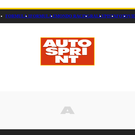
FORMULA 1
FORMULA E
MONDO RACING
RALLY
PISTA
FOTO
VI