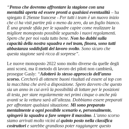
“
Penso che dovremo affrontare la stagione con una
mentalità aperta ed essere pronti a qualsiasi eventualità
– ha
spiegato il 26enne francese -
Per tutti i team è un nuovo inizio
che ci ha visti partire più o meno da zero, da un foglio bianco.
È una grande sfida per le squadre capire come realizzare la
migliore monoposto possibile seguendo i nuovi regolamenti.
Spero che per noi vada tutto bene.
Non ho dubbi sulla
capacità della nostra squadra e nel team, finora, sono tutti
abbastanza soddisfatti del lavoro svolto
. Sono sicuro che
questa stagione sarà ricca di sorprese”.
Le nuove monoposto 2022 sono molto diverse da quelle degli
anni scorsi, ma il metodo di lavoro dei piloti non cambierà,
prosegue Gasly:
“
Adotterò lo stesso approccio dell’anno
scorso.
Cercherò di ottenere buoni risultati ed essere al top con
la macchina che avrò a disposizione. Spero davvero che questo
sia un anno in cui avrò la possibilità di lottare per le posizioni
di testa, per stare regolarmente nei primi cinque o anche più
avanti se la vettura sarà all’altezza. Dobbiamo essere preparati
per affrontare qualsiasi situazione.
Mi sono preparato
mentalmente a ogni possibile scenario e, personalmente,
spingerò la squadra a fare sempre il massimo
. L’anno scorso
siamo arrivati molto vicini al
quinto posto nella classifica
costruttori
e sarebbe grandioso poter raggiungere questo