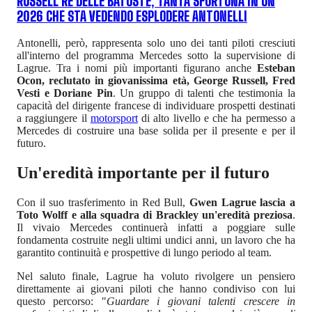
RUSSELL RE DELLE BATOSTE, TANTA SFORTUNA IN UN
2026 CHE STA VEDENDO ESPLODERE ANTONELLI
Antonelli, però, rappresenta solo uno dei tanti piloti cresciuti
all'interno del programma Mercedes sotto la supervisione di
Lagrue. Tra i nomi più importanti figurano anche
Esteban
Ocon, reclutato in giovanissima età, George Russell, Fred
Vesti e Doriane Pin
. Un gruppo di talenti che testimonia la
capacità del dirigente francese di individuare prospetti destinati
a raggiungere il
motorsport
di alto livello e che ha permesso a
Mercedes di costruire una base solida per il presente e per il
futuro.
Un'eredità importante per il futuro
Con il suo trasferimento in Red Bull,
Gwen Lagrue lascia a
Toto Wolff e alla squadra di Brackley un'eredità preziosa
.
Il vivaio Mercedes continuerà infatti a poggiare sulle
fondamenta costruite negli ultimi undici anni, un lavoro che ha
garantito continuità e prospettive di lungo periodo al team.
Nel saluto finale, Lagrue ha voluto rivolgere un pensiero
direttamente ai giovani piloti che hanno condiviso con lui
questo percorso: "
Guardare i giovani talenti crescere in