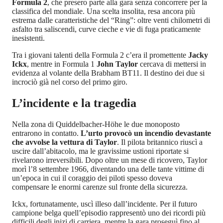
Formula 2
, che presero parte alla gara senza concorrere per la
classifica del mondiale. Una scelta insolita, resa ancora più
estrema dalle caratteristiche del “Ring”: oltre venti chilometri di
asfalto tra saliscendi, curve cieche e vie di fuga praticamente
inesistenti.
Tra i giovani talenti della Formula 2 c’era il promettente
Jacky
Ickx
, mentre in Formula 1
John Taylor
cercava di mettersi in
evidenza al volante della Brabham BT11. Il destino dei due si
incrociò già nel corso del primo giro.
L’incidente e la tragedia
Nella zona di Quiddelbacher-Höhe le due monoposto
entrarono in contatto.
L’urto provocò un incendio devastante
che avvolse la vettura di Taylor
. Il pilota britannico riuscì a
uscire dall’abitacolo, ma le gravissime ustioni riportate si
rivelarono irreversibili. Dopo oltre un mese di ricovero, Taylor
morì l’8 settembre 1966, diventando una delle tante vittime di
un’epoca in cui il coraggio dei piloti spesso doveva
compensare le enormi carenze sul fronte della sicurezza.
Ickx, fortunatamente, uscì illeso dall’incidente. Per il futuro
campione belga quell’episodio rappresentò uno dei ricordi più
difficili degli inizi di carriera, mentre la gara proseguì fino al