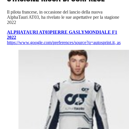
Il pilota francese, in occasione del lancio della nuova
AlphaTauri AT03, ha rivelato le sue aspettative per la stagione
2022
ALPHATAURI AT03
PIERRE GASLY
MONDIALE F1
2022
https://www.google.com/preferences/source?q=autosprint.it
,
as