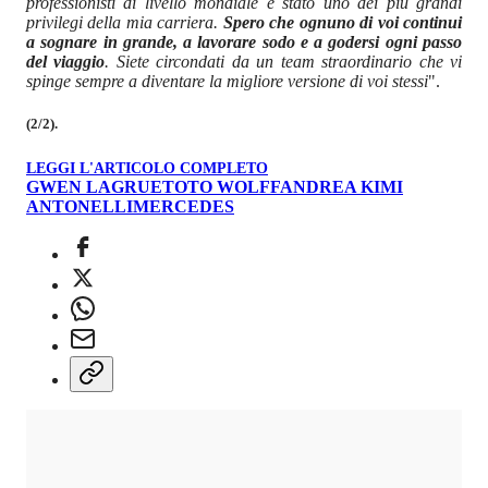
professionisti di livello mondiale è stato uno dei più grandi
privilegi della mia carriera.
Spero che ognuno di voi continui
a sognare in grande, a lavorare sodo e a godersi ogni passo
del viaggio
. Siete circondati da un team straordinario che vi
spinge sempre a diventare la migliore versione di voi stessi
".
(2/2).
LEGGI L'ARTICOLO COMPLETO
GWEN LAGRUE
TOTO WOLFF
ANDREA KIMI
ANTONELLI
MERCEDES