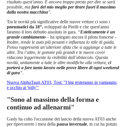
risultato quest’anno. È ancora troppo presto per dire se sarà
possibile, ma
farò del mio meglio per tirare fuori il massimo
dalla nostra macchina
”.
Tra le novità più significative delle nuove vetture ci sono i
pneumatici da 18”,
sviluppati da Pirelli e che quest'anno
faranno il loro debutto assoluto in gara.
“
Esteticamente è un
grande cambiamento
– ha spiegato ancora il pilota francese -
Inoltre, rende le auto più pesanti e influenza lo stile di guida.
Penso rappresenti un’ulteriore sfida che si aggiunge a tutte le
altre. Tra l’altro, le gomme più grandi e le nuove cover
riducono leggermente la visibilità dall’abitacolo. Questa
novità, unitamente a tutte le altre modifiche alla vettura,
ci
porterà a fare tanto lavoro nelle prove libere di ogni weekend
di gara
”.
Nuova AlphaTauri AT03, Tost: "I big resteranno in vantaggio,
e occhio ai 'jolly'"
"Sono al massimo della forma e
continuo ad allenarmi"
Gasly ha colto l'occasione del lancio della nuova AT03 anche
per ripercorrere i mesi della
pausa invernale
, in cui ha potuto