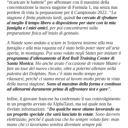
“ricaricare le batterie” per affrontare con il massimo della
concentrazione la nuova stagione di Formula 1, ma senza mai
perdere di vista la preparazione per il Campionato 2022.
“La
stagione è finita piuttosto tardi, quindi
ho cercato di sfruttare
al meglio il tempo libero a disposizione per stare con la mia
famiglia e i miei amici
, per poi concentrarmi sulla
preparazione fisica all’inizio di gennaio.
A Natale sono andato a sciare in Svizzera insieme alla mia
famiglia e alla mia ragazza ed è stato bello poter stare all’aria
aperta, in montagna. Poi sono volato negli States per iniziare il
programma d’allenamento al Red Bull Training Center di
Santa Monica
. Ho anche avuto l’occasione di visitare Miami e
fare un tour del nuovo circuito, oltre a potermi allenare nella
palestra dei Dolphins. Non c’è stato molto tempo per
rilassarsi, perché ci siamo messi al lavoro molto presto in vista
della nuova stagione.
Sono al massimo della forma e continuo
ad allenarmi duramente prima di affrontare test e gare
”.
Infine, il giovane francese ha confermato il suo coinvolgimento
in un progetto avviato da AlphaTauri, ma sul quale non ha
rivelato informazioni:
“
Da qualche mese stiamo lavorando su
un progetto speciale che sarà lanciato in estate
. Sono davvero
elettrizzato, perché è qualcosa che ho sempre voluto fare: man
mano che ci lavoriamo sembra diventare sempre più