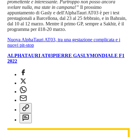
promettente e interessante. Purtroppo non posso ancora
svelare nulla, ma state in campana!”
Il prossimo
appuntamento di Gasly e dell'AlphaTauri AT03 è per i test
prestagionali a Barcellona, dal 23 al 25 febbraio, e in Bahrain,
dal 10 al 12 marzo. Mentre il primo GP, sempre a Sakhir, è il
programma per il18-20 marzo.
Nuova AlphaTauri AT03, tra una gestazione complicata e i
nuovi pit-stop
ALPHATAURI AT03
PIERRE GASLY
MONDIALE F1
2022