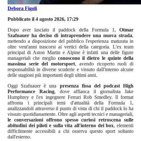
Debora Figoli
Pubblicato il 4 agosto 2026, 17:29
Dopo aver lasciato il paddock della Formula 1,
Otmar
Szafnauer ha deciso di intraprendere una nuova strada
,
mettendo a disposizione del pubblico l'esperienza maturata in
oltre vent'anni trascorsi ai vertici della categoria. L'ex team
principal di Aston Martin e Alpine è infatti una delle figure
manageriali che meglio
conoscono il dietro le quinte della
massima serie del motorsport
, avendo ricoperto ruoli di
responsabilità in diverse scuderie e vissuto dall'interno alcune
delle stagioni più importanti degli ultimi anni.
Oggi Szafnauer è una
presenza fissa del podcast High
Performance Racing
, dove affianca il giornalista Jake
Humphrey e l'ex ingegnere Ferrari Rob Smedley. Il format
affronta i principali temi d'attualità della Formula 1,
analizzandoli attraverso il punto di vista di chi il paddock lo ha
vissuto quotidianamente. Oltre agli aspetti tecnici e manageriali,
le conversazioni offrono spesso curiosi retroscena sulle
abitudini dei piloti e sulla vita all'interno dei box
, elementi
difficilmente accessibili a chi osserva questo sport soltanto
dall'esterno.