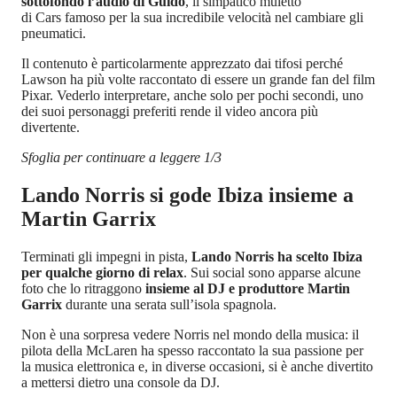
sottofondo l’audio di Guido
, il simpatico muletto
di Cars famoso per la sua incredibile velocità nel cambiare gli
pneumatici.
Il contenuto è particolarmente apprezzato dai tifosi perché
Lawson ha più volte raccontato di essere un grande fan del film
Pixar. Vederlo interpretare, anche solo per pochi secondi, uno
dei suoi personaggi preferiti rende il video ancora più
divertente.
Sfoglia per continuare a leggere 1/3
Lando Norris si gode Ibiza insieme a
Martin Garrix
Terminati gli impegni in pista,
Lando Norris ha scelto Ibiza
per qualche giorno di relax
. Sui social sono apparse alcune
foto che lo ritraggono
insieme al DJ e produttore Martin
Garrix
durante una serata sull’isola spagnola.
Non è una sorpresa vedere Norris nel mondo della musica: il
pilota della McLaren ha spesso raccontato la sua passione per
la musica elettronica e, in diverse occasioni, si è anche divertito
a mettersi dietro una console da DJ.