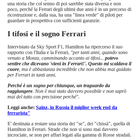
una storia che col senno di poi sarebbe stata diversa e non
poco, perché la Ferrari degli ultimi due anni è in un percorso di
ricostruzione e, dalla sua, ha una "linea verde" di piloti per
guardare in prospettiva con sufficienti garanzie.
I tifosi e il sogno Ferrari
Intervistato da Sky Sport F1, Hamilton ha ripercorso il suo
rapporto con l'Italia e la Ferrari,
"per tanti anni, quando sono
venuto a Monza, camminando accanto ai tifosi...
potevo
sentire che dicevano 'vieni in Ferrari!'. Questo mi scaldava il
cuore
, ma è abbastanza incredibile che non abbia mai guidato
per Ferrari in tanti anni.
Perché è un sogno per chiunque, un traguardo da
raggiungere
. Non è mai stato davvero possibile e non saprò
mai del tutto con precisione perché".
Leggi anche:
Sainz, in Russia il miglior week end da
ferrarista"
E' destinata a restare una storia dei "se", dei "chissà", quella di
Hamilton in Ferrari. Strade che non si sono mai davvero
incrociate, se non per affari legati alla gamma di Rosse stradali.