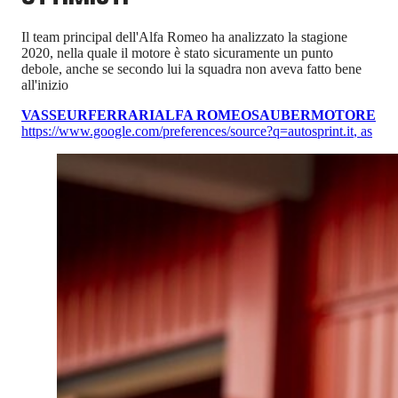
Il team principal dell'Alfa Romeo ha analizzato la stagione
2020, nella quale il motore è stato sicuramente un punto
debole, anche se secondo lui la squadra non aveva fatto bene
all'inizio
VASSEUR
FERRARI
ALFA ROMEO
SAUBER
MOTORE
https://www.google.com/preferences/source?q=autosprint.it
,
as