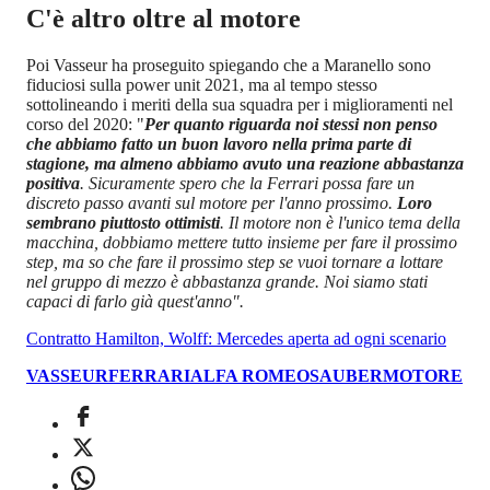
C'è altro oltre al motore
Poi Vasseur ha proseguito spiegando che a Maranello sono
fiduciosi sulla power unit 2021, ma al tempo stesso
sottolineando i meriti della sua squadra per i miglioramenti nel
corso del 2020: "
Per quanto riguarda noi stessi non penso
che abbiamo fatto un buon lavoro nella prima parte di
stagione, ma almeno abbiamo avuto una reazione abbastanza
positiva
. Sicuramente spero che la Ferrari possa fare un
discreto passo avanti sul motore per l'anno prossimo.
Loro
sembrano piuttosto ottimisti
. Il motore non è l'unico tema della
macchina, dobbiamo mettere tutto insieme per fare il prossimo
step, ma so che fare il prossimo step se vuoi tornare a lottare
nel gruppo di mezzo è abbastanza grande. Noi siamo stati
capaci di farlo già quest'anno".
Contratto Hamilton, Wolff: Mercedes aperta ad ogni scenario
VASSEUR
FERRARI
ALFA ROMEO
SAUBER
MOTORE