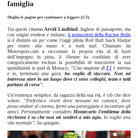
famiglia
Sfoglia le pagine per continuare a leggere (1/2).
Tra questi citiamo
Arvid Lindblad
. Inglese di passaporto, ma
con origini svedese e indiane,
il portacolori della Racing Bulls
si è distinto un po’ come l’oggi pilota Red Bull Isack Hadjar
per essere alla mano e a tratti naif. Chiamato da
Motorsport.com a raccontare la propria vita al di fuori
dell’impegno in pista, il 18enne ha confidato di aver
categoricamente escluso la possibilità di trascorrere la sua
quotidianità in quel di Monaco:
“Una stagione di
F1
è intensa
e io, terminata una gara,
ho voglia di staccare. Non mi
interessa stare in un luogo dove ci sono colleghi, team e tutti
parlano di corse
”.
Un’esistenza semplice, da ragazzo della sua età, è ciò che dice
volere.
“Preferisco vivere dove nessuno mi conosce, dove
posso andare al cinema, farmi una passeggiata o incontrare gli
amici. Personalmente considero
Montecarlo l’emblema della
ricchezza e so che non mi sentirei a mio agio.
Io voglio una
vita normale”
, ha spiegato.