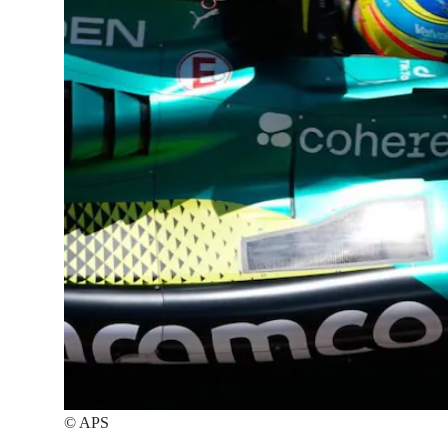
©
APS