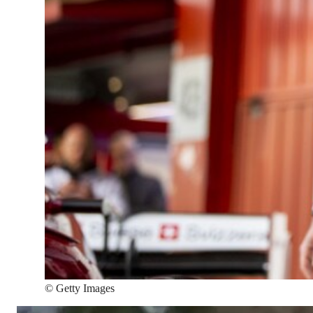
©
Getty Images