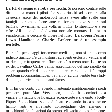
La F1, da sempre, è roba per ricchi.
Si possono contare sulle
dita di una mano i piloti che sono riusciti ad accedere alla
categoria apice del motorsport senza avere alle spalle una
famiglia perlomeno benestante e, siccome piove sempre sul
bagnato, ovviamente, una volta in griglia, lo stipendio è a sei
cifre. Alla luce di ciò diventa normale montarsi la testa o
semplicemente cercare di vivere nel lusso.
La coppia Ferrari
Lewis Hamilton e Charles Leclerc ne è un esempio
perfetto.
Entrambi personaggi fortemente mediatici, non si tirano certo
indietro quando c’è da mostrarsi ad eventi esclusivi, vendersi al
marketing, e frequentare influencer più o meno note. Lo stesso
ex del Cavallino Carlos Sainz, approfittando del suo aspetto da
attore quando c’è da apparire su un red carpet non si fa troppi
problemi accompagnandosi, tra l’altro, ad una gentile terra lady
dal lungo curriculum di amanti famosi.
E in fin dei conti, pur avendo mantenuto maggiormente i piedi
per terra pure Max Verstappen, quando ha cominciato a
vincere, ha salutato le fidanzate sconosciute e si è unito a Kelly
Piquet. Solo chiama soldo, è chiaro e quando in cassa se ne
hanno tanti è altrettanto consuetudine che arrivino i
macchinoni, le abitazioni da sogno, gli yacht e, possibilmente,