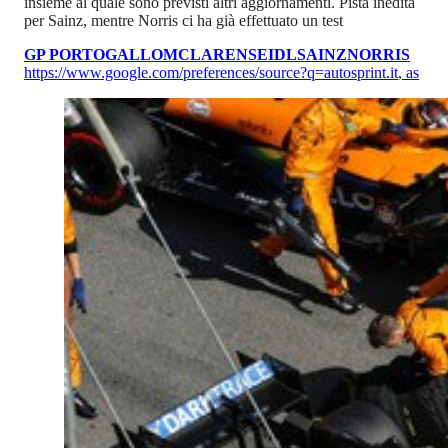
insieme al quale sono previsti altri aggiornamenti. Pista inedita
per Sainz, mentre Norris ci ha già effettuato un test
GP PORTOGALLO
MCLAREN
SEIDL
SAINZ
NORRIS
https://www.google.com/preferences/source?q=autosprint.it
,
as