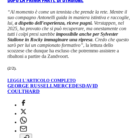
DOPO LA PRIMA PARTE DI STAGIONE
“Al momento è come un tennista che prende la rete. Mentre il
suo compagno Antonelli guida in maniera istintiva e raccoglie,
lui,
a dispetto dell’esperienza, riceve pugni.
Verstappen, nel
2025, ha provato che si può recuperare, ma onestamente con
tutti i colpi presi sarebbe
impossibile anche per Sylvester
Stallone in Rocky immaginare una ripresa
. Credo che questo
sarò per lui un campionato formativo”
, la lettura dello
scozzese che dunque ha escluso che potremmo assistere a
ribaltoni a partire da Zandvoort.
(2/2).
LEGGI L'ARTICOLO COMPLETO
GEORGE RUSSELL
MERCEDES
DAVID
COULTHARD