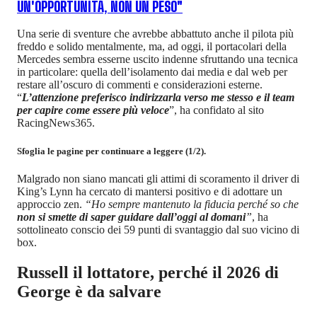
UN'OPPORTUNITÀ, NON UN PESO"
Una serie di sventure che avrebbe abbattuto anche il pilota più
freddo e solido mentalmente, ma, ad oggi, il portacolari della
Mercedes sembra esserne uscito indenne sfruttando una tecnica
in particolare: quella dell’isolamento dai media e dal web per
restare all’oscuro di commenti e considerazioni esterne.
“
L’attenzione preferisco indirizzarla verso me stesso e il team
per capire come essere più veloce
”, ha confidato al sito
RacingNews365.
Sfoglia le pagine per continuare a leggere (1/2).
Malgrado non siano mancati gli attimi di scoramento il driver di
King’s Lynn ha cercato di mantersi positivo e di adottare un
approccio zen.
“Ho sempre mantenuto la fiducia perché so che
non si smette di saper guidare dall’oggi al domani
”
, ha
sottolineato conscio dei 59 punti di svantaggio dal suo vicino di
box.
Russell il lottatore, perché il 2026 di
George è da salvare