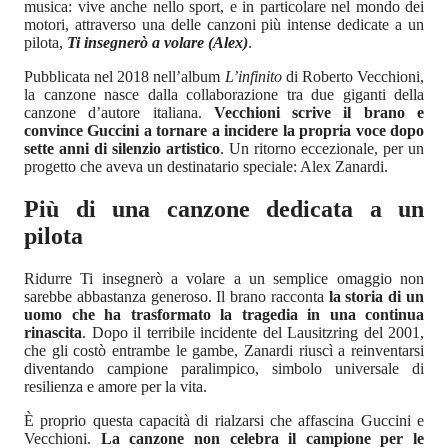
musica: vive anche nello sport, e in particolare nel mondo dei
motori, attraverso una delle canzoni più intense dedicate a un
pilota,
Ti insegnerò a volare (Alex)
.
Pubblicata nel 2018 nell’album
L’infinito
di Roberto Vecchioni,
la canzone nasce dalla collaborazione tra due giganti della
canzone d’autore italiana.
Vecchioni scrive il brano e
convince Guccini a tornare a incidere la propria voce dopo
sette anni di silenzio artistico
. Un ritorno eccezionale, per un
progetto che aveva un destinatario speciale: Alex Zanardi.
Più di una canzone dedicata a un
pilota
Ridurre Ti insegnerò a volare a un semplice omaggio non
sarebbe abbastanza generoso. Il brano racconta
la storia di un
uomo che ha trasformato la tragedia in una continua
rinascita
. Dopo il terribile incidente del Lausitzring del 2001,
che gli costò entrambe le gambe, Zanardi riuscì a reinventarsi
diventando campione paralimpico, simbolo universale di
resilienza e amore per la vita.
È proprio questa capacità di rialzarsi che affascina Guccini e
Vecchioni.
La canzone non celebra il campione per le