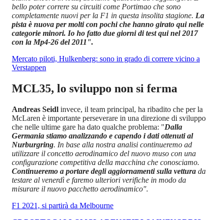
bello poter correre su circuiti come Portimao che sono
completamente nuovi per la F1 in questa insolita stagione.
La
pista è nuova per molti con pochi che hanno girato qui nelle
categorie minori. Io ho fatto due giorni di test qui nel 2017
con la Mp4-26 del 2011".
Mercato piloti, Hulkenberg: sono in grado di correre vicino a
Verstappen
MCL35, lo sviluppo non si ferma
Andreas Seidl
invece, il team principal, ha ribadito che per la
McLaren è importante perseverare in una direzione di sviluppo
che nelle ultime gare ha dato qualche problema: "
Dalla
Germania stiamo analizzando e capendo i dati ottenuti al
Nurburgring
. In base alla nostra analisi continueremo ad
utilizzare il concetto aerodinamico del nuovo muso con una
configurazione competitiva della macchina che conosciamo.
Continueremo a portare degli aggiornamenti sulla vettura
da
testare al venerdì e faremo ulteriori verifiche in modo da
misurare il nuovo pacchetto aerodinamico".
F1 2021, si partirà da Melbourne