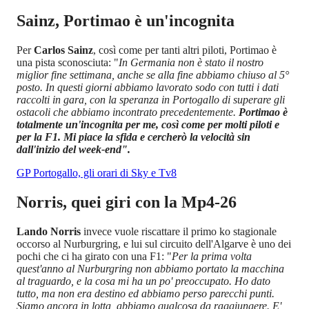
Sainz, Portimao è un'incognita
Per
Carlos Sainz
, così come per tanti altri piloti, Portimao è
una pista sconosciuta: "
In Germania non è stato il nostro
miglior fine settimana, anche se alla fine abbiamo chiuso al 5°
posto. In questi giorni abbiamo lavorato sodo con tutti i dati
raccolti in gara, con la speranza in Portogallo di superare gli
ostacoli che abbiamo incontrato precedentemente.
Portimao è
totalmente un'incognita per me, così come per molti piloti e
per la F1. Mi piace la sfida e cercherò la velocità sin
dall'inizio del week-end".
GP Portogallo, gli orari di Sky e Tv8
Norris, quei giri con la Mp4-26
Lando Norris
invece vuole riscattare il primo ko stagionale
occorso al Nurburgring, e lui sul circuito dell'Algarve è uno dei
pochi che ci ha girato con una F1: "
Per la prima volta
quest'anno al Nurburgring non abbiamo portato la macchina
al traguardo, e la cosa mi ha un po' preoccupato. Ho dato
tutto, ma non era destino ed abbiamo perso parecchi punti.
Siamo ancora in lotta, abbiamo qualcosa da raggiungere. E'