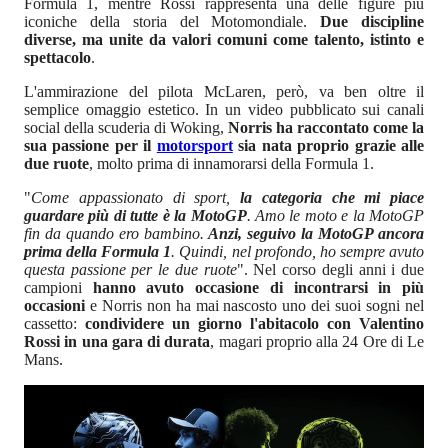
Formula 1, mentre Rossi rappresenta una delle figure più
iconiche della storia del Motomondiale.
Due discipline
diverse, ma unite da valori comuni come talento, istinto e
spettacolo
.
L'ammirazione del pilota McLaren, però, va ben oltre il
semplice omaggio estetico. In un video pubblicato sui canali
social della scuderia di Woking,
Norris ha raccontato come la
sua passione per il
motorsport
sia nata proprio grazie alle
due ruote
, molto prima di innamorarsi della Formula 1.
"
Come appassionato di sport,
la categoria che mi piace
guardare più di tutte è la MotoGP
. Amo le moto e la MotoGP
fin da quando ero bambino.
Anzi, seguivo la MotoGP ancora
prima della Formula 1
. Quindi, nel profondo, ho sempre avuto
questa passione per le due ruote
". Nel corso degli anni i due
campioni
hanno avuto occasione di incontrarsi in più
occasioni
e Norris non ha mai nascosto uno dei suoi sogni nel
cassetto:
condividere un giorno l'abitacolo con Valentino
Rossi in una gara di durata
, magari proprio alla 24 Ore di Le
Mans.