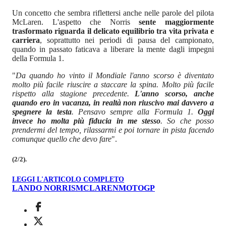
Un concetto che sembra riflettersi anche nelle parole del pilota
McLaren. L'aspetto che Norris
sente maggiormente
trasformato riguarda il delicato equilibrio tra vita privata e
carriera
, soprattutto nei periodi di pausa del campionato,
quando in passato faticava a liberare la mente dagli impegni
della Formula 1.
"
Da quando ho vinto il Mondiale l'anno scorso è diventato
molto più facile riuscire a staccare la spina. Molto più facile
rispetto alla stagione precedente.
L'anno scorso, anche
quando ero in vacanza, in realtà non riuscivo mai davvero a
spegnere la testa
. Pensavo sempre alla Formula 1.
Oggi
invece ho molta più fiducia in me stesso
. So che posso
prendermi del tempo, rilassarmi e poi tornare in pista facendo
comunque quello che devo fare
".
(2/2).
LEGGI L'ARTICOLO COMPLETO
LANDO NORRIS
MCLAREN
MOTOGP