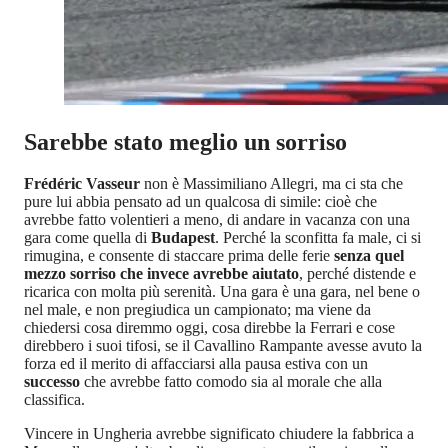
Sarebbe stato meglio un sorriso
Frédéric Vasseur
non è Massimiliano Allegri, ma ci sta che
pure lui abbia pensato ad un qualcosa di simile: cioè che
avrebbe fatto volentieri a meno, di andare in vacanza con una
gara come quella di
Budapest
. Perché la sconfitta fa male, ci si
rimugina, e consente di staccare prima delle ferie
senza quel
mezzo sorriso che invece avrebbe aiutato
, perché distende e
ricarica con molta più serenità. Una gara è una gara, nel bene o
nel male, e non pregiudica un campionato; ma viene da
chiedersi cosa diremmo oggi, cosa direbbe la Ferrari e cose
direbbero i suoi tifosi, se il Cavallino Rampante avesse avuto la
forza ed il merito di affacciarsi alla pausa estiva con un
successo
che avrebbe fatto comodo sia al morale che alla
classifica.
Vincere in Ungheria avrebbe significato chiudere la fabbrica a