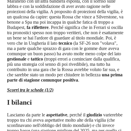
Maranello con un'altra bandiera esposta, con il sorriso sulle
labbra e con la soddisfazione di aver avuto ragione nelle
proiezioni della vigilia. A proposito di proiezioni della vigilia, è
un qualcosa da capire: questa Rossa che vince a Silverstone, va
benone a Spa ma poi incappa in qualche fatica di troppo a
Budapest,
fa riflettere
. Perché significa che in Ferrari si oscilla
tra pronostici spesso non troppo veritieri, che non è esattamente
un bene se hai l'ardore di guardare al titolo mondiale. Poi, è
vero che in Ungheria il lato
tecnico
(la SF-26 non "volava",
ma a parte qualche sprazzo di gara con le gomme dure aveva
comunque un buon passo) ha avuto molte meno colpe del lato
gestionale
e
tattico
(troppi errori a cominciare dalla qualifica,
più una strategia col senno di poi rivedibile), ma tutto ha
contribuito in una gara che la Rossa avrebbe voluto far sua, e
che sarebbe stato un modo per chiudere in bellezza
una prima
parte di stagione comunque positiva
.
Scorri tra le schede (1/2)
I bilanci
Lasciamo da parte le
aspettative
, perché il
giudizio
varierebbe
troppo tra chi aveva aspettative molto alte della vigilia (che
sconfinavano nell'obbligo del titolo mondiale) e chi invece
troppo basse (una stagione migliore del 2025, ma per quello ci