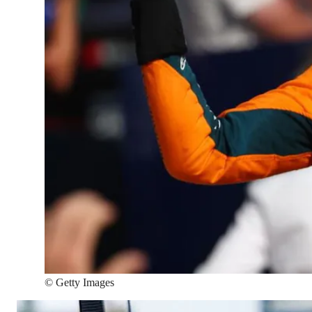
©
Getty Images