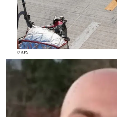
©
APS