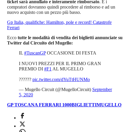
ticket sarà annullato e interamente rimborsato
. E i
compratori dovranno quindi procedere al rimborso e ad un
nuovo acquisto con un pezzo più basso.
Gp Italia, qualifiche: Hamilton, pole e record! Catastrofe
Ferrari
Ecco
tutte le modalità di vendita dei biglietti annunciate su
Twitter dal Circuito del Mugello:
IL
#TuscanGP
OCCASIONE DI FESTA
I NUOVI PREZZI PER IL PRIMO GRAN
PREMIO DI
#F1
AL MUGELLO
??????
pic.twitter.com/dYuTtHUNMo
— Mugello Circuit (@MugelloCircuit)
September
5, 2020
GP TOSCANA FERRARI 1000
BIGLIETTI
MUGELLO