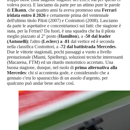
voleva poco). E lasciamo da parte per un attimo pure le parole
di
Elkann
, che quattro anni fa aveva promesso una
Ferrari
iridata entro il 2026
e certamente prima del ventennale
dell'ultimo titolo Piloti (2007) e Costruttori (2008). Lasciamo
da parte le aspettative e concentriamoci sui fatti: che stagione è
stata, per la Ferrari? Da fuori, è una squadra che ha il pilota
meglio piazzato al 2° posto (
Hamilton
), a
-50 dal leader
(Antonelli)
; l'altro
(Leclerc) a -81
dal vertice ed è seconda
nella classifica Costruttori, a
-72 dal battistrada Mercedes
.
Due le vittorie stagionali, pochi passaggi a vuoto a livello
prestazionale (Miami, Spielberg), soluzioni tecniche interessanti
(Macarena, FTM) ed un ritardo motoristico accertato. Una
buona stagione, dunque, nel ruolo di
prima alternativa alla
Mercedes
: chi si accontenta gode, e considerando che a
gennaio c'era lo spauracchio di un assolo d'argento, per
qualcuno può andar bene anche così.