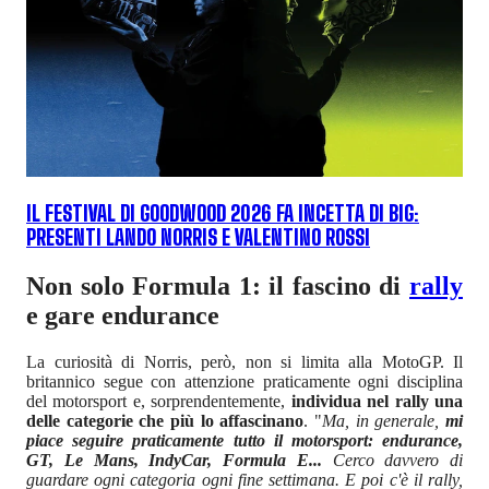
IL FESTIVAL DI GOODWOOD 2026 FA INCETTA DI BIG:
PRESENTI LANDO NORRIS E VALENTINO ROSSI
Non solo Formula 1: il fascino di
rally
e gare endurance
La curiosità di Norris, però, non si limita alla MotoGP. Il
britannico segue con attenzione praticamente ogni disciplina
del motorsport e, sorprendentemente,
individua nel rally una
delle categorie che più lo affascinano
. "
Ma, in generale,
mi
piace seguire praticamente tutto il motorsport: endurance,
GT, Le Mans, IndyCar, Formula E...
Cerco davvero di
guardare ogni categoria ogni fine settimana. E poi c'è il rally,