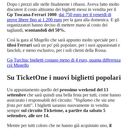
Dopo i prezzi alle stelle finalmente i ribassi. Aveva fatto molto
discutere il costo altissimo dei biglietti messi in vendita per il
Gp Toscana-Ferrari 1000
:
dai 750 euro per il venerdì di
prove libere fino ai 1.200 euro
per la gara alla domenica. E gli
organizzatori hanno deciso di mettere mano al costo dei
tagliandi,
scontandoli del 50%.
Così la gara al Mugello che sarà appunto molto speciale per i
tifosi Ferrari
sarà un po' più popolare, per i suoi appasionati e
fanclub, e meno esclusivo, per i soli clienti della Rossa.
Gp Turchia: biglietti costano meno di 4 euro, quanta differenza
col Mugello
Su TicketOne i nuovi biglietti popolari
Un appuntamento quello del
prossimo weekend del 13
settembre
che sarà quindi una bella festa per tutti, come hanno
assicurato i responsabili del circuito:
"Vogliamo che sia una
festa per tutti".
I biglietti saranno nuovamente in vendita
sempre
sul circuito Ticketone, a partire da sabato 5
settembre, alle ore 14.
Mentre per tutti coloro che ne hanno già acquistato uno,
il