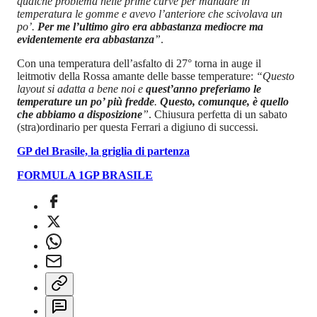
qualche problema nelle prime curve per mandare in
temperatura le gomme e avevo l’anteriore che scivolava un
po’.
Per me l’ultimo giro era abbastanza mediocre ma
evidentemente era abbastanza
”
.
Con una temperatura dell’asfalto di 27° torna in auge il
leitmotiv della Rossa amante delle basse temperature:
“Questo
layout si adatta a bene noi e
quest’anno preferiamo le
temperature un po’ più fredde
.
Questo, comunque, è quello
che abbiamo a disposizione
”
. Chiusura perfetta di un sabato
(stra)ordinario per questa Ferrari a digiuno di successi.
GP del Brasile, la griglia di partenza
FORMULA 1
GP BRASILE