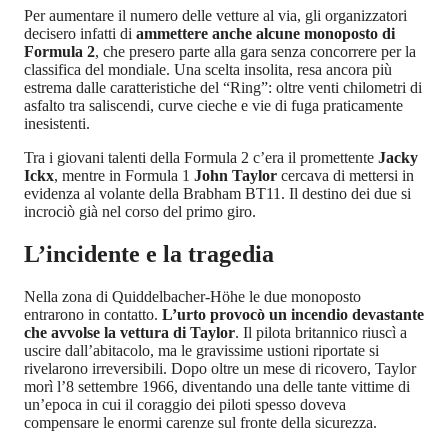
Per aumentare il numero delle vetture al via, gli organizzatori
decisero infatti di
ammettere anche alcune monoposto di
Formula 2
, che presero parte alla gara senza concorrere per la
classifica del mondiale. Una scelta insolita, resa ancora più
estrema dalle caratteristiche del “Ring”: oltre venti chilometri di
asfalto tra saliscendi, curve cieche e vie di fuga praticamente
inesistenti.
Tra i giovani talenti della Formula 2 c’era il promettente
Jacky
Ickx
, mentre in Formula 1
John Taylor
cercava di mettersi in
evidenza al volante della Brabham BT11. Il destino dei due si
incrociò già nel corso del primo giro.
L’incidente e la tragedia
Nella zona di Quiddelbacher-Höhe le due monoposto
entrarono in contatto.
L’urto provocò un incendio devastante
che avvolse la vettura di Taylor
. Il pilota britannico riuscì a
uscire dall’abitacolo, ma le gravissime ustioni riportate si
rivelarono irreversibili. Dopo oltre un mese di ricovero, Taylor
morì l’8 settembre 1966, diventando una delle tante vittime di
un’epoca in cui il coraggio dei piloti spesso doveva
compensare le enormi carenze sul fronte della sicurezza.