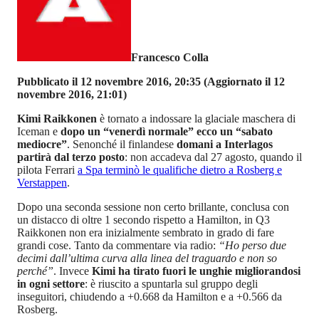
Francesco Colla
Pubblicato il 12 novembre 2016, 20:35
(Aggiornato il 12
novembre 2016, 21:01)
Kimi Raikkonen
è tornato a indossare la glaciale maschera di
Iceman e
dopo un “venerdì normale” ecco un “sabato
mediocre”
. Senonché il finlandese
domani a Interlagos
partirà dal terzo posto
: non accadeva dal 27 agosto, quando il
pilota Ferrari
a Spa terminò le qualifiche dietro a Rosberg e
Verstappen
.
Dopo una seconda sessione non certo brillante, conclusa con
un distacco di oltre 1 secondo rispetto a Hamilton, in Q3
Raikkonen non era inizialmente sembrato in grado di fare
grandi cose. Tanto da commentare via radio:
“Ho perso due
decimi dall’ultima curva alla linea del traguardo e non so
perché”
. Invece
Kimi ha tirato fuori le unghie migliorandosi
in ogni settore
: è riuscito a spuntarla sul gruppo degli
inseguitori, chiudendo a +0.668 da Hamilton e a +0.566 da
Rosberg.