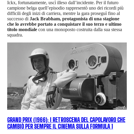
Ickx, fortunatamente, uscì illeso dall’incidente. Per il futuro
campione belga quell’episodio rappresentò uno dei ricordi più
difficili degli inizi di carriera, mentre la gara proseguì fino al
successo di
Jack Brabham, protagonista di una stagione
che lo avrebbe portato a conquistare il suo terzo e ultimo
titolo mondiale
con una monoposto costruita dalla sua stessa
squadra.
GRAND PRIX (1966): I RETROSCENA DEL CAPOLAVORO CHE
CAMBIÒ PER SEMPRE IL CINEMA SULLA FORMULA 1