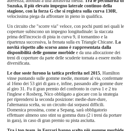
aderenza, abbinati a una abrasività media.
Tra le peculiarità di
Suzuka, il più elevato impegno laterale continuo della
stagione, con la forza G che si registra sulla curva 130R
,
velocissima piega da affrontare in pieno in qualifica.
Un circuito che "scorre via" veloce, con pochi punti nei quali le
coperture subiscono un impegno longitudinale: la staccata
prima dell'incrocio di pista in curva 9, il tornantino e la
ripartenza successiva, la frenata sulla ex Triangle Chicane.
La
novità rispetto allo scorso anno è rappresentata dalla
disponibilità delle gomme morbide
e da una allocazione dei
treni di coperture da parte delle scuderie tornata a essere molto
diversificata.
Le due soste furono la tattica preferita nel 2015
, Hamilton
vinse puntando sulle gomme medie, montate al via, confermate
al 16mo dei 53 giri di gara e, infine, passando alle gomme dure
al giro 31. Fu il gran premio del confronto in curva 1 e 2 tra
l'inglese e Rosberg, Nico obbligato a giocare con la strategia
per riprendersi la seconda posizione: medie-dure-dure,
l'alternanza scelta, su un circuito dai sorpassi difficili.
Domenica prossima, come a Sepang, sarà obbligatorio
effettuare almeno uno stint su gomma dura (2 i treni da portare
in gara), in caso di gran premio su pista asciutta.
Tra i top team, in Ferrari hanno scelto più gomme morbide