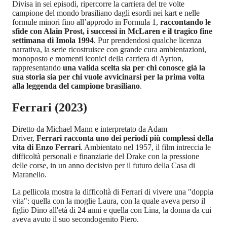
Divisa in sei episodi, ripercorre la carriera del tre volte
campione del mondo brasiliano dagli esordi nei kart e nelle
formule minori fino all’approdo in Formula 1,
raccontando le
sfide con Alain Prost, i successi in McLaren e il tragico fine
settimana di Imola 1994
. Pur prendendosi qualche licenza
narrativa, la serie ricostruisce con grande cura ambientazioni,
monoposto e momenti iconici della carriera di Ayrton,
rappresentando
una valida scelta sia per chi conosce già la
sua storia sia per chi vuole avvicinarsi per la prima volta
alla leggenda del campione brasiliano
.
Ferrari (2023)
Diretto da Michael Mann e interpretato da Adam
Driver,
Ferrari racconta uno dei periodi più complessi della
vita di Enzo Ferrari
. Ambientato nel 1957, il film intreccia le
difficoltà personali e finanziarie del Drake con la pressione
delle corse, in un anno decisivo per il futuro della Casa di
Maranello.
La pellicola mostra la difficoltà di Ferrari di vivere una "doppia
vita": quella con la moglie Laura, con la quale aveva perso il
figlio Dino all'età di 24 anni e quella con Lina, la donna da cui
aveva avuto il suo secondogenito Piero.