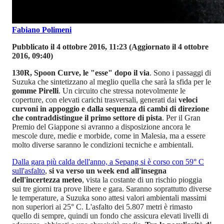
Fabiano Polimeni
Pubblicato il 4 ottobre 2016, 11:23
(Aggiornato il 4 ottobre
2016, 09:40)
130R, Spoon Curve, le "esse" dopo il via
. Sono i passaggi di
Suzuka che sintetizzano al meglio quella che sarà la sfida per le
gomme Pirelli
. Un circuito che stressa notevolmente le
coperture, con elevati carichi trasversali, generati dai
veloci
curvoni in appoggio e dalla sequenza di cambi di direzione
che contraddistingue il primo settore di pista
. Per il Gran
Premio del Giappone si avranno a disposizione ancora le
mescole dure, medie e morbide, come in Malesia, ma a essere
molto diverse saranno le condizioni tecniche e ambientali.
Dalla gara più calda dell'anno, a Sepang si è corso con 59° C
sull'asfalto
,
si va verso un week end all'insegna
dell'incertezza meteo
, vista la costante di un rischio pioggia
sui tre giorni tra prove libere e gara. Saranno soprattutto diverse
le temperature, a Suzuka sono attesi valori ambientali massimi
non superiori ai 25° C. L'asfalto dei 5.807 metri è rimasto
quello di sempre, quindi un fondo che assicura elevati livelli di