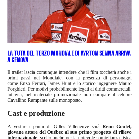
LA TUTA DEL TERZO MONDIALE DI AYRTON SENNA ARRIVA
A GENOVA
Il trailer lascia comunque intendere che il film toccherà anche i
primi passi nel Mondiale, con la presenza di personaggi
come Enzo Ferrari, James Hunt e lo storico ingegnere Mauro
Forghieri. Per motivi probabilmente legati ai diritti commerciali,
tuttavia, nel materiale promozionale non compare il celebre
Cavallino Rampante sulle monoposto.
Cast e produzione
A vestire i panni di Gilles Villeneuve sarà
Rémi Goulet,
giovane attore del Québec al suo primo progetto di rilievo
internazionale
, scelto anche per la notevole somiglianza fisica