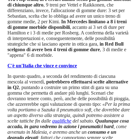
di chiunque altro
, 9 treni per Vettel e Raikkonen, che
differenziano, invece, l'allocazione di gomme dure: 3 set per
Sebastian, scelta che lo obbliga ad avere un unico treno di
gomme medie, 2 per Kimi.
In Mercedes limitano a 8 i treni
di gomme morbide disponibili
, accanto ai 3 set di dure per
Hamilton e i 3 di medie per Rosberg. A conferma della varietà
di interpretazioni e, conseguentemente, delle possibilità
strategiche che si lasciano aperte in ottica gara,
in Red Bull
scelgono di avere ben 4 treni di gomme dure
, 3 di medie e
"appena" 6 di morbide.
C'è un'Italia che vince e convince
In questo quadro, a seconda del rendimento di ciascuna
mescola al venerdì,
potrebbero effettuarsi scelte alternative
in Q2
, puntando a costruire un primo stint di gara su una
gomma che permetta di andare più lunghi. Scenari che
dovranno tenere conto, però, anche delle possibilità di pioggia,
che azzererebbe ogni valutazione di questo tipo:
«Per la prima
volta portiamo a Suzuka il pneumatico soft, che dovrebbe dare
un aspetto diverso alla strategia, quindi potremo assistere a
scelte tattiche fin dalle
qualifiche
del sabato.
Qualunque cosa
accada, in gara vedremo in azione i pneumatici hard
, come
avvenuto in Malesia, e avremo anche un
consumo e un
degrado elevati
: fattori che comportano sempre scelte