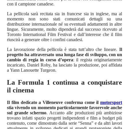
con il campione canadese.
La pellicola sarà recitata sia in francese sia in inglese, ma al
momento non sono stati comunicati dettagli su una
distribuzione internazionale né su eventuali adattamenti in altre
lingue. Sicuramente, molto dipenderà dal successo ricevuto al
Toronto International Film Festival e dall’interesse che il film
riuscirà a generare oltre i confini canadesi.
La lavorazione della pellicola è stata tutt’altro che lineare.
Il
progetto ha attraversato una lunga fase di sviluppo, con un
cambio di regia in corso d’opera
: il regista originariamente
incaricato, Daniel Roby, ha lasciato la produzione, poi affidata
a Yann Lanouette Turgeon.
La Formula 1 continua a conquistare
il cinema
Il film dedicato a Villeneuve conferma come il
motorsport
stia vivendo un momento particolarmente favorevole anche
sul grande schermo
. Accanto alle produzioni più ambiziose
trovano infatti spazio progetti indipendenti e film a budget più
contenuto, come dimostrato dalla serie “Senna” e da altri lavori
attualmente in sviluppo dedicati ai grandi protagoniste della