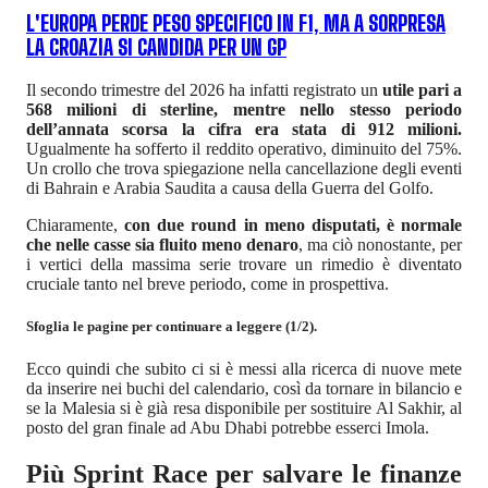
L'EUROPA PERDE PESO SPECIFICO IN F1, MA A SORPRESA
LA CROAZIA SI CANDIDA PER UN GP
Il secondo trimestre del 2026 ha infatti registrato un
utile pari a
568 milioni di sterline, mentre nello stesso periodo
dell’annata scorsa la cifra era stata di 912 milioni.
Ugualmente ha sofferto il reddito operativo, diminuito del 75%.
Un crollo che trova spiegazione nella cancellazione degli eventi
di Bahrain e Arabia Saudita a causa della Guerra del Golfo.
Chiaramente,
con due round in meno disputati, è normale
che nelle casse sia fluito meno denaro
, ma ciò nonostante, per
i vertici della massima serie trovare un rimedio è diventato
cruciale tanto nel breve periodo, come in prospettiva.
Sfoglia le pagine per continuare a leggere (1/2).
Ecco quindi che subito ci si è messi alla ricerca di nuove mete
da inserire nei buchi del calendario, così da tornare in bilancio e
se la Malesia si è già resa disponibile per sostituire Al Sakhir, al
posto del gran finale ad Abu Dhabi potrebbe esserci Imola.
Più Sprint Race per salvare le finanze