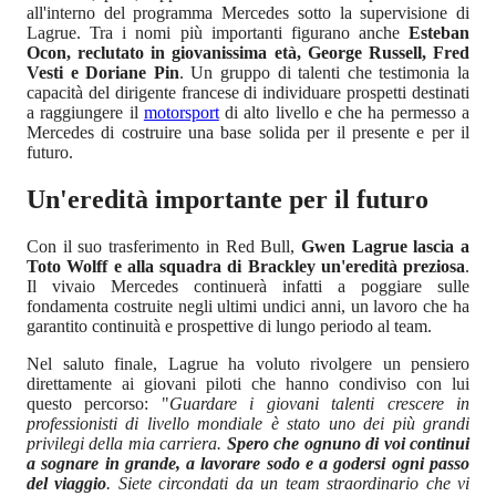
all'interno del programma Mercedes sotto la supervisione di
Lagrue. Tra i nomi più importanti figurano anche
Esteban
Ocon, reclutato in giovanissima età, George Russell, Fred
Vesti e Doriane Pin
. Un gruppo di talenti che testimonia la
capacità del dirigente francese di individuare prospetti destinati
a raggiungere il
motorsport
di alto livello e che ha permesso a
Mercedes di costruire una base solida per il presente e per il
futuro.
Un'eredità importante per il futuro
Con il suo trasferimento in Red Bull,
Gwen Lagrue lascia a
Toto Wolff e alla squadra di Brackley un'eredità preziosa
.
Il vivaio Mercedes continuerà infatti a poggiare sulle
fondamenta costruite negli ultimi undici anni, un lavoro che ha
garantito continuità e prospettive di lungo periodo al team.
Nel saluto finale, Lagrue ha voluto rivolgere un pensiero
direttamente ai giovani piloti che hanno condiviso con lui
questo percorso: "
Guardare i giovani talenti crescere in
professionisti di livello mondiale è stato uno dei più grandi
privilegi della mia carriera.
Spero che ognuno di voi continui
a sognare in grande, a lavorare sodo e a godersi ogni passo
del viaggio
. Siete circondati da un team straordinario che vi