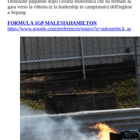
Delusione palpabile dopo l'avaria motoristica che ha fermato la
gara verso la vittoria (e la leadership in campionato) dell'inglese
a Sepang
FORMULA 1
GP MALESIA
HAMILTON
https://www.google.com/preferences/source?q=autosprint.it
,
as