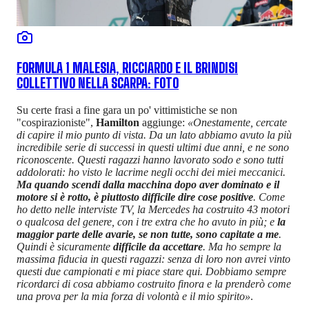
FORMULA 1 MALESIA, RICCIARDO E IL BRINDISI
COLLETTIVO NELLA SCARPA: FOTO
Su certe frasi a fine gara un po' vittimistiche se non
"cospirazioniste",
Hamilton
aggiunge:
«Onestamente, cercate
di capire il mio punto di vista. Da un lato abbiamo avuto la più
incredibile serie di successi in questi ultimi due anni, e ne sono
riconoscente. Questi ragazzi hanno lavorato sodo e sono tutti
addolorati: ho visto le lacrime negli occhi dei miei meccanici.
Ma quando scendi dalla macchina dopo aver dominato e il
motore si è rotto, è piuttosto difficile dire cose positive
. Come
ho detto nelle interviste TV, la Mercedes ha costruito 43 motori
o qualcosa del genere, con i tre extra che ho avuto in più; e
la
maggior parte delle avarie, se non tutte, sono capitate a me
.
Quindi è sicuramente
difficile da accettare
. Ma ho sempre la
massima fiducia in questi ragazzi: senza di loro non avrei vinto
questi due campionati e mi piace stare qui. Dobbiamo sempre
ricordarci di cosa abbiamo costruito finora e la prenderò come
una prova per la mia forza di volontà e il mio spirito»
.