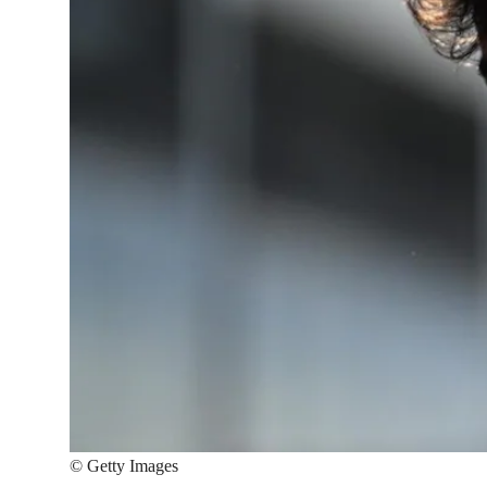
©
Getty Images