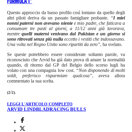
FORMULA 1"
Questo approccio da basso profilo così lontano da quello degli
altri piloti deriva da un passato famigliare probante.
“
I miei
nonni paterni non avevano niente
e mio padre, che faticava a
consumare tre pasti al giorni, a 11/12 anni già lavorava,
mentre
quelli materni venivano dal Pakistan e un giorno si
sono ritrovati senza più nulla
eccetto i vestiti che indossavano.
Una volta nel Regno Unito sono ripartiti da zero”
, ha svelato.
Se queste potrebbero essere considerate soltanto parole, va
riconosciuto che Arvid ha già dato prova di amare la normalità
quando, di ritorno dal GP del Belgio dello scorso lugli ha
volato con una compagnia low cost.
“Non disponendo di molti
soldi, preferisco risparmiare qualcosa”
, aveva allora
commentato la sua scelta.
(2/2).
LEGGI L'ARTICOLO COMPLETO
ARVID LINDBLAD
RACING BULLS