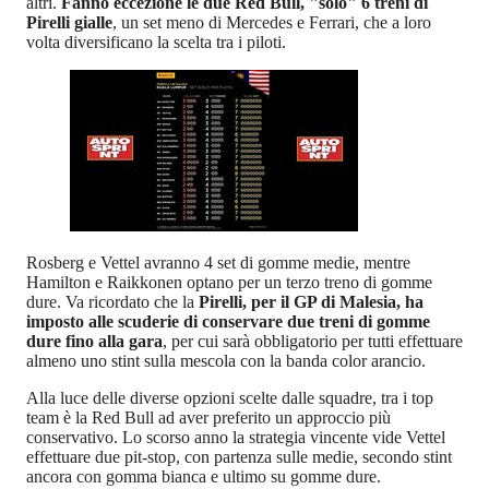
altri.
Fanno eccezione le due Red Bull, "solo" 6 treni di
Pirelli gialle
, un set meno di Mercedes e Ferrari, che a loro
volta diversificano la scelta tra i piloti.
Rosberg e Vettel avranno 4 set di gomme medie, mentre
Hamilton e Raikkonen optano per un terzo treno di gomme
dure. Va ricordato che la
Pirelli, per il GP di Malesia, ha
imposto alle scuderie di conservare due treni di gomme
dure fino alla gara
, per cui sarà obbligatorio per tutti effettuare
almeno uno stint sulla mescola con la banda color arancio.
Alla luce delle diverse opzioni scelte dalle squadre, tra i top
team è la Red Bull ad aver preferito un approccio più
conservativo. Lo scorso anno la strategia vincente vide Vettel
effettuare due pit-stop, con partenza sulle medie, secondo stint
ancora con gomma bianca e ultimo su gomme dure.