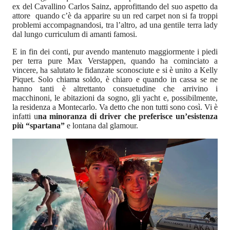
ex del Cavallino Carlos Sainz, approfittando del suo aspetto da
attore quando c’è da apparire su un red carpet non si fa troppi
problemi accompagnandosi, tra l’altro, ad una gentile terra lady
dal lungo curriculum di amanti famosi.
E in fin dei conti, pur avendo mantenuto maggiormente i piedi
per terra pure Max Verstappen, quando ha cominciato a
vincere, ha salutato le fidanzate sconosciute e si è unito a Kelly
Piquet. Solo chiama soldo, è chiaro e quando in cassa se ne
hanno tanti è altrettanto consuetudine che arrivino i
macchinoni, le abitazioni da sogno, gli yacht e, possibilmente,
la residenza a Montecarlo. Va detto che non tutti sono così. Vi è
infatti u
na minoranza di driver che preferisce un’esistenza
più “spartana”
e lontana dal glamour.