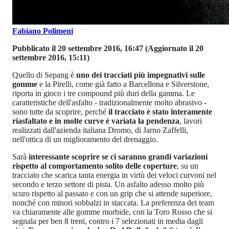
Fabiano Polimeni
Pubblicato il 20 settembre 2016, 16:47
(Aggiornato il 20
settembre 2016, 15:11)
Quello di Sepang è
uno dei tracciati più impegnativi sulle
gomme
e la Pirelli, come già fatto a Barcellona e Silverstone,
riporta in gioco i tre compound più duri della gamma. Le
caratteristiche dell'asfalto - tradizionalmente molto abrasivo -
sono tutte da scoprire, perché
il tracciato è stato interamente
riasfaltato e in molte curve è variata la pendenza
, lavori
realizzati dall'azienda italiana Dromo, di Jarno Zaffelli,
nell'ottica di un miglioramento del drenaggio.
Sarà
interessante scoprire se ci saranno grandi variazioni
rispetto al comportamento solito delle coperture
, su un
tracciato che scarica tanta energia in virtù dei veloci curvoni nel
secondo e terzo settore di pista. Un asfalto adesso molto più
scuro rispetto al passato e con un grip che si attende superiore,
nonché con minori sobbalzi in staccata. La preferenza dei team
va chiaramente alle gomme morbide, con la Toro Rosso che si
segnala per ben 8 treni, contro i 7 selezionati in media dagli