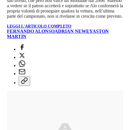
suo livello, che però non vince un Mondiale dal 2006. Staremo
a vedere se il patron accetterà e soprattutto se Alo confermerà la
propria volontà di proseguire qualora la vettura, nell’ultima
parte del campionato, non si rivelasse in crescita come previsto.
LEGGI L'ARTICOLO COMPLETO
FERNANDO ALONSO
ADRIAN NEWEY
ASTON
MARTIN