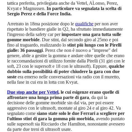
tattica preferita, privilegiata anche da Vettel, ALonso, Perez,
Kvyat e Magnussen.
In particolare va segnalata la scelta di
Sergio Perez e della Force India.
Arretrato in 18ma posizione dopo le
qualifiche
per non aver
rispettato le bandiere gialle in Q2, ha sfruttato immediatamente
l'ingresso della safety car per
impostare una gara tutta sulle
gomme morbide
. Due stint, dal secondo giro al 25mo e poi
fino al traguardo, realizzando lo
stint più lungo con le Pirelli
gialle: 36 passaggi
. Perez che non è nuovo a "imprese" del
genere, abile a gestire la gomma e andare oltre quelle che erano
le raccomandazioni di utilizzo fornite dalla Pirelli (31 giri con le
soft, 23 con le supersoft e 18 con le ultrasoft). Eppure,
qualche
dubbio sulla possibilità di poter chiudere la gara con due
soste
era emerso nelle conversazioni via radio con il muretto,
nella fase in cui era in lotta con Kvyat.
Due stop anche per Vettel
, le cui esigenze erano quelle di
affrontare una lunga prima parte di gara
, da qui la
decisione delle gomme morbide sin dal via, per poi essere
aggressivo con le ultrasoft, montate al giro 24 e al giro 42. Va
segnalato come
siano state solo le due Ferrari a scegliere per
l'ultimo stint di gara la gomma più morbida
, avendo puntato
sulle supersoft sia Ricciardo che Hamilton, nonostante avessero
da parte due treni di ultrasoft usate.