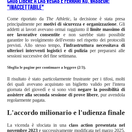
CAOS LIBERE A LAS VEGAS E FERRARI KO, VASSEUR:
"INACCETTABILE"
Come riportato da
The Athletic
, la decisione è stata presa
principalmente per
motivi di sicurezza e organizzazione
. Gli
addetti ai lavori avevano ormai raggiunto il
limite massimo di
ore lavorative consentite
e non sarebbe stato possibile
garantire lo svolgimento dell'evento nel rispetto dei protocolli
previsti. Allo stesso tempo,
l'infrastruttura necessitava di
ulteriori interventi logistici e di pulizia
per prepararsi alle
sessioni successive del fine settimana.
Sfoglia le pagine per continuare a leggere (2/3).
Il risultato è stato particolarmente frustrante per i tifosi, molti
dei quali avevano acquistato un biglietto valido per l'intera
giornata del giovedì e si sono visti
negare la possibilità di
assistere alla seconda sessione di prove libere
, pur avendola
regolarmente pagata.
L'accordo milionario e l'udienza finale
La vicenda è sfociata in una
class action presentata nel
novembre 2023
e successivamente modificata nel marzo 2025.