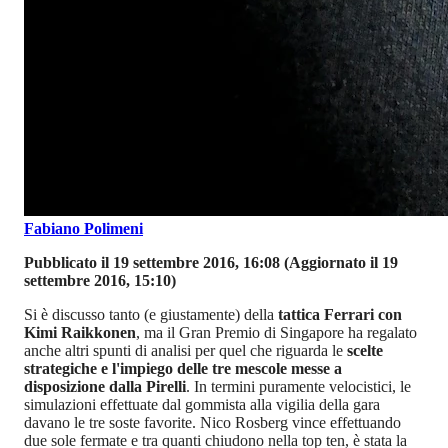
Fabiano Polimeni
Pubblicato il 19 settembre 2016, 16:08
(Aggiornato il 19
settembre 2016, 15:10)
Si è discusso tanto (e giustamente) della
tattica Ferrari con
Kimi Raikkonen
, ma il Gran Premio di Singapore ha regalato
anche altri spunti di analisi per quel che riguarda le
scelte
strategiche e l'impiego delle tre mescole messe a
disposizione dalla Pirelli
. In termini puramente velocistici, le
simulazioni effettuate dal gommista alla vigilia della gara
davano le tre soste favorite. Nico Rosberg vince effettuando
due sole fermate e tra quanti chiudono nella top ten, è stata la