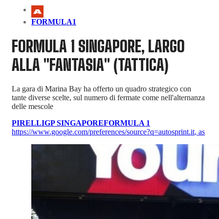
FORMULA1
FORMULA 1 SINGAPORE, LARGO
ALLA "FANTASIA" (TATTICA)
La gara di Marina Bay ha offerto un quadro strategico con
tante diverse scelte, sul numero di fermate come nell'alternanza
delle mescole
PIRELLI
GP SINGAPORE
FORMULA 1
https://www.google.com/preferences/source?q=autosprint.it
,
as