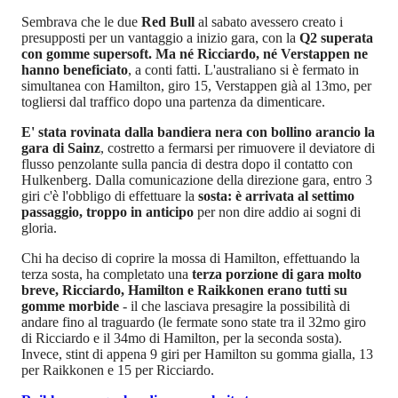
Sembrava che le due
Red Bull
al sabato avessero creato i
presupposti per un vantaggio a inizio gara, con la
Q2 superata
con gomme supersoft. Ma né Ricciardo, né Verstappen ne
hanno beneficiato
, a conti fatti. L'australiano si è fermato in
simultanea con Hamilton, giro 15, Verstappen già al 13mo, per
togliersi dal traffico dopo una partenza da dimenticare.
E' stata rovinata dalla bandiera nera con bollino arancio la
gara di Sainz
, costretto a fermarsi per rimuovere il deviatore di
flusso penzolante sulla pancia di destra dopo il contatto con
Hulkenberg. Dalla comunicazione della direzione gara, entro 3
giri c'è l'obbligo di effettuare la
sosta: è arrivata al settimo
passaggio, troppo in anticipo
per non dire addio ai sogni di
gloria.
Chi ha deciso di coprire la mossa di Hamilton, effettuando la
terza sosta, ha completato una
terza porzione di gara molto
breve, Ricciardo, Hamilton e Raikkonen erano tutti su
gomme morbide
- il che lasciava presagire la possibilità di
andare fino al traguardo (le fermate sono state tra il 32mo giro
di Ricciardo e il 34mo di Hamilton, per la seconda sosta).
Invece, stint di appena 9 giri per Hamilton su gomma gialla, 13
per Raikkonen e 15 per Ricciardo.