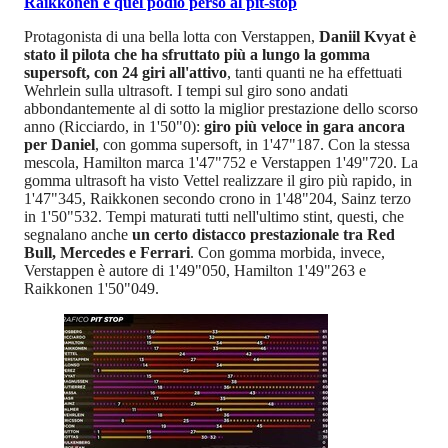
Raikkonen e quel podio perso al pit-stop
Protagonista di una bella lotta con Verstappen,
Daniil Kvyat è
stato il pilota che ha sfruttato più a lungo la gomma
supersoft, con 24 giri all'attivo
, tanti quanti ne ha effettuati
Wehrlein sulla ultrasoft. I tempi sul giro sono andati
abbondantemente al di sotto la miglior prestazione dello scorso
anno (Ricciardo, in 1'50"0):
giro più veloce in gara ancora
per Daniel
, con gomma supersoft, in 1'47"187. Con la stessa
mescola, Hamilton marca 1'47"752 e Verstappen 1'49"720. La
gomma ultrasoft ha visto Vettel realizzare il giro più rapido, in
1'47"345, Raikkonen secondo crono in 1'48"204, Sainz terzo
in 1'50"532. Tempi maturati tutti nell'ultimo stint, questi, che
segnalano anche
un certo distacco prestazionale tra Red
Bull, Mercedes e Ferrari
. Con gomma morbida, invece,
Verstappen è autore di 1'49"050, Hamilton 1'49"263 e
Raikkonen 1'50"049.