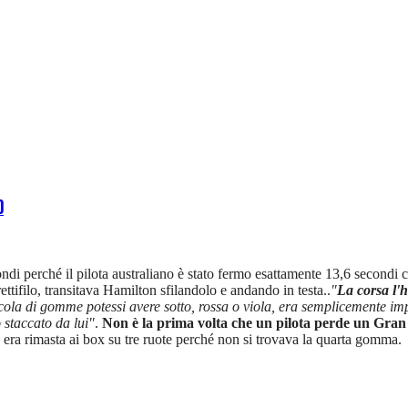
O
 perché il pilota australiano è stato fermo esattamente 13,6 secondi con
rettifilo, transitava Hamilton sfilandolo e andando in testa..
"
La corsa l'
a di gomme potessi avere sotto, rossa o viola, era semplicemente imposs
 staccato da lui"
.
Non è la prima volta che un pilota perde un Gran 
ra rimasta ai box su tre ruote perché non si trovava la quarta gomma.