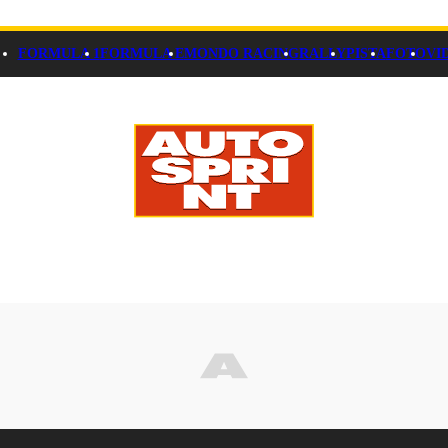
FORMULA 1
FORMULA E
MONDO RACING
RALLY
PISTA
FOTO
VI