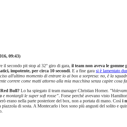
016, 09:43)
e il secondo pit stop al 32° giro di gara,
il team non aveva le gomme 
atici, impotente, per circa 10 secondi
. E a fine gara
si è lamentato du
eciso all'ultimo momento di entrare io ai box a sorpresa: no, è la squa
 gente correre come matti attorno alla mia macchina senza capire cosa f
x Red Bull?
Lo ha spiegato il team manager Christian Horner.
"Volevamo 
ia
e montargli le super soft rosse”
. Forse perché avevano visto Hamilton 
erò erano nella parte posteriore del box, non a portata di mano. Così
i m
 piazzola di sosta. A Montecarlo i box sono più angusti del solito e qui
o.