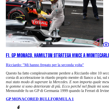
F1, GP MONACO, HAMILTON STRATEGA VINCE A MONTECARL
Ricciardo: "Mi hanno fregato per la seconda volta"
Questo ha fatto complessivamente perdere a Ricciardo oltre 10 secondi
corsia di accelerazione in ritardo proprio mentre di fianco a lui, sul 
mai stato modo di superare la Mercedes. E non importa quale mescol
le gomme si sono deteriorate di più. Ecco perché nel finale mi sono
Memorabile fu un GP di Germania 1999 quando la Ferrari di Irvine e
GP MONACO
RED BULL
FORMULA 1