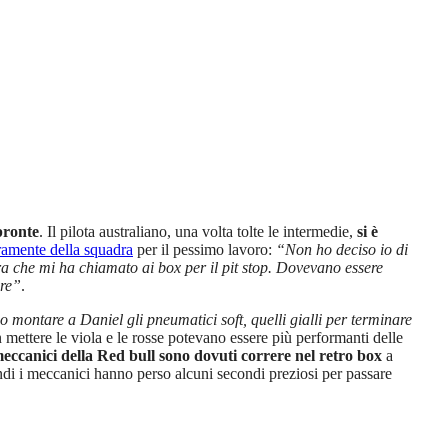
pronte
. Il pilota australiano, una volta tolte le intermedie,
si è
ramente della squadra
per il pessimo lavoro:
“Non ho deciso io di
dra che mi ha chiamato ai box per il pit stop. Dovevano essere
are”
.
montare a Daniel gli pneumatici soft, quelli gialli per terminare
mettere le viola e le rosse potevano essere più performanti delle
eccanici della Red bull sono dovuti correre nel retro box
a
ndi i meccanici hanno perso alcuni secondi preziosi per passare