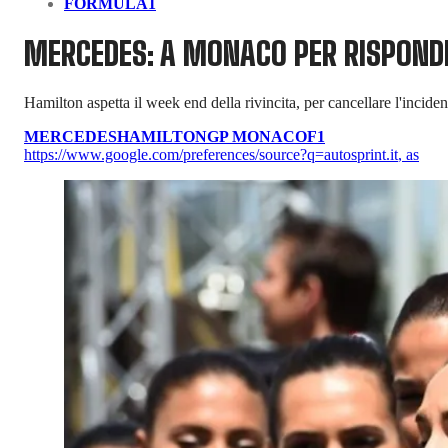
FORMULA1
MERCEDES: A MONACO PER RISPONDE
Hamilton aspetta il week end della rivincita, per cancellare l'incident
MERCEDES
HAMILTON
GP MONACO
F1
https://www.google.com/preferences/source?q=autosprint.it
,
as