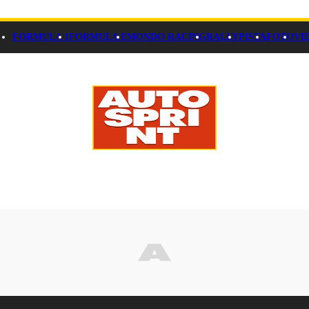
FORMULA 1
FORMULA E
MONDO RACING
RALLY
PISTA
FOTO
VI