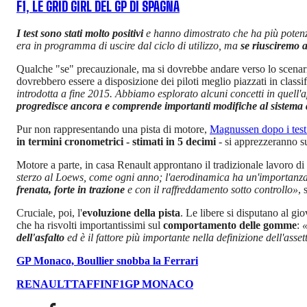
F1, LE GRID GIRL DEL GP DI SPAGNA
I test sono stati molto positivi
e hanno dimostrato che ha più potenz
era in programma di uscire dal ciclo di utilizzo, ma
se riusciremo a
Qualche "se" precauzionale, ma si dovrebbe andare verso lo scenario
dovrebbero essere a disposizione dei piloti meglio piazzati in class
introdotta a fine 2015. Abbiamo esplorato alcuni concetti in quell'
progredisce ancora e comprende importanti modifiche al sistema
Pur non rappresentando una pista di motore,
Magnussen dopo i test 
in termini cronometrici - stimati in 5 decimi
- si apprezzeranno s
Motore a parte, in casa Renault approntano il tradizionale lavoro di 
sterzo al Loews, come ogni anno; l'aerodinamica ha un'importanza i
frenata, forte in trazione
e con il raffreddamento sotto controllo»
, 
Cruciale, poi, l'
evoluzione della pista
. Le libere si disputano al gi
che ha risvolti importantissimi sul
comportamento delle gomme
:
«
dell'asfalto
ed è il fattore più importante nella definizione dell'asset
GP Monaco, Boullier snobba la Ferrari
RENAULT
TAFFIN
F1
GP MONACO