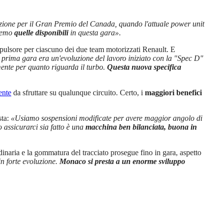
uzione per il Gran Premio del Canada, quando l'attuale power unit
eremo
quelle disponibili
in questa gara»
.
opulsore per ciascuno dei due team motorizzati Renault. E
 prima gara era un'evoluzione del lavoro iniziato con la "Spec D"
mente per quanto riguarda il turbo.
Questa nuova specifica
ente
da sfruttare su qualunque circuito. Certo, i
maggiori benefici
sta:
«Usiamo sospensioni modificate per avere maggior angolo di
assicurarci sia fatto è una
macchina ben bilanciata, buona in
ordinaria e la gommatura del tracciato prosegue fino in gara, aspetto
in forte evoluzione.
Monaco si presta a un enorme sviluppo