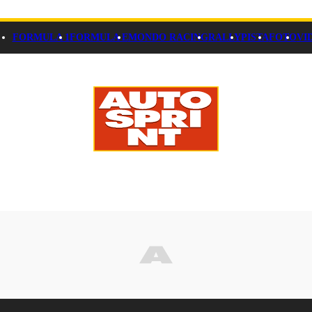
FORMULA 1
FORMULA E
MONDO RACING
RALLY
PISTA
FOTO
VI