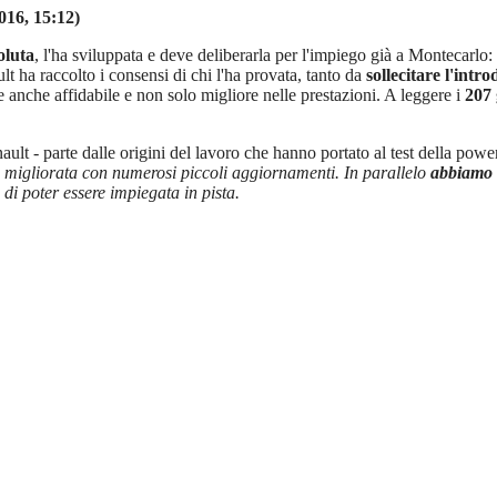
016, 15:12)
oluta
, l'ha sviluppata e deve deliberarla per l'impiego già a Montecarlo: 
 ha raccolto i consensi di chi l'ha provata, tanto da
sollecitare l'intr
e anche affidabile e non solo migliore nelle prestazioni. A leggere i
207 
ault - parte dalle origini del lavoro che hanno portato al test della powe
a, migliorata con numerosi piccoli aggiornamenti. In parallelo
abbiamo a
di poter essere impiegata in pista.