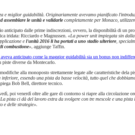
a e miglior guidabilità. Originariamente avevamo pianificato l'introd
d assemblare le unità e validarle
completamente per Monaco, utilizz
 anticipato dalle prime indiscrezioni, ovvero, la disponibilità di un pr
ifica iridata: Ricciardo e Magnussen.
«La power unit impiegata sin dalla
applicazione e
l'unità 2016 li ha portati a uno stadio ulteriore
, special
 di combustione
»
, aggiunge Taffin.
aveva anticipato come la maggior guidabilità sia un bonus non indiffer
u piste diverse da Montecarlo.
modifiche alla monoposto strettamente legate alle caratteristiche dela pi
nferiore, essendo una pista da basse velocità, tutto quel che dobbiamo 
spiega Bob Bell, direttore tecnico.
ovedì, poi venerdì oltre alle gare di contorno si riapre alla circolazione 
La pista ci dà del lavoro extra da svolgere con tre mescole e una pista 
to e delle strategie».