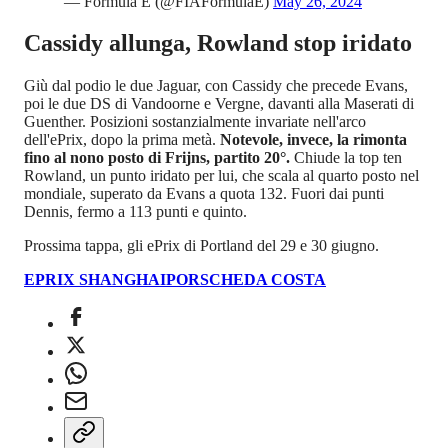
— Formula E (@FIAFormulaE)
May 26, 2024
Cassidy allunga, Rowland stop iridato
Giù dal podio le due Jaguar, con Cassidy che precede Evans,
poi le due DS di Vandoorne e Vergne, davanti alla Maserati di
Guenther. Posizioni sostanzialmente invariate nell'arco
dell'ePrix, dopo la prima metà.
Notevole, invece, la rimonta
fino al nono posto di Frijns, partito 20°.
Chiude la top ten
Rowland, un punto iridato per lui, che scala al quarto posto nel
mondiale, superato da Evans a quota 132. Fuori dai punti
Dennis, fermo a 113 punti e quinto.
Prossima tappa, gli ePrix di Portland del 29 e 30 giugno.
EPRIX SHANGHAI
PORSCHE
DA COSTA