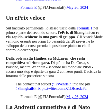
—
Formula E
(@FIAFormulaE)
May 26, 2024
Un ePrix veloce
Sul tracciato permanente, lo stesso usato dalla
Formula 1
nel
primo e parte del secondo settore,
l'ePrix di Shanghai corre
via rapido, sebbene in una gara di gruppo
. Gli Attack Mode
vengono esauriti nei primi 15 passaggi dei 28 previsti e lo
sviluppo della corsa premia la posizione piuttosto che il
controllo dell'energia.
Dalla pole scatta Hughes, su McLaren, che resta
competitiva sul ritmo gara.
Di più ne ha Da Costa, su
Porsche, mentre Wehrlein - secondo nel mondiale Piloti -
accusa uno stop e riparte da gara-2 con zero punti. Decisiva la
foratura delle posteriore sinistra.
The contact that forced
@PWehrlein
into the pits
#ShanghaiEPrix
pic.twitter.com/X1DEaedcPu
— Formula E (@FIAFormulaE)
May 26, 2024
La Andretti competitiva è di Nato