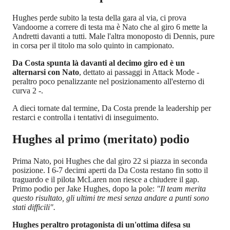
Hughes perde subito la testa della gara al via, ci prova
Vandoorne a correre di testa ma è Nato che al giro 6 mette la
Andretti davanti a tutti. Male l'altra monoposto di Dennis, pure
in corsa per il titolo ma solo quinto in campionato.
Da Costa spunta là davanti al decimo giro ed è un
alternarsi con Nato
, dettato ai passaggi in Attack Mode -
peraltro poco penalizzante nel posizionamento all'esterno di
curva 2 -.
A dieci tornate dal termine, Da Costa prende la leadership per
restarci e controlla i tentativi di inseguimento.
Hughes al primo (meritato) podio
Prima Nato, poi Hughes che dal giro 22 si piazza in seconda
posizione. I 6-7 decimi aperti da Da Costa restano fin sotto il
traguardo e il pilota McLaren non riesce a chiudere il gap.
Primo podio per Jake Hughes, dopo la pole:
"Il team merita
questo risultato, gli ultimi tre mesi senza andare a punti sono
stati difficili".
Hughes peraltro protagonista di un'ottima difesa su