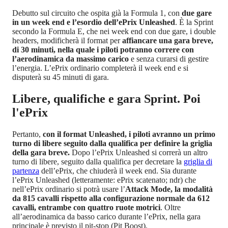
Debutto sul circuito che ospita già la Formula 1, con
due gare
in un week end e l’esordio dell’ePrix Unleashed
. È la Sprint
secondo la Formula E, che nei week end con due gare, i double
headers, modificherà il format per
affiancare una gara breve,
di 30 minuti, nella quale i piloti potranno correre con
l’aerodinamica da massimo carico
e senza curarsi di gestire
l’energia. L’ePrix ordinario completerà il week end e si
disputerà su 45 minuti di gara.
Libere, qualifiche e gara Sprint. Poi
l'ePrix
Pertanto,
con il format Unleashed, i piloti avranno un primo
turno di libere seguito dalla qualifica per definire la griglia
della gara breve.
Dopo l’ePrix Unleashed si correrà un altro
turno di libere, seguito dalla qualifica per decretare la
griglia di
partenza
dell’ePrix, che chiuderà il week end. Sia durante
l’ePrix Unleashed (letteramente: ePrix scatenato; ndr) che
nell’ePrix ordinario si potrà usare l’
Attack Mode, la modalità
da 815 cavalli rispetto alla configurazione normale da 612
cavalli, entrambe con quattro ruote motrici
. Oltre
all’aerodinamica da basso carico durante l’ePrix, nella gara
principale è previsto il pit-stop (Pit Boost).