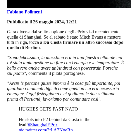
Fabiano Polimeni
Pubblicato il 26 maggio 2024, 12:21
Gara diversa dal solito copione degli ePrix visti recentemente,
quella di Shanghai. Se al sabato è stato Mitch Evans a mettere
tutti in riga, tocca a
Da Costa firmare un altro successo dopo
quello di Berlino
.
"Sono felicissimo, la macchina era in una finestra ottimale ma
c'è stata tanta gestione da fare con l'energia e le temperature. È
bello avere anche avere un'Andretti con powertrain Porsche
sul podio"
, commenta il pilota portoghese.
"Avere le persone giuste intorno è la cosa più importante, poi
guardato i momenti difficili come quelli in cui era necessario
emergere. Oggi festeggiamo e ci godiamo le due settimane
prima di Portland, lavoriamo per continuare così"
.
HUGHES GETS PAST NATO
He slots into P2 behind da Costa in the
lead!
#ShanghaiEPrix
pic.twitter.com/3tLA3NqeRn