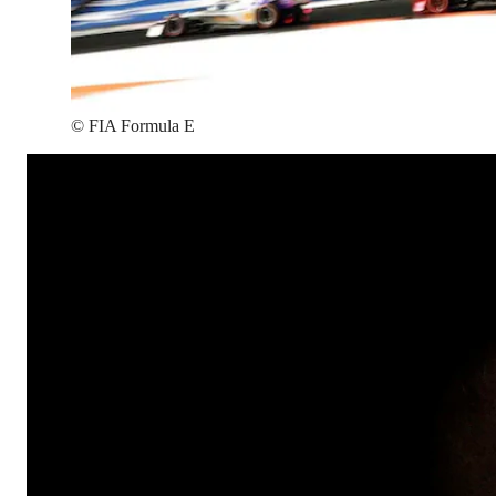
©
FIA Formula E