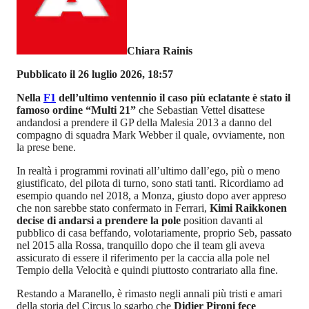
Chiara Rainis
Pubblicato il 26 luglio 2026, 18:57
Nella
F1
dell’ultimo ventennio il caso più eclatante è stato il
famoso ordine “Multi 21”
che Sebastian Vettel disattese
andandosi a prendere il GP della Malesia 2013 a danno del
compagno di squadra Mark Webber il quale, ovviamente, non
la prese bene.
In realtà i programmi rovinati all’ultimo dall’ego, più o meno
giustificato, del pilota di turno, sono stati tanti. Ricordiamo ad
esempio quando nel 2018, a Monza, giusto dopo aver appreso
che non sarebbe stato confermato in Ferrari,
Kimi Raikkonen
decise di andarsi a prendere la pole
position davanti al
pubblico di casa beffando, volotariamente, proprio Seb, passato
nel 2015 alla Rossa, tranquillo dopo che il team gli aveva
assicurato di essere il riferimento per la caccia alla pole nel
Tempio della Velocità e quindi piuttosto contrariato alla fine.
Restando a Maranello, è rimasto negli annali più tristi e amari
della storia del Circus lo sgarbo che
Didier Pironi fece