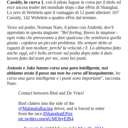
Cassidy, in curva 1
, con il pilota Jaguar in corsa per il titolo ed
esce ancora leader del mondiale dopo i due ePrix di Shanghai.
Lo zero di Wehrlein apre il vantaggio di 12 punti ulteriori: 167
Cassidy, 142 Wehrlein a quattro ePrix dal termine.
Terzo sul podio, Norman Nato, il primo con Andretti, dov'è
approdato in questa stagione:
"Bel feeling, finora la stagione -
ogni volta che provavamo a fare qualcosa che sembrava quella
giusta - capitava un piccolo problema. Ho sempre detto ai
ragazzi di non mollare, perché la velocità c'è. Lo abbiamo fatto
anche oggi, ed è bello arrivare sul podio dopo tutto il duro
lavoro fatto dal team per me, sono bei punti.
Antonio e Jake hanno corso una gara intelligente, noi
abbiamo avuto il passo ma non ho corso all'inseguimento
, ho
corso una gara intelligente e i punti sono importanti"
, racconta
Nato.
Contact between Bird and De Vries!
Bird clatters into the side of the
@MahindraRacing
driver, and is forced to retire
from the race.
#ShanghaiEPrix
pic.twitter.com/gUMOhyEfB4