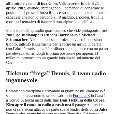
all’amico e vicino di box Gilles Villeneuve a Imola il 25
aprile 1982,
quando, infrangendo il comando di congelare le
posizioni, si prese di forza il successo superando a tradimento il
canadese che non lo perdonò e l’8 maggio, a Zolder, trovò la
morte nel tentativo di battere il transalpino in qualifica.
E che dire dell’episodio quasi comico che vide protagonisti
nel
2002, ad Indianapolis Rubens Barrichello e Michael
Schumacher.
Allora, il tedesco, proiettato verso l’ennesimo
trionfo, rallentò leggermente per favorire un arrivo in parata
con l’altro ferrarista, ma il brasiliano sopraggiunse con un passo
più elevato, soffiandogli la prima posizione per appena 11
millesimi provocando un grande imbarazzo sul muretto del
Cavallino.
Ticktum “frega” Dennis, il team radio
ingannevole
Cambiando disciplina e arrivando ai giorni nostri, clamoroso è
stato quanto avvenuto lo scorso sabato in
Formula E
in Gara 1
a Tokyo. A pochi metri dalla fine
Dan Ticktum della Cupra
Kiro apre il contatto radio a rassicura
il garage Andretti che
non ci sarà alcun attacco da parte sua al leader della corsa
Jake
Dennis che, come lui monta motore Porsche
. Ed invece, il