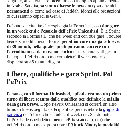
stagione, al via già il 18 dicembre con il doppio appuntamento
in Arabia Saudita,
saranno diverse le new entry su circuiti
permanenti
o, come nel caso di Jeddah, idonei alle prestazioni
di cui saranno capaci le Gen4.
Debutto sul circuito che ospita già la Formula 1, con
due gare
in un week end e l’esordio dell’ePrix Unleashed
. È la Sprint
secondo la Formula E, che nei week end con due gare, i double
headers, modificherà il format per
affiancare una gara breve,
di 30 minuti, nella quale i piloti potranno correre con
l’aerodinamica da massimo carico
e senza curarsi di gestire
l’energia. L’ePrix ordinario completerà il week end e si
disputerà su 45 minuti di gara.
Libere, qualifiche e gara Sprint. Poi
l'ePrix
Pertanto,
con il format Unleashed, i piloti avranno un primo
turno di libere seguito dalla qualifica per definire la griglia
della gara breve.
Dopo l’ePrix Unleashed si correrà un altro
turno di libere, seguito dalla qualifica per decretare la
griglia di
partenza
dell’ePrix, che chiuderà il week end. Sia durante
l’ePrix Unleashed (letteramente: ePrix scatenato; ndr) che
nell’ePrix ordinario si potrà usare l’
Attack Mode, la modalità