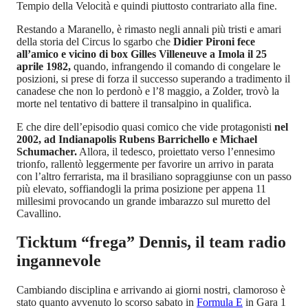
Tempio della Velocità e quindi piuttosto contrariato alla fine.
Restando a Maranello, è rimasto negli annali più tristi e amari
della storia del Circus lo sgarbo che
Didier Pironi fece
all’amico e vicino di box Gilles Villeneuve a Imola il 25
aprile 1982,
quando, infrangendo il comando di congelare le
posizioni, si prese di forza il successo superando a tradimento il
canadese che non lo perdonò e l’8 maggio, a Zolder, trovò la
morte nel tentativo di battere il transalpino in qualifica.
E che dire dell’episodio quasi comico che vide protagonisti
nel
2002, ad Indianapolis Rubens Barrichello e Michael
Schumacher.
Allora, il tedesco, proiettato verso l’ennesimo
trionfo, rallentò leggermente per favorire un arrivo in parata
con l’altro ferrarista, ma il brasiliano sopraggiunse con un passo
più elevato, soffiandogli la prima posizione per appena 11
millesimi provocando un grande imbarazzo sul muretto del
Cavallino.
Ticktum “frega” Dennis, il team radio
ingannevole
Cambiando disciplina e arrivando ai giorni nostri, clamoroso è
stato quanto avvenuto lo scorso sabato in
Formula E
in Gara 1