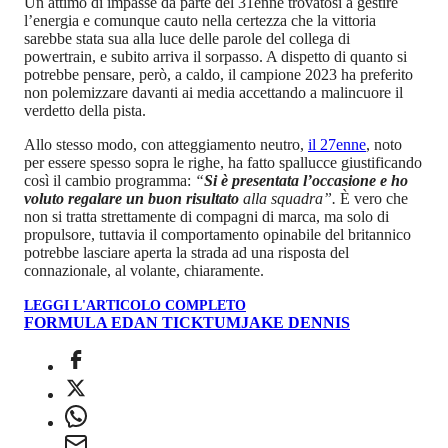
Un attimo di impasse da parte del 31enne trovatosi a gestire
l’energia e comunque cauto nella certezza che la vittoria
sarebbe stata sua alla luce delle parole del collega di
powertrain, e subito arriva il sorpasso. A dispetto di quanto si
potrebbe pensare, però, a caldo, il campione 2023 ha preferito
non polemizzare davanti ai media accettando a malincuore il
verdetto della pista.
Allo stesso modo, con atteggiamento neutro,
il 27enne
, noto
per essere spesso sopra le righe, ha fatto spallucce giustificando
così il cambio programma:
“
Si è presentata l’occasione e ho
voluto regalare un buon risultato
alla squadra”.
È vero che
non si tratta strettamente di compagni di marca, ma solo di
propulsore, tuttavia il comportamento opinabile del britannico
potrebbe lasciare aperta la strada ad una risposta del
connazionale, al volante, chiaramente.
LEGGI L'ARTICOLO COMPLETO
FORMULA E
DAN TICKTUM
JAKE DENNIS