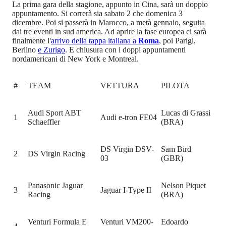
La prima gara della stagione, appunto in Cina, sarà un doppio
appuntamento. Si correrà sia sabato 2 che domenica 3
dicembre. Poi si passerà in Marocco, a metà gennaio, seguita
dai tre eventi in sud america. Ad aprire la fase europea ci sarà
finalmente l'
arrivo della tappa italiana a
Roma
, poi Parigi,
Berlino
e Zurigo
. E chiusura con i doppi appuntamenti
nordamericani di New York e Montreal.
#
TEAM
VETTURA
PILOTA
Audi Sport ABT
Lucas di Grassi
1
Audi e-tron FE04
Schaeffler
(BRA)
DS Virgin DSV-
Sam Bird
2
DS Virgin Racing
03
(GBR)
Panasonic Jaguar
Nelson Piquet
3
Jaguar I-Type II
Racing
(BRA)
Venturi Formula E
Venturi VM200-
Edoardo