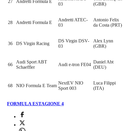
27
Andretti Formula E
03
(GBR)
Andretti ATEC-
Antonio Felix
28
Andretti Formula E
03
da Costa (PRT)
DS Virgin DSV-
Alex Lynn
36
DS Virgin Racing
03
(GBR)
Audi Sport ABT
Daniel Abt
66
Audi e-tron FE04
Schaeffler
(DEU)
NextEV NIO
Luca Filippi
68
NIO Formula E Team
Sport 003
(ITA)
FORMULA E
STAGIONE 4