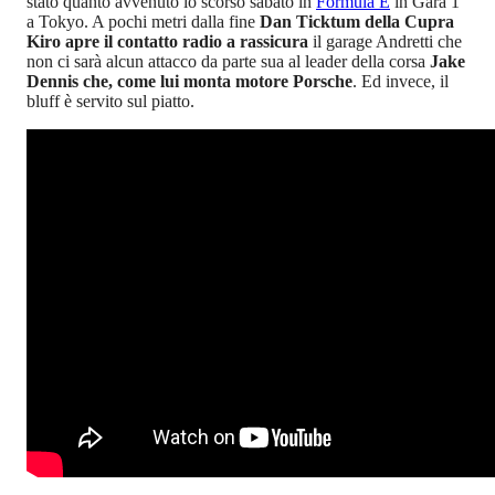
stato quanto avvenuto lo scorso sabato in
Formula E
in Gara 1
a Tokyo. A pochi metri dalla fine
Dan Ticktum della Cupra
Kiro apre il contatto radio a rassicura
il garage Andretti che
non ci sarà alcun attacco da parte sua al leader della corsa
Jake
Dennis che, come lui monta motore Porsche
. Ed invece, il
bluff è servito sul piatto.