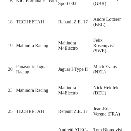
16
NIO Formula E Team
Sport 003
(GBR)
Andre Lotterer
18
TECHEETAH
Renault Z.E. 17
(BEL)
Felix
Mahindra
19
Mahindra Racing
Rosenqvist
M4Electro
(SWE)
Panasonic Jaguar
Mitch Evans
20
Jaguar I-Type II
Racing
(NZL)
Mahindra
Nick Heidfeld
23
Mahindra Racing
M4Electro
(DEU)
Jean-Eric
25
TECHEETAH
Renault Z.E. 17
Vergne (FRA)
Andretti ATEC-
Tom Blomqvist