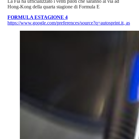
La Fia ha ufficializzato i venti piloti che saranno al via ad
Hong-Kong della quarta stagione di Formula E
FORMULA E
STAGIONE 4
https://www.google.com/preferences/source?q=autosprint.it
,
as