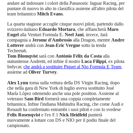
andare ad indossare i colori della Panasonic Jaguar Racing, per
puntare di nuovo in alto in classifica assieme all'altro pilota del
team britannico
Mitch Evans
.
La quarta stagione accoglie cinque nuovi piloti, partendo dallo
svizzero-italiano
Edoardo Mortara
, che affiancherà
Maro
Engel
alla Venturi Formula E.
Neel Jani
, invece, farà
compagnia a
Jerome d'Ambrosio
alla Dragon, mentre
Andre
Lotterer
andrà con
Jean-Eric Vergne
sotto la tenda
Techeetah.
Tom Blomqvist
sarà con
António Félix da Costa
alla
statunitense
Andretti, ed infine il nostro
Luca Filippi
, ex pilota
Indycar,
che andrà a sostituire Piquet al Nio Formula E Team
,
assieme ad
Oliver Turvey
.
Alex Lynn
torna sulla vettura della DS Virgin Racing, dopo
che nella gara di New York di luglio aveva sostituito
José
María López ottenendo anche una pole position. Assieme al
veterano
Sam Bird
formerà una coppia completamente
britannica
. Infine l'indiana Mahindra Racing, che come Audi e
Renault ha confermato entrambi i suoi piloti e con lo svedese
Felix Rosenqvist
e l'ex F.1
Nick Heidfeld
punterà
nuovamente a lottare con DS e NIO per il podio finale del
campionato.