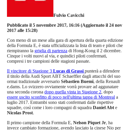
Fulvio Cavicchi
Pubblicato il 5 novembre 2017, 16:16
(Aggiornato il 24 nov
2017 alle 15:28)
Con meno di un mese alla gara di apertura della quarta edizione
della Formula E, è stata ufficializzata la lista di team e piloti che
riempiranno la
griglia di partenza
di Hong-Kong il 2 dicembre.
Cinque i volti nuovi al via, e quindici piloti confermati,
compresi i tre campioni delle stagioni passate.
Il vincitore di Stagione 3
Lucas di Grassi
punterà a difendere
il titolo della Audi Sport ABT Schaeffler dagli attacchi del suo
ormai tradizionale avversario
Sébastien Buemi
, della Renault
e.dams. Lo svizzero ovviamente vorrà provare ad aggunatare
una seconda corona
dopo quella vinta in Stagione 2
, dopo
essere uscito sconfitto di poco nell'ultima tappa di Montreal
a
luglio 2017. Entrambi sono stati confermati dalle rispettive
squadre, così come i loro compagni di squadra
Daniel Abt
e
Nicolas Prost
.
Il primo campione della Formula E,
Nelson Piquet Jr
, ha
invece cambiato formazione, avendo lasciato la cinese Nio per