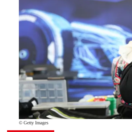
©
Getty Images