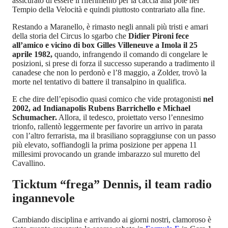
assicurato di essere il riferimento per la caccia alla pole nel
Tempio della Velocità e quindi piuttosto contrariato alla fine.
Restando a Maranello, è rimasto negli annali più tristi e amari
della storia del Circus lo sgarbo che
Didier Pironi fece
all’amico e vicino di box Gilles Villeneuve a Imola il 25
aprile 1982,
quando, infrangendo il comando di congelare le
posizioni, si prese di forza il successo superando a tradimento il
canadese che non lo perdonò e l’8 maggio, a Zolder, trovò la
morte nel tentativo di battere il transalpino in qualifica.
E che dire dell’episodio quasi comico che vide protagonisti
nel
2002, ad Indianapolis Rubens Barrichello e Michael
Schumacher.
Allora, il tedesco, proiettato verso l’ennesimo
trionfo, rallentò leggermente per favorire un arrivo in parata
con l’altro ferrarista, ma il brasiliano sopraggiunse con un passo
più elevato, soffiandogli la prima posizione per appena 11
millesimi provocando un grande imbarazzo sul muretto del
Cavallino.
Ticktum “frega” Dennis, il team radio
ingannevole
Cambiando disciplina e arrivando ai giorni nostri, clamoroso è