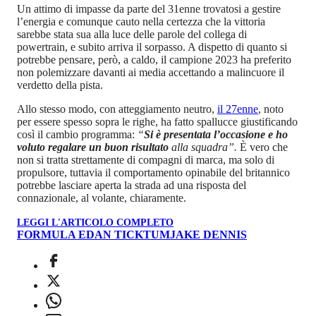
Un attimo di impasse da parte del 31enne trovatosi a gestire
l’energia e comunque cauto nella certezza che la vittoria
sarebbe stata sua alla luce delle parole del collega di
powertrain, e subito arriva il sorpasso. A dispetto di quanto si
potrebbe pensare, però, a caldo, il campione 2023 ha preferito
non polemizzare davanti ai media accettando a malincuore il
verdetto della pista.
Allo stesso modo, con atteggiamento neutro,
il 27enne
, noto
per essere spesso sopra le righe, ha fatto spallucce giustificando
così il cambio programma:
“
Si è presentata l’occasione e ho
voluto regalare un buon risultato
alla squadra”.
È vero che
non si tratta strettamente di compagni di marca, ma solo di
propulsore, tuttavia il comportamento opinabile del britannico
potrebbe lasciare aperta la strada ad una risposta del
connazionale, al volante, chiaramente.
LEGGI L'ARTICOLO COMPLETO
FORMULA E
DAN TICKTUM
JAKE DENNIS