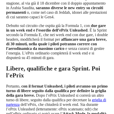
stagione, al via già il 18 dicembre con il doppio appuntamento
in Arabia Saudita,
saranno diverse le new entry su circuiti
permanenti
o, come nel caso di Jeddah, idonei alle prestazioni
di cui saranno capaci le Gen4.
Debutto sul circuito che ospita già la Formula 1, con
due gare
in un week end e l’esordio dell’ePrix Unleashed
. È la Sprint
secondo la Formula E, che nei week end con due gare, i double
headers, modificherà il format per
affiancare una gara breve,
di 30 minuti, nella quale i piloti potranno correre con
l’aerodinamica da massimo carico
e senza curarsi di gestire
l’energia. L’ePrix ordinario completerà il week end e si
disputerà su 45 minuti di gara.
Libere, qualifiche e gara Sprint. Poi
l'ePrix
Pertanto,
con il format Unleashed, i piloti avranno un primo
turno di libere seguito dalla qualifica per definire la griglia
della gara breve.
Dopo l’ePrix Unleashed si correrà un altro
turno di libere, seguito dalla qualifica per decretare la
griglia di
partenza
dell’ePrix, che chiuderà il week end. Sia durante
l’ePrix Unleashed (letteramente: ePrix scatenato; ndr) che
nell’ePrix ordinario si potrà usare l’
Attack Mode, la modalità