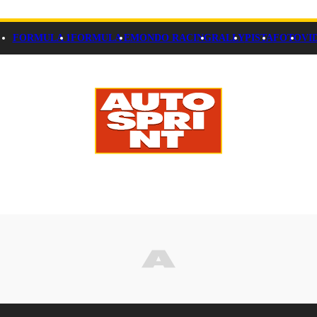
FORMULA 1
FORMULA E
MONDO RACING
RALLY
PISTA
FOTO
VI