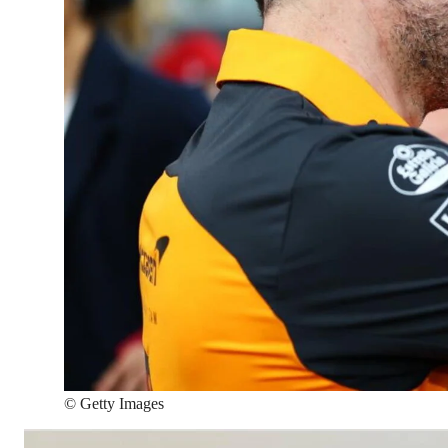
©
Getty Images