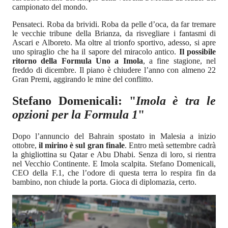
campionato del mondo.
Pensateci. Roba da brividi. Roba da pelle d’oca, da far tremare
le vecchie tribune della Brianza, da risvegliare i fantasmi di
Ascari e Alboreto. Ma oltre al trionfo sportivo, adesso, si apre
uno spiraglio che ha il sapore del miracolo antico.
Il possibile
ritorno della Formula Uno a Imola
, a fine stagione, nel
freddo di dicembre. Il piano è chiudere l’anno con almeno 22
Gran Premi, aggirando le mine del conflitto.
Stefano Domenicali: "
Imola è tra le
opzioni per la Formula 1
"
Dopo l’annuncio del Bahrain spostato in Malesia a inizio
ottobre,
il mirino è sul gran finale
. Entro metà settembre cadrà
la ghigliottina su Qatar e Abu Dhabi. Senza di loro, si rientra
nel Vecchio Continente. E Imola scalpita. Stefano Domenicali,
CEO della F.1, che l’odore di questa terra lo respira fin da
bambino, non chiude la porta. Gioca di diplomazia, certo.