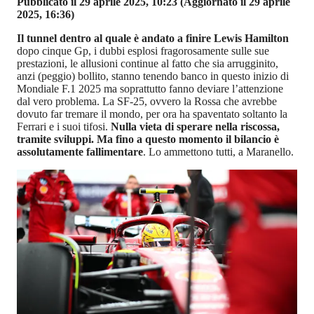
Pubblicato il 29 aprile 2025, 10:23
(Aggiornato il 29 aprile
2025, 16:36)
Il tunnel dentro al quale è andato a finire Lewis Hamilton
dopo cinque Gp, i dubbi esplosi fragorosamente sulle sue
prestazioni, le allusioni continue al fatto che sia arrugginito,
anzi (peggio) bollito, stanno tenendo banco in questo inizio di
Mondiale F.1 2025 ma soprattutto fanno deviare l’attenzione
dal vero problema. La SF-25, ovvero la Rossa che avrebbe
dovuto far tremare il mondo, per ora ha spaventato soltanto la
Ferrari e i suoi tifosi.
Nulla vieta di sperare nella riscossa,
tramite sviluppi. Ma fino a questo momento il bilancio è
assolutamente fallimentare
. Lo ammettono tutti, a Maranello.