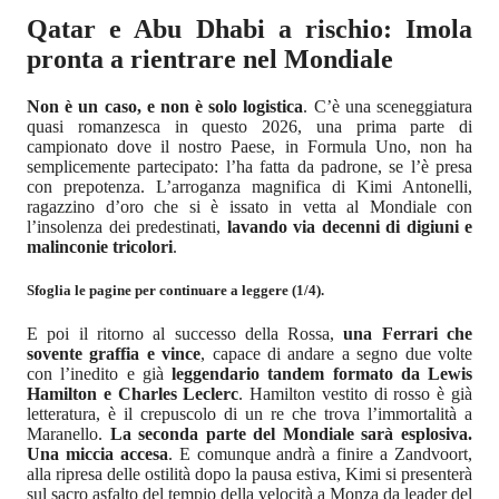
Qatar e Abu Dhabi a rischio: Imola
pronta a rientrare nel Mondiale
Non è un caso, e non è solo logistica
. C’è una sceneggiatura
quasi romanzesca in questo 2026, una prima parte di
campionato dove il nostro Paese, in Formula Uno, non ha
semplicemente partecipato: l’ha fatta da padrone, se l’è presa
con prepotenza. L’arroganza magnifica di Kimi Antonelli,
ragazzino d’oro che si è issato in vetta al Mondiale con
l’insolenza dei predestinati,
lavando via decenni di digiuni e
malinconie tricolori
.
Sfoglia le pagine per continuare a leggere (1/4).
E poi il ritorno al successo della Rossa,
una Ferrari che
sovente graffia e vince
, capace di andare a segno due volte
con l’inedito e già
leggendario tandem formato da Lewis
Hamilton e Charles Leclerc
. Hamilton vestito di rosso è già
letteratura, è il crepuscolo di un re che trova l’immortalità a
Maranello.
La seconda parte del Mondiale sarà esplosiva.
Una miccia accesa
. E comunque andrà a finire a Zandvoort,
alla ripresa delle ostilità dopo la pausa estiva, Kimi si presenterà
sul sacro asfalto del tempio della velocità a Monza da leader del