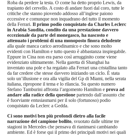
Roba da perdere la testa. O come ha detto proprio Lewis, da
trapianto del cervello. A costo di andare fuori dal coro, tutte le
critiche che stanno piovendo addosso all’inglese paiono
eccessive e comunque non inquadrano del tutto il momento
della Ferrari.
Il primo podio conquistato da Charles Leclerc
in Arabia Saudita, condito da una prestazione davvero
eccezionale da parte del monegasco, ha nascosto e
attenuato i problemi di una monoposto finora deludente
alla quale manca carico aerodinamico e che sono molto
evidenti con Hamilton e tutto questo è abbastanza inspiegabile.
Eppure in Cina non era parso così arrugginito come viene
evidenziato ultimamente. Nella garetta di Shanghai ha
inventato una pole e ha regalato alla Ferrari una cristallina tanto
da far credere che stesse davvero iniziando un ciclo. È stata
solo un’illusione e ora alla vigilia del Gp di Miami, nella serata
italiana, ripropone il tema e lo rilancia. Su questo numero
Stefano Tamburini affronta l’argomento Hamilton e
prova ad
andare alla radice della questione
partendo dall’assunto che
è fuorviante entusiasmarsi per il solo (fortunoso) podio
conquistato da Leclerc a Gedda.
Ci sono motivi ben più profondi dietro alla facile
narrazione del campione bollito
, svuotato dalle ultime tre
stagioni in Mercedes che pensava di rianimarsi cambiando
ambiente. Ed è forse qui il primo dei principali motivi nei quali