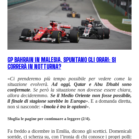
GP BAHRAIN IN MALESIA, SPUNTANO GLI ORARI: SI
CORRERÀ IN NOTTURNA?
«
Ci prenderemo più tempo possibile per vedere come la
situazione evolverà.
Ad oggi, Qatar e Abu Dhabi sono
confermate
. Se però la situazione non dovesse essere chiara,
allora decideremmo.
Se il Medio Oriente non fosse possibile,
il finale di stagione sarebbe in Europa
». E a domanda diretta,
non si nasconde: «
Imola è tra le opzioni
».
Sfoglia le pagine per continuare a leggere (2/4).
Fa freddo a dicembre in Emilia, dicono gli scettici. Domenicali
sorride, ci scherza su, con l’ironia di chi conosce i propri polli: