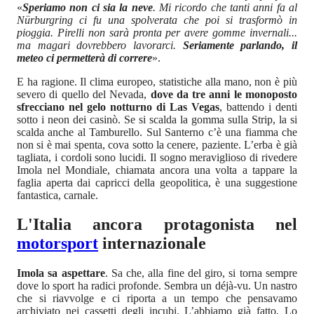
«
Speriamo non ci sia la neve
. Mi ricordo che tanti anni fa al
Nürburgring ci fu una spolverata che poi si trasformò in
pioggia. Pirelli non sarà pronta per avere gomme invernali...
ma magari dovrebbero lavorarci.
Seriamente parlando, il
meteo ci permetterà di correre
».
E ha ragione. Il clima europeo, statistiche alla mano, non è più
severo di quello del Nevada,
dove da tre anni le monoposto
sfrecciano nel gelo notturno di Las Vegas
, battendo i denti
sotto i neon dei casinò. Se si scalda la gomma sulla Strip, la si
scalda anche al Tamburello. Sul Santerno c’è una fiamma che
non si è mai spenta, cova sotto la cenere, paziente. L’erba è già
tagliata, i cordoli sono lucidi. Il sogno meraviglioso di rivedere
Imola nel Mondiale, chiamata ancora una volta a tappare la
faglia aperta dai capricci della geopolitica, è una suggestione
fantastica, carnale.
L'Italia ancora protagonista nel
motorsport
internazionale
Imola sa aspettare
. Sa che, alla fine del giro, si torna sempre
dove lo sport ha radici profonde. Sembra un déjà-vu. Un nastro
che si riavvolge e ci riporta a un tempo che pensavamo
archiviato nei cassetti degli incubi. L’abbiamo già fatto. Lo