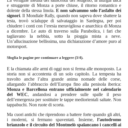
La vertigine inedita dei saliscendi del Mugello, la liturgia laica
e struggente di Monza a porte chiuse, il ritorno romantico e
dolente della stessa Imola.
E non salvammo solo l’asfalto dei
signori
. Il Mondiale Rally, quando non sapeva dove sbattere la
testa, trovò scialuppe di salvataggio in Sardegna, per poi
chiudere i conti con l’eresia meravigliosa e anarchica di Monza
a dicembre. Le auto di traverso sulla Parabolica, i fari che
tagliavano la nebbia, sotto la pioggia mista a neve.
Un’allucinazione bellissima, una dichiarazione d’amore puro al
motorsport.
Sfoglia le pagine per continuare a leggere (3/4).
E la chiamata alle armi di oggi non si ferma alle monoposto. La
storia non si accontenta di un solo capitolo. La tempesta ha
travolto anche l’altra grande anima nomade delle corse,
allargando l’abbraccio dell’Europa fino alla penisola iberica:
Monza e Barcellona entrano ufficialmente nel calendario
del WEC
, andandosi a prendere sulle spalle il peso
dell’emergenza per sostituire le tappe mediorientali saltate. Non
tappabuchi. Non ruote di scorta.
Ma cuori antichi che riprendono a battere forte quando gli altri,
i moderni, si fermano spaventati. Insieme,
l’autodromo
brianzolo e il circuito del Montmelò spalancano i cancelli ai