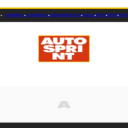
FORMULA 1
FORMULA E
MONDO RACING
RALLY
PISTA
FOTO
VI