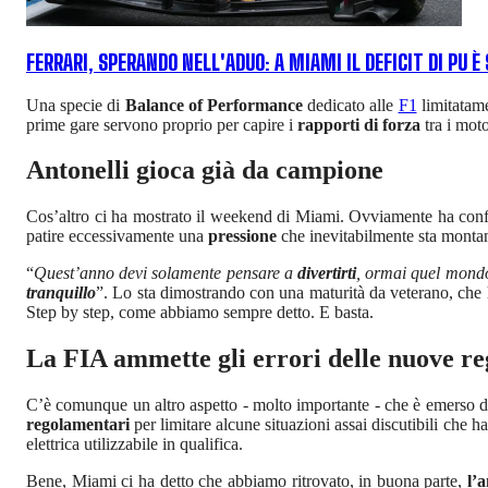
FERRARI, SPERANDO NELL'ADUO: A MIAMI IL DEFICIT DI PU È
Una specie di
Balance of Performance
dedicato alle
F1
limitatame
prime gare servono proprio per capire i
rapporti di forza
tra i moto
Antonelli gioca già da campione
Cos’altro ci ha mostrato il weekend di Miami. Ovviamente ha co
patire eccessivamente una
pressione
che inevitabilmente sta montan
“
Quest’anno devi solamente pensare a
divertirti
, ormai quel mond
tranquillo
”. Lo sta dimostrando con una maturità da veterano, che
Step by step, come abbiamo sempre detto. E basta.
La FIA ammette gli errori delle nuove re
C’è comunque un altro aspetto - molto importante - che è emerso d
regolamentari
per limitare alcune situazioni assai discutibili che h
elettrica utilizzabile in qualifica.
Bene, Miami ci ha detto che abbiamo ritrovato, in buona parte,
l’