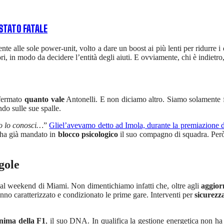
 STATO FATALE
nte alle sole power-unit, volto a dare un boost ai più lenti per ridurre 
ri, in modo da decidere l’entità degli aiuti. E ovviamente, chi è indietr
nfermato
quanto vale
Antonelli. E non diciamo altro. Siamo solamente fe
do sulle sue spalle.
o lo conosci…
”
Gliel’avevamo detto ad Imola, durante la premiazione 
 ha già mandato in
blocco psicologico
il suo compagno di squadra. Però 
gole
al weekend di Miami. Non dimentichiamo infatti che, oltre agli
aggio
anno caratterizzato e condizionato le prime gare. Interventi per
sicurez
anima della F1
, il suo DNA. In qualifica la gestione energetica non ha