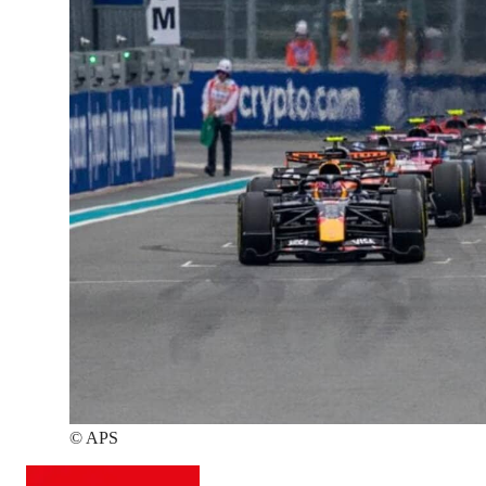
©
APS