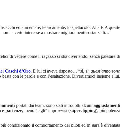
i distacchi ed aumentare, teoricamente, lo spettacolo. Alla FIA queste
o, non ha certo interesse a mostrare miglioramenti sostanziali…
lici di vedere come il ragazzo si stia divertendo, senza palesare di
dei
Caschi d’Oro
. E lui ci aveva risposto… “
sì, sì, quest’anno sono
basta con le parole e con l’esaltazione. Divertiamoci insieme a lui.
rnamenti
portati dai team, sono stati introdotti alcuni
aggiustamenti
za
e
partenze
, meno “tagli” improvvisi (
superclipping
), più potenza
 più condizionato il comportamento dei piloti ed in gara è diventata