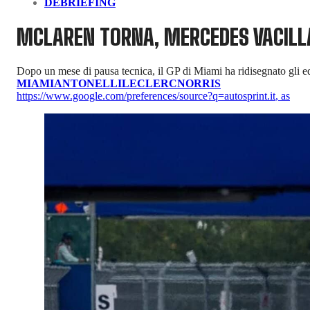
DEBRIEFING
MCLAREN TORNA, MERCEDES VACILLA 
Dopo un mese di pausa tecnica, il GP di Miami ha ridisegnato gli eq
MIAMI
ANTONELLI
LECLERC
NORRIS
https://www.google.com/preferences/source?q=autosprint.it
,
as