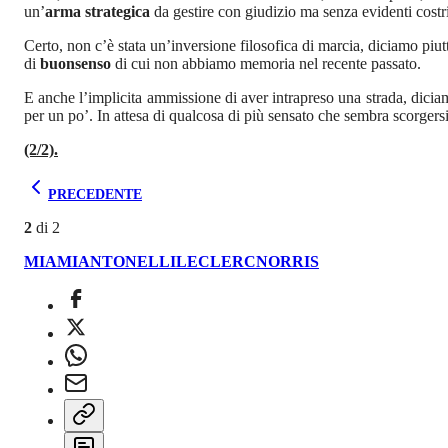
un’
arma strategica
da gestire con giudizio ma senza evidenti costri
Certo, non c’è stata un’inversione filosofica di marcia, diciamo piu
di
buonsenso
di cui non abbiamo memoria nel recente passato.
E anche l’implicita ammissione di aver intrapreso una strada, dicia
per un po’. In attesa di qualcosa di più sensato che sembra scorgers
(2/2).
PRECEDENTE
2
di
2
MIAMI
ANTONELLI
LECLERC
NORRIS