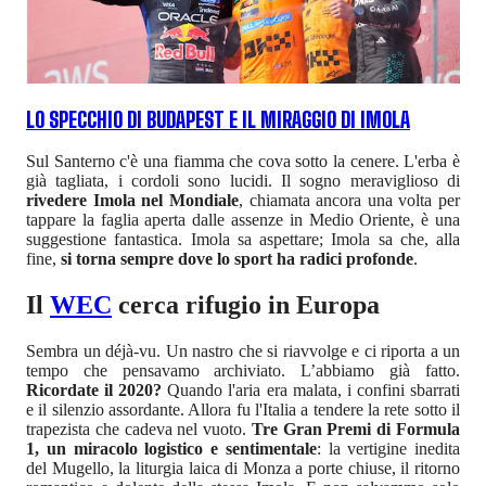
LO SPECCHIO DI BUDAPEST E IL MIRAGGIO DI IMOLA
Sul Santerno c'è una fiamma che cova sotto la cenere. L'erba è
già tagliata, i cordoli sono lucidi. Il sogno meraviglioso di
rivedere Imola nel Mondiale
, chiamata ancora una volta per
tappare la faglia aperta dalle assenze in Medio Oriente, è una
suggestione fantastica. Imola sa aspettare; Imola sa che, alla
fine,
si torna sempre dove lo sport ha radici profonde
.
Il
WEC
cerca rifugio in Europa
Sembra un déjà-vu. Un nastro che si riavvolge e ci riporta a un
tempo che pensavamo archiviato. L’abbiamo già fatto.
Ricordate il 2020?
Quando l'aria era malata, i confini sbarrati
e il silenzio assordante. Allora fu l'Italia a tendere la rete sotto il
trapezista che cadeva nel vuoto.
Tre Gran Premi di Formula
1, un miracolo logistico e sentimentale
: la vertigine inedita
del Mugello, la liturgia laica di Monza a porte chiuse, il ritorno