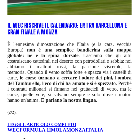
IL WEC RISCRIVE IL CALENDARIO: ENTRA BARCELLONA E
GRAN FINALE A MONZA
È l'ennesima dimostrazione che l'Italia (e la cara, vecchia
Europa)
non è una semplice bandierina sulla mappa
globale: ne è la spina dorsale
. Lasciamo che gli altri
costruiscano cattedrali nel deserto con petrodollari e sabbia; noi
abbiamo i mattoni rossi, la passione viscerale, la
memoria. Quando il vento soffia forte e spazza via i castelli di
carte,
le corse tornano a cercare l'odore dei pini, l'ombra
del Tamburello, l'eco di chi ha amato e si è spezzato
. Perché
i contratti milionari si firmano nei grattacieli di vetro, ma le
corse, quelle vere, si salvano sempre e solo dove i motori
hanno un'anima.
E parlano la nostra lingua
.
(2/2).
LEGGI L'ARTICOLO COMPLETO
WEC
FORMULA 1
IMOLA
MONZA
ITALIA