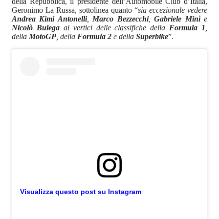
della Repubblica, il presidente dell’Automobile Club d’Italia,
Geronimo La Russa, sottolinea quanto “
sia eccezionale vedere
Andrea Kimi Antonelli
,
Marco Bezzecchi
,
Gabriele Minì
e
Nicolò Bulega
ai vertici delle classifiche della
Formula 1
,
della
MotoGP
, della
Formula 2
e della
Superbike
”.
Visualizza questo post su Instagram