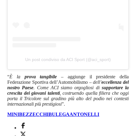
Un post condiviso da ACI Sport (@aci_sport)
“
È la
prova tangibile
– aggiunge il presidente della
Federazione Sportiva dell’Automobilismo –
dell’
eccellenza del
nostro Paese
. Come ACI siamo orgogliosi di
supportare la
crescita dei giovani talenti
, costruendo quella filiera che oggi
porta il Tricolore sul gradino più alto del podio nei contesti
internazionali più prestigiosi
”.
MINI
BEZZECCHI
BULEGA
ANTONELLI