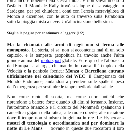
romantico e dolente della stessa Imola. E non salvammo solo
l'asfalto. Il Mondiale Rally trovò scialuppe di salvataggio in
Sardegna, per poi chiudere i conti con l'eresia meravigliosa di
Monza a dicembre, con le auto di traverso sulla Parabolica
sotto la pioggia mista a neve. Un'allucinazione bellissima.
Sfoglia le pagine per continuare a leggere (1/2).
Ma la chiamata alle armi di oggi non si ferma alle
monoposto
. La storia, si sa, non si accontenta mai di un solo
capitolo, e la tempesta geopolitica ha travolto anche l'altra
grande anima del
motorsport
globale. Ed è qui che l'abbraccio
dell'Europa si allarga, chiamando in causa il Tempio della
Velocità e la penisola iberica:
Monza e Barcellona entrano
ufficialmente nel calendario del WEC
, il Campionato del
Mondo Endurance, andandosi a prendere sulle spalle il peso
dell’emergenza per sostituire le tappe mediorientali saltate.
Non come ruote di scorta, ma come cuori antichi che
riprendono a battere forte quando gli altri si fermano. Insieme,
l'autodromo brianzolo e il circuito del Montmelò spalancano i
cancelli ai giganti della fatica, alle ruote coperte, alle maratone
dove il tempo non si misura in giri ma in ore. Le Hypercar -
mostri di tecnologia e aerodinamica nati per dominare la
notte di Le Mans
— trovano in queste due roccaforti il loro