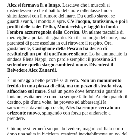
Alex si fermava lì, a lungo.
Lasciava che i muscoli si
distendessero e che il battito del cuore rallentasse fino a
sintonizzarsi con il rumore del mare. Da quello slargo, se
guardi avanti, il mondo si apre.
C'è l'acqua, tantissima, e poi i
profili delle isole: l'Elba, Montecristo, e laggiù in fondo
l'ombra azzurrognola della Corsica.
Un atlante tascabile di
meraviglie a portata di sguardo. Era il suo luogo del cuore, una
parentesi di pace assoluta in cui ritrovare il respiro. Ora,
giustamente,
Castiglione della Pescaia ha deciso di
restituirgli un po' di quell'amore silente
. Lo ha annunciato la
sindaca Elena Nappi, con parole semplici:
il prossimo 24
settembre quello slargo cambierà nome. Diventerà il
Belvedere Alex Zanardi.
È un omaggio bello perché sa di vero.
Non un monumento
freddo in una piazza di città, ma un pezzo di strada viva,
affacciato sul mare.
Sarà un posto dove fermarsi a guardare
lontano, esattamente come ha sempre fatto lui. Anche quando il
destino, più d'una volta, ha provato ad abbassargli la
saracinesca davanti agli occhi,
Alex ha sempre cercato un
orizzonte nuovo
, spingendo con forza per andarselo a
prendere.
Chiunque si fermerà su quel belvedere, magari col fiato corto
dopo una salita in bicicletta, respirerà inevitabilmente un po' del