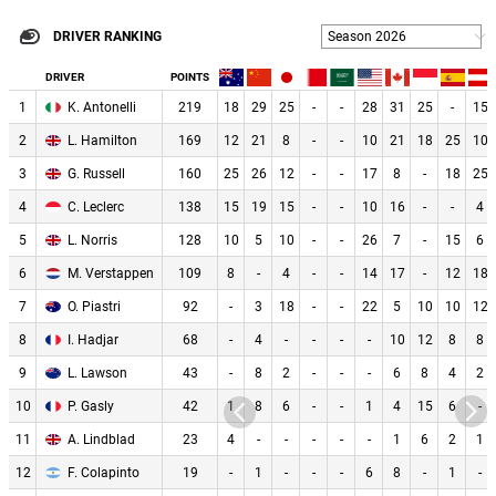
DRIVER RANKING
Season 2026
DRIVER
POINTS
1
K. Antonelli
219
18
29
25
-
-
28
31
25
-
15
2
L. Hamilton
169
12
21
8
-
-
10
21
18
25
10
3
G. Russell
160
25
26
12
-
-
17
8
-
18
25
4
C. Leclerc
138
15
19
15
-
-
10
16
-
-
4
5
L. Norris
128
10
5
10
-
-
26
7
-
15
6
6
M. Verstappen
109
8
-
4
-
-
14
17
-
12
18
7
O. Piastri
92
-
3
18
-
-
22
5
10
10
12
8
I. Hadjar
68
-
4
-
-
-
-
10
12
8
8
9
L. Lawson
43
-
8
2
-
-
-
6
8
4
2
10
P. Gasly
42
1
8
6
-
-
1
4
15
6
-
11
A. Lindblad
23
4
-
-
-
-
-
1
6
2
1
12
F. Colapinto
19
-
1
-
-
-
6
8
-
1
-