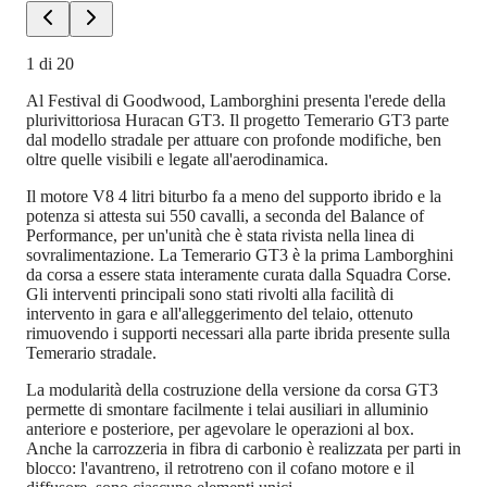
1
di
20
Al Festival di Goodwood, Lamborghini presenta l'erede della
plurivittoriosa Huracan GT3. Il progetto Temerario GT3 parte
dal modello stradale per attuare con profonde modifiche, ben
oltre quelle visibili e legate all'aerodinamica.
Il motore V8 4 litri biturbo fa a meno del supporto ibrido e la
potenza si attesta sui 550 cavalli, a seconda del Balance of
Performance, per un'unità che è stata rivista nella linea di
sovralimentazione. La Temerario GT3 è la prima Lamborghini
da corsa a essere stata interamente curata dalla Squadra Corse.
Gli interventi principali sono stati rivolti alla facilità di
intervento in gara e all'alleggerimento del telaio, ottenuto
rimuovendo i supporti necessari alla parte ibrida presente sulla
Temerario stradale.
La modularità della costruzione della versione da corsa GT3
permette di smontare facilmente i telai ausiliari in alluminio
anteriore e posteriore, per agevolare le operazioni al box.
Anche la carrozzeria in fibra di carbonio è realizzata per parti in
blocco: l'avantreno, il retrotreno con il cofano motore e il