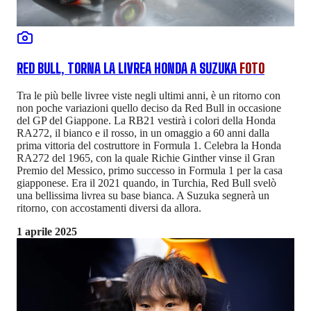
RED BULL, TORNA LA LIVREA HONDA A SUZUKA
FOTO
Tra le più belle livree viste negli ultimi anni, è un ritorno con
non poche variazioni quello deciso da Red Bull in occasione
del GP del Giappone. La RB21 vestirà i colori della Honda
RA272, il bianco e il rosso, in un omaggio a 60 anni dalla
prima vittoria del costruttore in Formula 1. Celebra la Honda
RA272 del 1965, con la quale Richie Ginther vinse il Gran
Premio del Messico, primo successo in Formula 1 per la casa
giapponese. Era il 2021 quando, in Turchia, Red Bull svelò
una bellissima livrea su base bianca. A Suzuka segnerà un
ritorno, con accostamenti diversi da allora.
1 aprile 2025